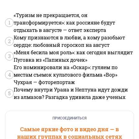
«Туризм не прекращается, он
1
трансформируется»: как россияне будут
отдыхать в августе — ответ эксперта
Кому признаются в любви, а кому разобьют
2
сердце: любовный гороскоп на август
«Меня бесила моя роль»: как сегодня выглядит
3
Пуговка из «Папиных дочек»
Его номинировали на «Оскар»: гуляем по
4
местам съемок культового фильма «Вор»
Чухрая — фоторепортаж
Почему внутри Урана и Нептуна идут дожди
5
из алмазов? Разгадка удивила даже ученых
ПРИСОЕДИНИТЬСЯ
Самые яркие фото и видео дня — в
наших группах в социальных сетях