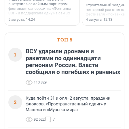
выступила семейным партнером
Строительный холдинг 
фестиваля сапсерфинга «Фонтанка
четвертый раз стал пар
SUP» и поддержала одну из самых
фестиваля «Фонтанка S
ярких и романтичных номинаций —
раз компания стремится
5 августа, 14:24
4 августа, 12:13
«SUP-свадьба».
привезти корпоративну
и подарить настоящий 
посетителям фестиваля
необычной фотозоне.
ТОП 5
ВСУ ударили дронами и
1
ракетами по одиннадцати
регионам России. Власти
сообщили о погибших и раненых
110 829
Куда пойти 31 июля–2 августа: праздник
2
флоксов, «Пространственный сдвиг» у
Манежа и «Музыка мира»
92 522
7