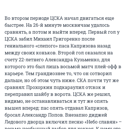
Во втором периоде ЦСКА начал двигаться еще
быстрее. На 26-й минуте москвичам удалось
сравнять, а потом и выйти вперед. Первый гол у
ЦСКА забил Михаил Григоренко после
гениального «слепого» паса Капризова назад
между своих коньков. Второй гол оказался на
счету 22-летнего Александра Кузьменко, для
которого это был лишь восьмой матч плей-офф в
карьере. Тем грандиознее то, что он сотворил
дальше, но об этом чуть ниже. СКА почти тут же
сравнял: Прохоркин подкараулил отскок и
переправил шайбу в ворота. ЦСКА же решил,
видимо, не останавливаться и тут же опять
вышел вперед: пас опять отдавал Капризов,
бросал Александр Попов. Внезапно диджей
Ледового дворца включил песню «Небо славян» –
весьма необычный выбор для хоккея. К чему это