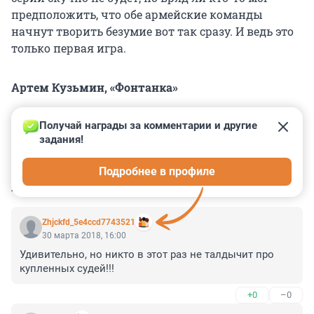
предположить, что обе армейские команды
начнут творить безумие вот так сразу. И ведь это
только первая игра.
Артем Кузьмин, «Фонтанка»
Получай награды за комментарии и другие 
задания!
0
0
0
0
0
Подробнее в профиле
КОММЕНТАРИИ
4
Zhjckfd_5e4ccd7743521
30 марта 2018, 16:00
Удивительно, но никто в этот раз не талдычит про 
купленных судей!!!
+0
–0