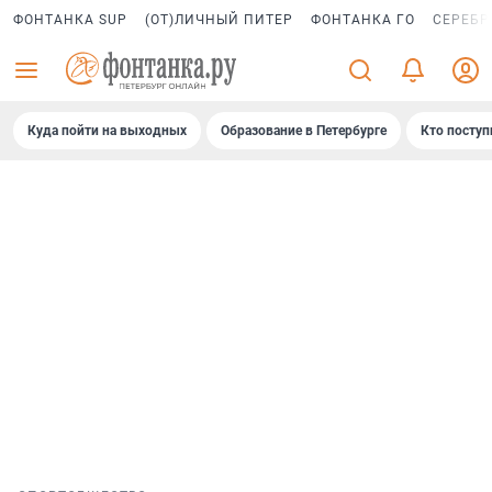
ФОНТАНКА SUP
(ОТ)ЛИЧНЫЙ ПИТЕР
ФОНТАНКА ГО
СЕРЕБР
Куда пойти на выходных
Образование в Петербурге
Кто поступ