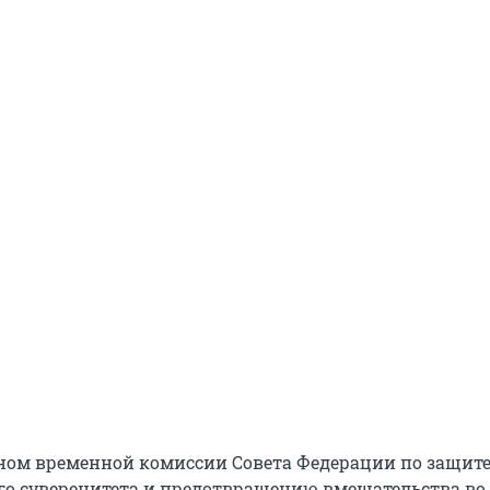
ном временной комиссии Совета Федерации по защит
го суверенитета и предотвращению вмешательства во