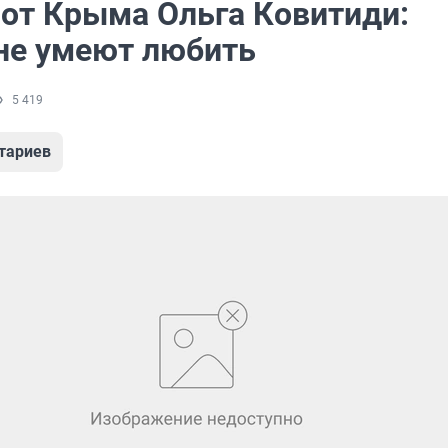
 от Крыма Ольга Ковитиди:
е умеют любить
5 419
тариев