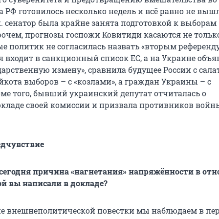
 РФ готовилось несколько недель и всё равно не выш
к. сенатор была крайне занята подготовкой к выборам
рочем, прогнозы госпожи Ковитиди касаются не тольк
ые политик не согласилась назвать «вторым референд
я входит в санкционный список ЕС, а на Украине объя
дарственную измену», сравнила будущее России с сала
йкота выборов – с «козлами», а граждан Украины – с
оме того, бывший украинский депутат отчиталась о
кладе своей комиссии и призвала противников войн
едчувствие
 сегодня причина «нагнетания» напряжённости в от
ой вы написали в докладе?
ие внешнеполитической повестки мы наблюдаем в пе