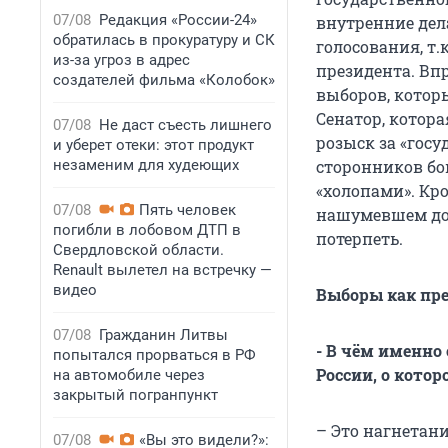
07/08
Редакция «России-24»
внутренние дела
обратилась в прокуратуру и СК
голосования, т.
из-за угроз в адрес
президента. Вп
создателей фильма «Колобок»
выборов, котор
Сенатор, котора
07/08
Не даст съесть лишнего
розыск за «госу
и уберет отеки: этот продукт
незаменим для худеющих
сторонников бо
«холопами». Кр
07/08
Пять человек
нашумевшем до
погибли в лобовом ДТП в
потерпеть.
Свердловской области.
Renault вылетел на встречку —
видео
Выборы как пр
07/08
Гражданин Литвы
- В чём именно
попытался прорваться в РФ
России, о котор
на автомобиле через
закрытый погранпункт
– Это нагнетан
07/08
«Вы это видели?»: