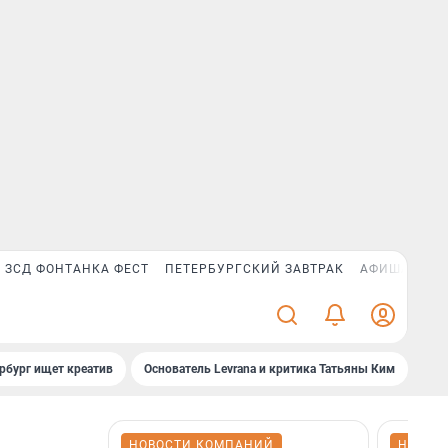
ЗСД ФОНТАНКА ФЕСТ
ПЕТЕРБУРГСКИЙ ЗАВТРАК
АФИША PLUS
рбург ищет креатив
Основатель Levrana и критика Татьяны Ким
Зач
НОВОСТИ КОМПАНИЙ
НОВОС