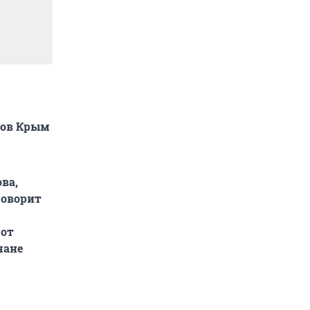
ров Крым
ва,
говорит
 от
чане