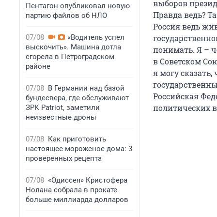
выборов презид
Пентагон опубликовал новую
Правда ведь? Та
партию файлов об НЛО
Россия ведь жи
07/08
«Водитель успел
государственно
выскочить». Машина дотла
понимать. Я – ч
сгорела в Петроградском
в Советском Сою
районе
я могу сказать,
государственны
07/08
В Германии над базой
Российская Феде
бундесвера, где обслуживают
политических в
ЗРК Patriot, заметили
неизвестные дроны
07/08
Как приготовить
настоящее мороженое дома: 3
проверенных рецепта
07/08
«Одиссея» Кристофера
Нолана собрала в прокате
больше миллиарда долларов