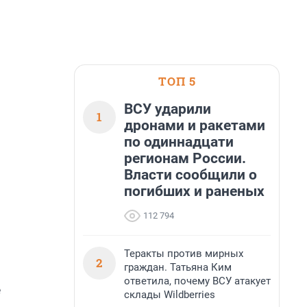
ТОП 5
ВСУ ударили
1
дронами и ракетами
по одиннадцати
регионам России.
Власти сообщили о
погибших и раненых
112 794
Теракты против мирных
2
граждан. Татьяна Ким
ответила, почему ВСУ атакует
е
склады Wildberries