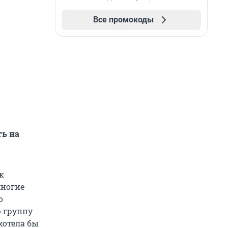
Все промокоды
ть на
к
многие
о
ю группу
хотела бы