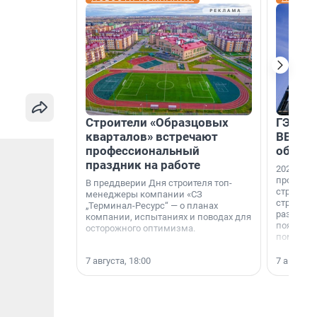
Строители «Образцовых
ГЭС, м
кварталов» встречают
ВВП: в
профессиональный
об ист
праздник на работе
2026-й —
професси
В преддверии Дня строителя топ-
строителе
менеджеры компании «СЗ
строителя
„Терминал-Ресурс“ — о планах
раз. В ГК
компании, испытаниях и поводах для
появился
осторожного оптимизма.
поменяла
7 августа, 18:00
7 августа,