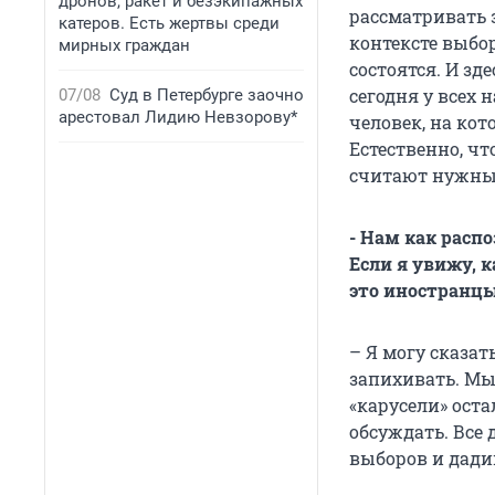
дронов, ракет и безэкипажных
рассматривать 
катеров. Есть жертвы среди
контексте выбо
мирных граждан
состоятся. И зд
сегодня у всех 
07/08
Суд в Петербурге заочно
арестовал Лидию Невзорову*
человек, на ко
Естественно, чт
считают нужным
- Нам как расп
Если я увижу, 
это иностранц
– Я могу сказат
запихивать. Мы 
«карусели» ост
обсуждать. Все
выборов и дади