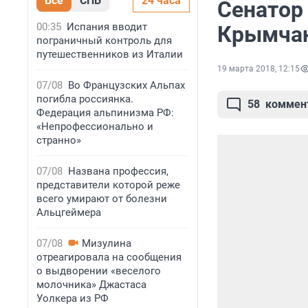
Все
СПБ
24 часа
Сенатор
00:35
Испания вводит
Крымчан
пограничный контроль для
путешественников из Италии
19 марта 2018, 12:15
07/08
Во Французских Альпах
погибла россиянка.
58
коммен
Федерация альпинизма РФ:
«Непрофессионально и
странно»
07/08
Названа профессия,
представители которой реже
всего умирают от болезни
Альцгеймера
07/08
Мизулина
отреагировала на сообщения
о выдворении «веселого
молочника» Джастаса
Уолкера из РФ