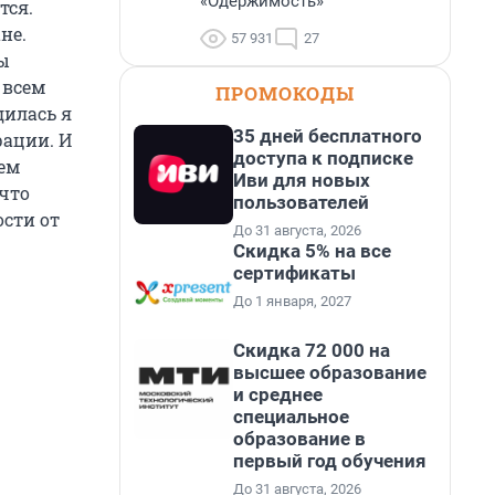
«Одержимость»
тся.
не.
57 931
27
ты
 всем
ПРОМОКОДЫ
дилась я
35 дней бесплатного
рации. И
доступа к подписке
чем
Иви для новых
 что
пользователей
ости от
До 31 августа, 2026
Скидка 5% на все
сертификаты
До 1 января, 2027
Скидка 72 000 на
высшее образование
и среднее
специальное
образование в
первый год обучения
До 31 августа, 2026