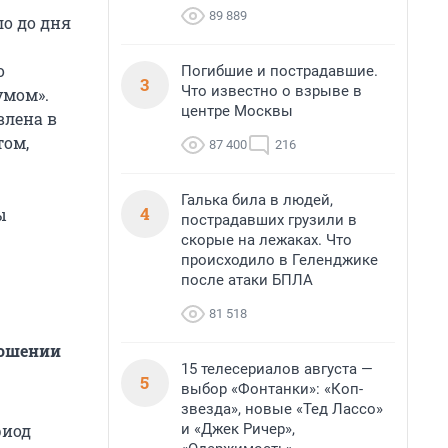
89 889
ло до дня
о
Погибшие и пострадавшие.
3
Что известно о взрыве в
умом».
центре Москвы
влена в
том,
87 400
216
Галька била в людей,
4
ы
пострадавших грузили в
скорые на лежаках. Что
происходило в Геленджике
после атаки БПЛА
81 518
ношении
15 телесериалов августа —
5
выбор «Фонтанки»: «Коп-
звезда», новые «Тед Лассо»
и «Джек Ричер»,
риод