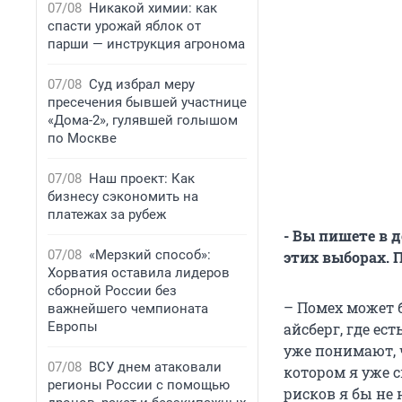
07/08
Никакой химии: как
спасти урожай яблок от
парши — инструкция агронома
07/08
Суд избрал меру
пресечения бывшей участнице
«Дома-2», гулявшей голышом
по Москве
07/08
Наш проект: Как
бизнесу сэкономить на
платежах за рубеж
- Вы пишете в 
07/08
«Мерзкий способ»:
этих выборах. 
Хорватия оставила лидеров
сборной России без
– Помех может б
важнейшего чемпионата
Европы
айсберг, где ес
уже понимают, ч
07/08
ВСУ днем атаковали
котором я уже с
регионы России с помощью
рисков я бы не 