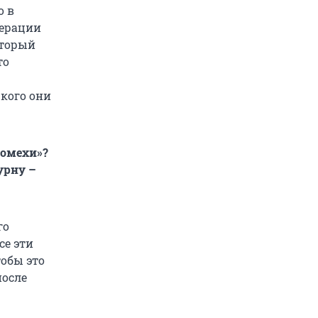
о в
дерации
оторый
то
 кого они
помехи»?
урну –
го
се эти
тобы это
после