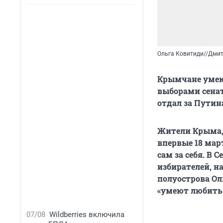
Ольга Ковитиди//Дми
Крымчане умеют
выборами сенат
отдал за Путина
Жители Крыма, 
впервые 18 мар
сам за себя. В
избирателей, н
полуострова О
«умеют любить
07/08
Wildberries включила