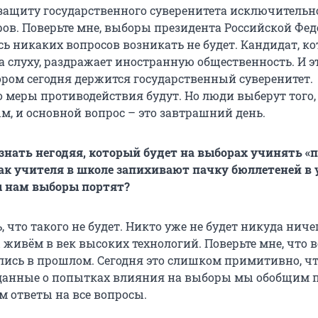
защиту государственного суверенитета исключительн
ров. Поверьте мне, выборы президента Российской Фе
есь никаких вопросов возникать не будет. Кандидат, к
на слуху, раздражает иностранную общественность. И э
тором сегодня держится государственный суверенитет.
о меры противодействия будут. Но люди выберут того,
, и основной вопрос – это завтрашний день.
ознать негодяя, который будет на выборах учинять «
как учителя в школе запихивают пачку бюллетеней в 
ы нам выборы портят?
ь, что такого не будет. Никто уже не будет никуда ниче
живём в век высоких технологий. Поверьте мне, что в
ались в прошлом. Сегодня это слишком примитивно, ч
 данные о попытках влияния на выборы мы обобщим 
м ответы на все вопросы.