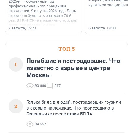
«Образцовый квартал 1
2026-й — юбилейный год
купить со специальной 
профессионального праздника
строителей. 9 августа 2026 года День
строителя будет отмечаться в 70-й
раз. В ГК «ПСК» напомнили о том, как
появился праздник и как
7 августа, 16:20
6 августа, 18:00
поменялась роль строительства.
ТОП 5
Погибшие и пострадавшие. Что
1
известно о взрыве в центре
Москвы
90 660
217
Галька била в людей, пострадавших грузили
2
в скорые на лежаках. Что происходило в
Геленджике после атаки БПЛА
84 657