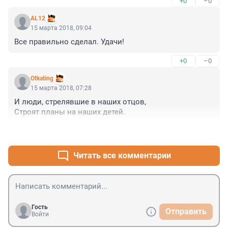
+0
–0
лестных слов от местных налогоплательщиков про 
обеспечение хорошего питания, комнаты на двоих с 
AL12
душем и туалетом для него и соседа с Ближнего 
15 марта 2018, 09:04
Востока.

Все правильно сделал. Удачи!
Столько планов и энергии - языки, альпинизм! Для их 
воплощения только наличие хорошего питания и 
+0
–0
соседа с Ближнего Востока и стимулирует. Кто этим 
раньше заняться мешал? 

Otkating
Ах да, все же ждут с распростертыми обьятиями! 
15 марта 2018, 07:28
Только так!
И люди, стрелявшие в наших отцов,

Строят планы на наших детей.
+0
–0
Читать все комментарии
Гость
Отправить
Войти