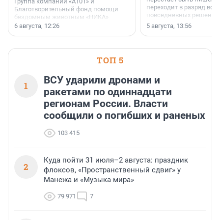
Группа компаний «А101» и
переходит в разряд вос
Благотворительный фонд помощи
повседневных решений
бездомным животным «НИКА»
заключили соглашение о
6 августа, 12:26
5 августа, 13:56
стратегическом сотрудничестве.
ТОП 5
ВСУ ударили дронами и
1
ракетами по одиннадцати
регионам России. Власти
сообщили о погибших и раненых
103 415
Куда пойти 31 июля–2 августа: праздник
2
флоксов, «Пространственный сдвиг» у
Манежа и «Музыка мира»
79 971
7