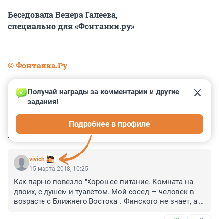
Беседовала Венера Галеева,
специально для «Фонтанки.ру»
© Фонтанка.Ру
Получай награды за комментарии и другие 
задания!
0
0
0
0
0
Подробнее в профиле
КОММЕНТАРИИ
17
vivich
15 марта 2018, 10:25
Как парню повезло "Хорошее питание. Комната на 
двоих, с душем и туалетом. Мой сосед — человек в 
возрасте с Ближнего Востока". Финского не знает, а 
если повезет (а ему повезет!), то услышит много 