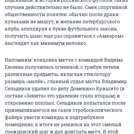
случаев действительно не было. Смех спортивной
общественности понятен: обычно после драки
кулаками не машут, и желание петербургского
клуба, апеллируя к букве футбольного закона,
получить шанс еще раз справиться с «Амкаром»
выглядит как минимум неловко.
Напомним: концовка матча с командой Вадима
Евсеева получилась огненной, с трибун летели
различные предметы, включая стеклотару
размера «малёк», главный судья матча Владимир
Сельдяков удалил по делу Доменико Кришито (в
составе «Зенита» это удаление стало вторым) и
откровенно поплыл. Сельдяков попытался после
приземлившегося на газон стробоскопического
файера увести команды в подтрибунное
помещение, в итоге не решился на этот смелый
гражданский шаг и дал доиграть матч. В этой