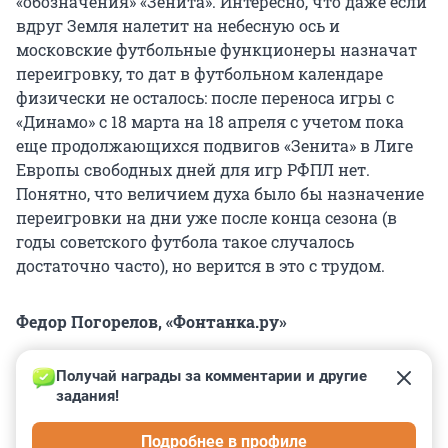
«обозначения» «Зенита». Интересно, что даже если
вдруг Земля налетит на небесную ось и
московские футбольные функционеры назначат
переигровку, то дат в футбольном календаре
физически не осталось: после переноса игры с
«Динамо» с 18 марта на 18 апреля с учетом пока
еще продолжающихся подвигов «Зенита» в Лиге
Европы свободных дней для игр РФПЛ нет.
Понятно, что величием духа было бы назначение
переигровки на дни уже после конца сезона (в
годы советского футбола такое случалось
достаточно часто), но верится в это с трудом.
Федор Погорелов, «Фонтанка.ру»
Получай награды за комментарии и другие 
задания!
0
0
0
0
0
Подробнее в профиле