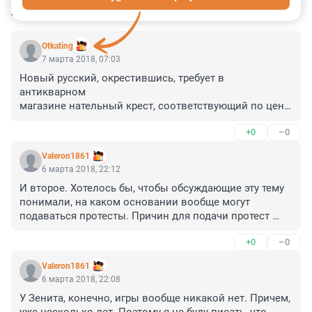
КОММЕНТАРИИ
9
Otkating
7 марта 2018, 07:03
Новый русский, окрестившись, требует в 
антикварном

магазине нательный крест, соответствующий по цене 
и размеру его

+0
–0
понятиям о жизни. Продавцы, сбиваясь с ног, несут 
все более

Valeron1861
тяжелые и весомые "вериги" - тому все мало. 
6 марта 2018, 22:12
Отчаявшись, ему

И второе. Хотелось бы, чтобы обсуждающие эту тему 
приносят громадное распятие. Обойдя его кругом, 
понимали, на каком основании вообще могут 
новый русский

подаваться протесты. Причин для подачи протест 
удовлетворенно командует: 

может быть довольно много. Я их не буду сейчас 
+0
–0
рассматривать все. Нас интересует конкретный 
 - Гимнаста снять, остальное заверните.
протест - на действия судьи. Многие почему-то 
Valeron1861
уверены, что на действия судья протест подать 
6 марта 2018, 22:08
нельзя - все его решения в игре являются 
У Зенита, конечно, игры вообще никакой нет. Причем, 
окончательными. Нет, это не так. Если судья свои 
уже несколько лет. Поэтому я не буду писать, что, 