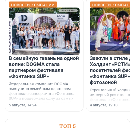
НОВОСТИ КОМПАНИЙ
НОВОСТИ КОМПАНИ
В семейную гавань на одной
Зажгли в стиле ди
волне: DOGMA стала
Холдинг «РСТИ» 
партнером фестиваля
посетителей фест
«Фонтанка SUP»
«Фонтанка SUP» я
фотозоной
Федеральная компания DOGMA
выступила семейным партнером
Строительный холдинг 
фестиваля сапсерфинга «Фонтанка
четвертый раз стал пар
SUP» и поддержала одну из самых
фестиваля «Фонтанка S
ярких и романтичных номинаций —
раз компания стремится
5 августа, 14:24
4 августа, 12:13
«SUP-свадьба».
привезти корпоративну
и подарить настоящий 
посетителям фестиваля
необычной фотозоне.
ТОП 5