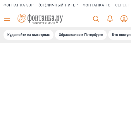
ФОНТАНКА SUP
(ОТ)ЛИЧНЫЙ ПИТЕР
ФОНТАНКА ГО
СЕРЕБР
Куда пойти на выходных
Образование в Петербурге
Кто поступ