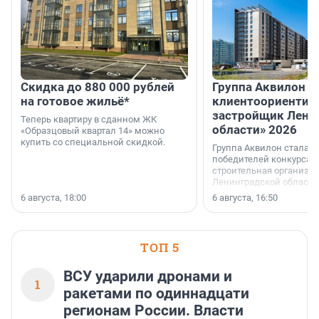
Скидка до 880 000 рублей
Группа Аквилон 
на готовое жильё*
клиентоориентир
застройщик Лени
Теперь квартиру в сданном ЖК
области» 2026
«Образцовый квартал 14» можно
купить со специальной скидкой.
Группа Аквилон стала 
победителей конкурса 
строительная организа
Ленинградской области 
номинации «Самый
6 августа, 18:00
6 августа, 16:50
клиентоориентированн
застройщик Ленинград
области».
ТОП 5
ВСУ ударили дронами и
1
ракетами по одиннадцати
регионам России. Власти