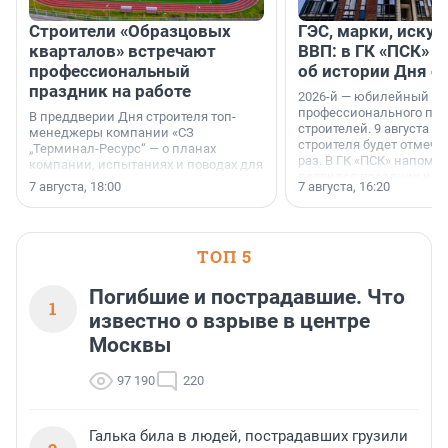
Строители «Образцовых
ГЭС, марки, искус
кварталов» встречают
ВВП: в ГК «ПСК» р
профессиональный
об истории Дня с
праздник на работе
2026-й — юбилейный го
профессионального пр
В преддверии Дня строителя топ-
строителей. 9 августа 2
менеджеры компании «СЗ
строителя будет отмечат
„Терминал-Ресурс“ — о планах
раз. В ГК «ПСК» напомни
компании, испытаниях и поводах для
появился праздник и к
осторожного оптимизма.
7 августа, 18:00
7 августа, 16:20
поменялась роль строит
ТОП 5
Погибшие и пострадавшие. Что
1
известно о взрыве в центре
Москвы
97 190
220
Галька била в людей, пострадавших грузили