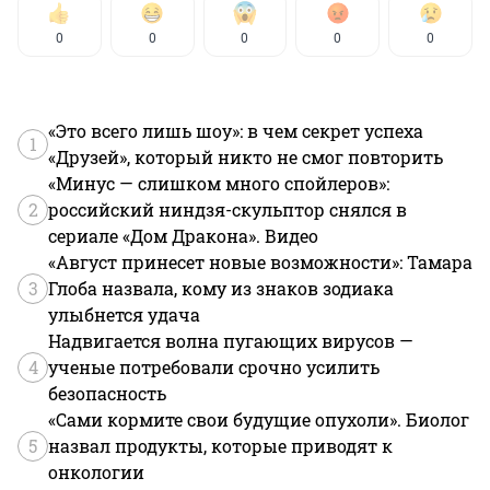
0
0
0
0
0
«Это всего лишь шоу»: в чем секрет успеха
1
«Друзей», который никто не смог повторить
«Минус — слишком много спойлеров»:
2
российский ниндзя-скульптор снялся в
сериале «Дом Дракона». Видео
«Август принесет новые возможности»: Тамара
3
Глоба назвала, кому из знаков зодиака
улыбнется удача
Надвигается волна пугающих вирусов —
4
ученые потребовали срочно усилить
безопасность
«Сами кормите свои будущие опухоли». Биолог
5
назвал продукты, которые приводят к
онкологии