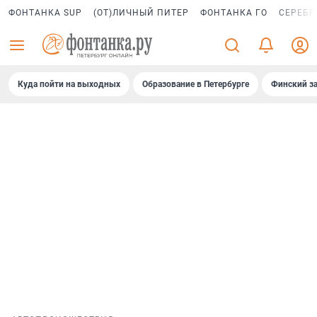
ФОНТАНКА SUP
(ОТ)ЛИЧНЫЙ ПИТЕР
ФОНТАНКА ГО
СЕРЕБР
Куда пойти на выходных
Образование в Петербурге
Финский за