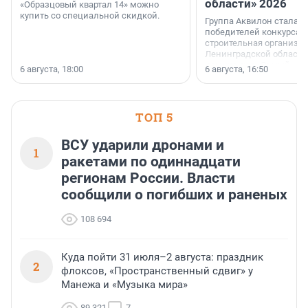
области» 2026
«Образцовый квартал 14» можно
купить со специальной скидкой.
Группа Аквилон стала 
победителей конкурса 
строительная организа
Ленинградской области 
номинации «Самый
6 августа, 18:00
6 августа, 16:50
клиентоориентированн
застройщик Ленинград
области».
ТОП 5
ВСУ ударили дронами и
1
ракетами по одиннадцати
регионам России. Власти
сообщили о погибших и раненых
108 694
Куда пойти 31 июля–2 августа: праздник
2
флоксов, «Пространственный сдвиг» у
Манежа и «Музыка мира»
89 321
7