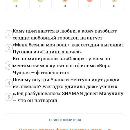
0
0
0
0
0
Кому признаются в любви, а кому разобьют
1
сердце: любовный гороскоп на август
«Меня бесила моя роль»: как сегодня выглядит
2
Пуговка из «Папиных дочек»
Его номинировали на «Оскар»: гуляем по
3
местам съемок культового фильма «Вор»
Чухрая — фоторепортаж
Почему внутри Урана и Нептуна идут дожди
4
из алмазов? Разгадка удивила даже ученых
«Дед разбушевался»: SHAMAN довел Мизулину
5
— что он натворил
ПРИСОЕДИНИТЬСЯ