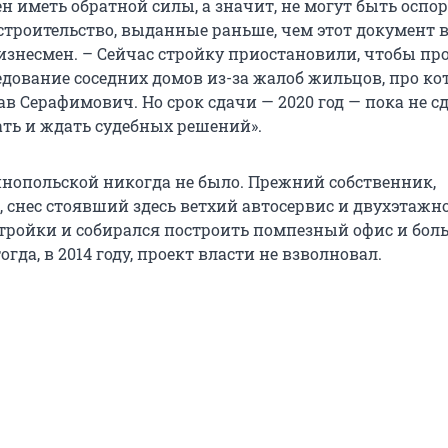
н иметь обратной силы, а значит, не могут быть оспо
строительство, выданные раньше, чем этот документ 
бизнесмен. – Сейчас стройку приостановили, чтобы пр
едование соседних домов из-за жалоб жильцов, про ко
в Серафимович. Но срок сдачи — 2020 год — пока не с
ать и ждать судебных решений».
йнопольской никогда не было. Прежний собственник,
 снес стоявший здесь ветхий автосервис и двухэтажн
остройки и собирался построить помпезный офис и бо
огда, в 2014 году, проект власти не взволновал.