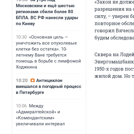
«Закон не долже
Московским и ещё шестью
разрешения на 
регионами сбили более 80
силу, – уверен 
БПЛА. ВС РФ нанесли удары
повторное обсл
по Киеву
говорил Вячесла
10:30
«Основная цель —
будем обследов
уничтожить все опухолевые
клетки без остатка». 10-
Сквера на Лоде
летнему Ване требуется
помощь в борьбе с лимфомой
Энергомашбанк,
Ходжкина
1950-х годов п
жилой дом. Но т
10:20
Антициклон
вмешался в погодный процесс
в Петербурге
10:06
Между
«Адмиралтейской» и
«Комендантским»
увеличивали интервал