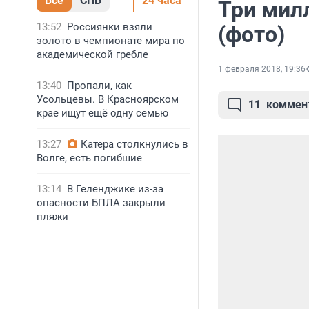
Все
СПБ
24 часа
Три мил
13:52
Россиянки взяли
(фото)
золото в чемпионате мира по
академической гребле
1 февраля 2018, 19:36
13:40
Пропали, как
Усольцевы. В Красноярском
11
коммен
крае ищут ещё одну семью
13:27
Катера столкнулись в
Волге, есть погибшие
13:14
В Геленджике из-за
опасности БПЛА закрыли
пляжи