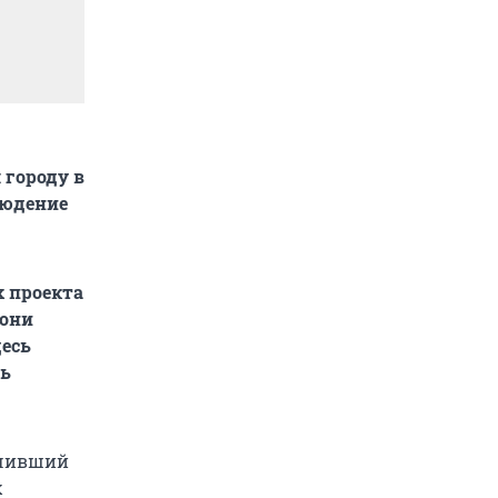
 городу в
людение
х проекта
 они
десь
ть
ючивший
х