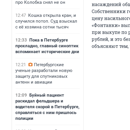
про Колобка снял не он
насаждений общ
Собственники г
12:47
Кошка открыла кран, и
цену насильног
случился потоп. Суд взыскал
«Фонтанки» вып
с её хозяина сотни тысяч
при выкупе по 
рублей, и это б
12:33
Пока в Петербурге
объясняют тем,
прохладно, главный синоптик
вспоминает исторические дни
12:21
Петербургские
ученые разработали новую
защиту для спутниковых
антенн и авиации
12:09
Буйный пациент
раскидал фельдшера и
водителя скорой в Петербурге,
справляться с ним пришлось
полиции