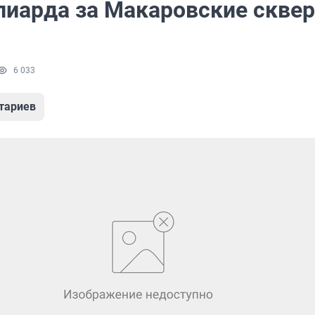
лиарда за Макаровские скве
6 033
тариев