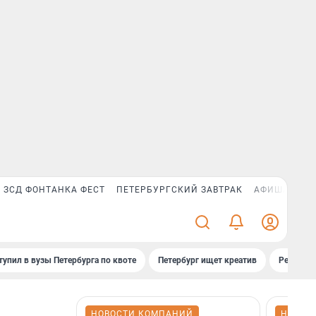
ЗСД ФОНТАНКА ФЕСТ
ПЕТЕРБУРГСКИЙ ЗАВТРАК
АФИША PLUS
тупил в вузы Петербурга по квоте
Петербург ищет креатив
Рейтинги
НОВОСТИ КОМПАНИЙ
НОВОС