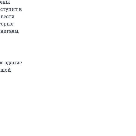
рены
вступит в
овести
торые
двигаем,
ое здание
льшой