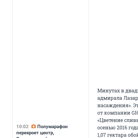
Минутах в двад
адмирала Лазаре
насаждения». Э
от компании GH
«Цветение сливы
10:02
Полумарафон
осенью 2016 год
перекроет центр,
1,07 гектара обо