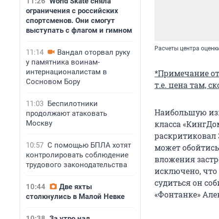
11:26
World Skate сняла
ограничения с российских
спортсменов. Они смогут
выступать с флагом и гимном
Расчеты центра оценки
11:14
Вандал оторвал руку
у памятника воинам-
интернационалистам в
*Примечание от 
Сосновом Бору
т.е. цена там, 
11:03
Беспилотники
Наибольшую изв
продолжают атаковать
Москву
класса «КингДо
раскритиковал 
10:57
С помощью БПЛА хотят
может обойтись 
контролировать соблюдение
вложения застр
трудового законодательства
исключено, что
судиться он соб
10:44
Две яхты
«Фонтанке» Але
столкнулись в Малой Невке
10:38
За утро над