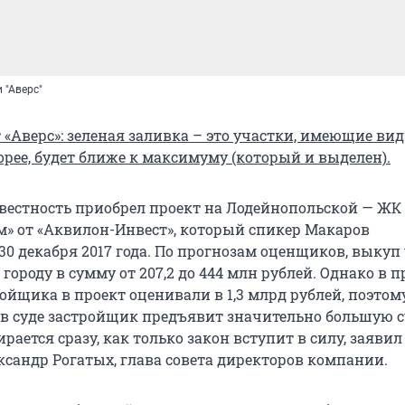
 "Аверс"
«Аверс»: зеленая заливка – это участки, имеющие вид 
скорее, будет ближе к максимуму (который и выделен).
естность приобрел проект на Лодейнопольской — ЖК 
м» от «Аквилон-Инвест», который спикер Макаров
30 декабря 2017 года. По прогнозам оценщиков, выкуп
городу в сумму от 207,2 до 444 млн рублей. Однако в п
ойщика в проект оценивали в 1,3 млрд рублей, поэтом
 в суде застройщик предъявит значительно большую с
ирается сразу, как только закон вступит в силу, заявил
ксандр Рогатых, глава совета директоров компании.