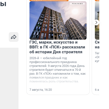
ры
ГЭС, марки, искусство и
Скидка
ВВП: в ГК «ПСК» рассказали
на гот
об истории Дня строителя
Теперь к
«Образцо
2026-й — юбилейный год
купить с
профессионального праздника
строителей. 9 августа 2026 года День
строителя будет отмечаться в 70-й
раз. В ГК «ПСК» напомнили о том, как
появился праздник и как
поменялась роль строительства.
7 августа, 16:20
6 августа,