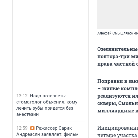
Алексей Смышляев/Ин
Озеленительные
полтора-три ми
права частной 
Поправки в зак
– жилые компле
реализуются и
13:12
Надо потерпеть:
стоматолог объяснил, кому
скверы, Смольн
лечить зубы придется без
миллиардные к
анестезии
Инициированны
12:59
Режиссер Сарик
Андреасян заявляет: фильм
четыре участка