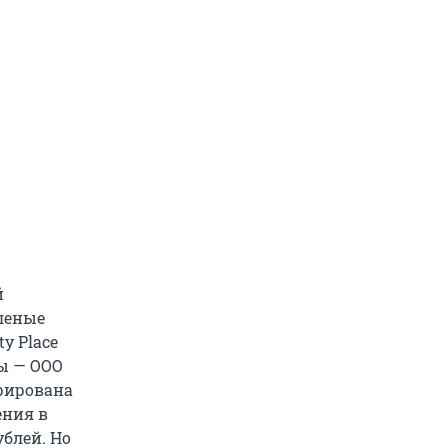
й
еленые
y Place
пы — ООО
трирована
ения в
ублей. Но