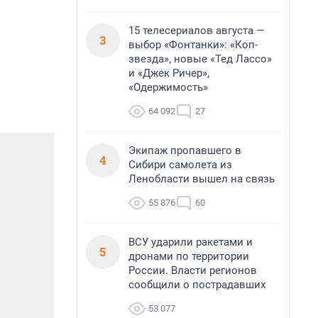
15 телесериалов августа —
3
выбор «Фонтанки»: «Коп-
звезда», новые «Тед Лассо»
и «Джек Ричер»,
«Одержимость»
64 092
27
Экипаж пропавшего в
4
Сибири самолета из
Ленобласти вышел на связь
55 876
60
ВСУ ударили ракетами и
5
дронами по территории
России. Власти регионов
сообщили о пострадавших
53 077