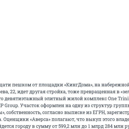
цати пешком от площадки «КингДома», на набережно
ва, 22, идет другая стройка, тоже превращенная в «з
то девятиэтажный элитный жилой комплекс One Trinit
P Group. Участок оформлен на одну из структур груп
», собственность, согласно выписке из ЕГРН, зарегис
а. Оценщики «Аверса» полагают, что выкуп этого влад
йдется городу в сумму от 599,2 млн до 1 млрд 284 млн р