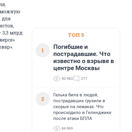
ля.
озможную
 для
истов,
 3,3 млрд
ТОП 5
версе»
Погибшие и
овар».
1
пострадавшие. Что
известно о взрыве в
центре Москвы
90 983
217
Галька била в людей,
2
пострадавших грузили в
скорые на лежаках. Что
происходило в Геленджике
после атаки БПЛА
84 969