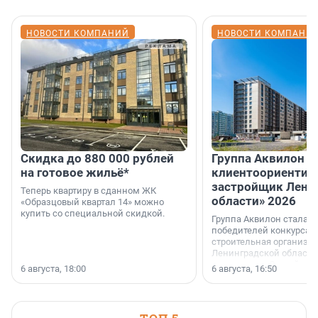
НОВОСТИ КОМПАНИЙ
НОВОСТИ КОМПАНИ
Скидка до 880 000 рублей
Группа Аквилон 
на готовое жильё*
клиентоориентир
застройщик Лени
Теперь квартиру в сданном ЖК
области» 2026
«Образцовый квартал 14» можно
купить со специальной скидкой.
Группа Аквилон стала 
победителей конкурса 
строительная организа
Ленинградской области 
номинации «Самый
6 августа, 18:00
6 августа, 16:50
клиентоориентированн
застройщик Ленинград
области».