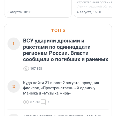
строительная организа
Ленинградской области 
номинации «Самый
6 августа, 18:00
6 августа, 16:50
клиентоориентированн
застройщик Ленинград
области».
ТОП 5
ВСУ ударили дронами и
1
ракетами по одиннадцати
регионам России. Власти
сообщили о погибших и раненых
107 858
Куда пойти 31 июля–2 августа: праздник
2
флоксов, «Пространственный сдвиг» у
Манежа и «Музыка мира»
87 913
7