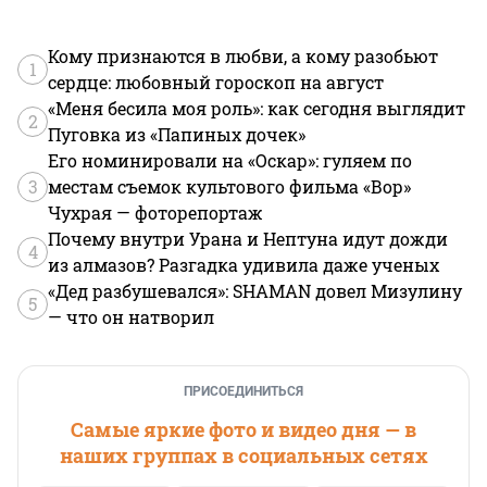
Кому признаются в любви, а кому разобьют
1
сердце: любовный гороскоп на август
«Меня бесила моя роль»: как сегодня выглядит
2
Пуговка из «Папиных дочек»
Его номинировали на «Оскар»: гуляем по
3
местам съемок культового фильма «Вор»
Чухрая — фоторепортаж
Почему внутри Урана и Нептуна идут дожди
4
из алмазов? Разгадка удивила даже ученых
«Дед разбушевался»: SHAMAN довел Мизулину
5
— что он натворил
ПРИСОЕДИНИТЬСЯ
Самые яркие фото и видео дня — в
наших группах в социальных сетях