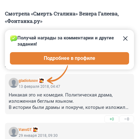
Смотрела «Смерть Сталина» Венера Галеева,
«Фонтанка.ру»
Получай награды за комментарии и другие 
задания!
0
0
0
0
0
Подробнее в профиле
КОММЕНТАРИИ
28
gladiolusov
13 февраля 2018, 04:47
Никакая это не комедия. Политическая драма, 
изложенная беглым языком.

В истории были драмы и покруче, которые изложили 
более подробно и обстоятельно.

+0
–0
Но еще один взгляд на новейшую русскую историю 
не помешает. 

VansGT
Тем более что основная канва изложена достоверно. 

29 января 2018, 09:30
Атмосфера вертикали власти соблюдена.
