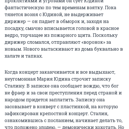
проклятиями и угрозами он сует Юдиной
фантастическую по тем временам взятку. Пока
тянется возня с Юдиной, не выдерживает
дирижер — он падает в обморок и, заходя на
посадку, смачно вписывается головой в красное
ведро, торчащее из пожарного щита. Поскольку
дирижер сломался, отправляют «воронок» за
новым. Нового вытаскивают из дома буквально в
халате и тапках.
Когда концерт заканчивается и все выдыхают,
неугомонная Мария Юдина строчит записку
Сталину. В записке она сообщает вождю, что бог
не фраер и за свои преступления перед страной и
народом придется заплатить. Записку она
засовывает в конверт с пластинкой, на которую
зафиксирован крепостной концерт. Сталин,
ознакомившись с посланием, начинает делать то,
что положено злодею, — демонически хохотать. Но