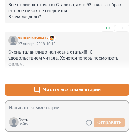
Все поливают грязью Сталина, аж с 53 года - а образ 
Правовое государство показано во всей красе.

его все никак не очернится.

Игра актеров убедительна. 

В чем же дело?

И Жуков, такой молодой...

А дело друзья в правде, нету правды за очернителями 
А запретители фильма, как метко везде и всюду 
+0
–0
Сталина - вот они и слабые. Вот и не выходит у них 
отмечено - дебилы.
ничего.

VKuser360588417
Сила в правде, у кого правда- тот и сильнее.
27 января 2018, 10:19
Очень талантливо написана статья!!!! С 
удовольствием читала. Хочется теперь посмотреть 
фильм.
+0
–0
Читать все комментарии
Гость
Отправить
Войти