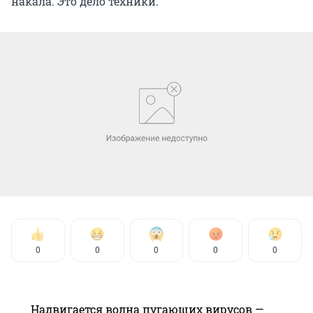
накала. Это дело техники.
0
0
0
0
0
Надвигается волна пугающих вирусов —