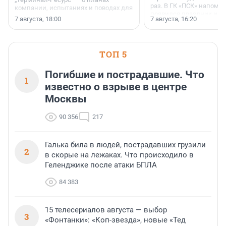
раз. В ГК «ПСК» напомни
компании, испытаниях и поводах для
появился праздник и к
осторожного оптимизма.
7 августа, 18:00
7 августа, 16:20
поменялась роль строит
ТОП 5
Погибшие и пострадавшие. Что
1
известно о взрыве в центре
Москвы
90 356
217
Галька била в людей, пострадавших грузили
2
в скорые на лежаках. Что происходило в
Геленджике после атаки БПЛА
84 383
15 телесериалов августа — выбор
3
«Фонтанки»: «Коп-звезда», новые «Тед