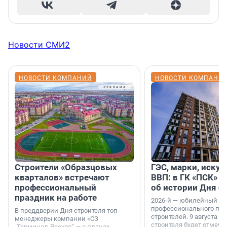
Новости СМИ2
НОВОСТИ КОМПАНИЙ
НОВОСТИ КОМПАНИ
Строители «Образцовых
ГЭС, марки, искус
кварталов» встречают
ВВП: в ГК «ПСК» р
профессиональный
об истории Дня с
праздник на работе
2026-й — юбилейный го
профессионального пр
В преддверии Дня строителя топ-
строителей. 9 августа 2
менеджеры компании «СЗ
строителя будет отмечат
„Терминал-Ресурс“ — о планах