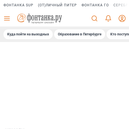
ФОНТАНКА SUP
(ОТ)ЛИЧНЫЙ ПИТЕР
ФОНТАНКА ГО
СЕРЕБР
Куда пойти на выходных
Образование в Петербурге
Кто поступ