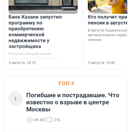
Банк Казани запустил
Кто получит приб
программу по
пенсии в августе
приобретению
В августе Социальный 
коммерческой
автоматически пересчи
недвижимости у
пенсии.
застройщика
Покупка коммерческой
недвижимости финансовый
5 августа, 10:10
3 августа, 16:40
инструмент, доступный для многих
предпринимателей. Будь то новый
офис, склад, торговое помещение
или готовый арендный бизнес —
успех сделки зависит от правильного
ТОП 5
выбора объекта и грамотного
финансирования.
Погибшие и пострадавшие. Что
1
известно о взрыве в центре
Москвы
89 451
216