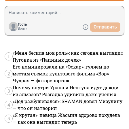
Гость
Отправить
Войти
«Меня бесила моя роль»: как сегодня выглядит
1
Пуговка из «Папиных дочек»
Его номинировали на «Оскар»: гуляем по
2
местам съемок культового фильма «Вор»
Чухрая — фоторепортаж
Почему внутри Урана и Нептуна идут дожди
3
из алмазов? Разгадка удивила даже ученых
«Дед разбушевался»: SHAMAN довел Мизулину
4
— что он натворил
«Я крутая»: певица Жасмин здорово похудела
5
— как она выглядит теперь