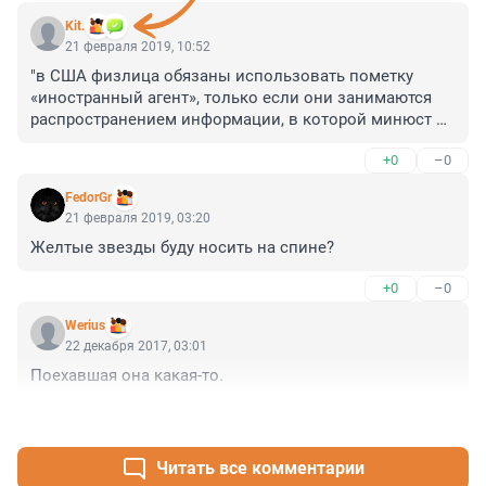
Kit.
21 февраля 2019, 10:52
"в США физлица обязаны использовать пометку 
«иностранный агент», только если они занимаются 
распространением информации, в которой минюст 
США усмотрит политическую пропаганду." - ерунду 
+0
–0
пишете. В США юридические лица и индивидуальные 
предприниматели (в т.ч. самозанятые) обязаны 
FedorGr
исполнять закон об иностранных агентах только в 
21 февраля 2019, 03:20
том случае, если их бизнес исполняет функции агента 
Желтые звезды буду носить на спине?
по отношению к принципалу, являющемуся 
иностранным государством или иностранным 
+0
–0
политиком. Минюст может усмотреть, что они 
*нарушают закон*, и посоветовать им не доводить 
Werius
дело до суда.
22 декабря 2017, 03:01
Поехавшая она какая-то.
+0
–0
Читать все комментарии