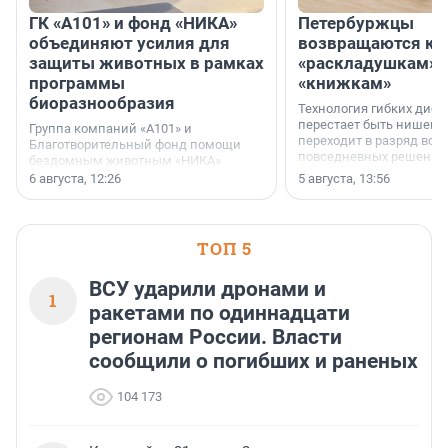
ГК «А101» и фонд «НИКА»
Петербуржцы
объединяют усилия для
возвращаются к
защиты животных в рамках
«раскладушкам» 
программы
«книжкам»
биоразнообразия
Технология гибких дисп
перестает быть нишевы
Группа компаний «А101» и
переходит в разряд вос
Благотворительный фонд помощи
повседневных решений
бездомным животным «НИКА»
заключили соглашение о
6 августа, 12:26
5 августа, 13:56
стратегическом сотрудничестве.
ТОП 5
ВСУ ударили дронами и
1
ракетами по одиннадцати
регионам России. Власти
сообщили о погибших и раненых
104 173