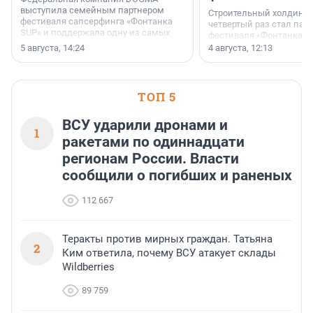
выступила семейным партнером
Строительный холдинг 
фестиваля сапсерфинга «Фонтанка
четвертый раз стал пар
SUP» и поддержала одну из самых
фестиваля «Фонтанка S
ярких и романтичных номинаций —
раз компания стремится
5 августа, 14:24
4 августа, 12:13
«SUP-свадьба».
привезти корпоративну
и подарить настоящий 
посетителям фестиваля
необычной фотозоне.
ТОП 5
ВСУ ударили дронами и
1
ракетами по одиннадцати
регионам России. Власти
сообщили о погибших и раненых
112 667
Теракты против мирных граждан. Татьяна
2
Ким ответила, почему ВСУ атакует склады
Wildberries
89 759