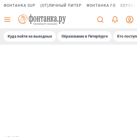
ФОНТАНКА SUP
(ОТ)ЛИЧНЫЙ ПИТЕР
ФОНТАНКА ГО
СЕРЕБР
Куда пойти на выходных
Образование в Петербурге
Кто поступ