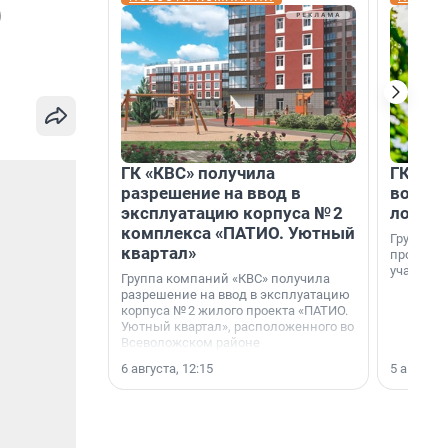
)
ГК «КВС» получила
ГК «КВ
разрешение на ввод в
возмо
эксплуатацию корпуса № 2
лояль
комплекса «ПАТИО. Уютный
Группа к
квартал»
программ
участник
Группа компаний «КВС» получила
разрешение на ввод в эксплуатацию
корпуса № 2 жилого проекта «ПАТИО.
Уютный квартал», расположенного во
Всеволожском районе
Ленинградской области.
6 августа, 12:15
5 августа,