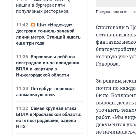
нашли в бургерах пяти
популярных ресторанов
Предоставлено Аппара
11:42
Щит «Надежда»
Стартовали в Ц
достроил тоннель зеленой
останавливаясь
линии метро. Станций ждать
фантазия: неск
еще три года
благоустройств
которую уже ус
11:36
Взрослые и ребёнок
пострадали из-за попадания
Говорова.
БПЛА в квартиру в
Нижегородской области
За редким исклю
почти по каждо
11:34
Петербург пережил
аномальную ночь
было. Бондаренк
выводы делать р
11:32
Самая крупная атака
уточнить техно
БПЛА в Ярославской области:
работ. «Мы види
есть пострадавшие, задело
документах указ
НПЗ
не начиналась».