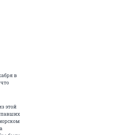
кабря в
 что
из этой
 упавших
иморском
а