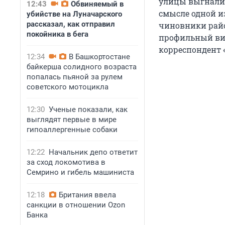
улицы выгнали 
12:43
Обвиняемый в
смысле одной и
убийстве на Луначарского
рассказал, как отправил
чиновники райо
покойника в бега
профильный виц
корреспондент 
12:34
В Башкортостане
байкерша солидного возраста
попалась пьяной за рулем
советского мотоцикла
12:30
Ученые показали, как
выглядят первые в мире
гипоаллергенные собаки
12:22
Начальник депо ответит
за сход локомотива в
Семрино и гибель машиниста
12:18
Британия ввела
санкции в отношении Ozon
Банка