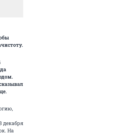
тобы
ачистоту.
4
гда
одом.
ссказывал
ще.
огию,
8 декабря
ок. На