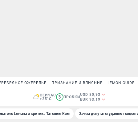
ЕРЕБРЯНОЕ ОЖЕРЕЛЬЕ
ПРИЗНАНИЕ И ВЛИЯНИЕ
LEMON GUIDE
USD 80,93
СЕЙЧАС
3
ПРОБКИ
+25°C
EUR 93,19
ователь Levrana и критика Татьяны Ким
Зачем депутаты удаляют соцсет