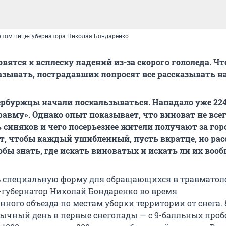
том вице-губернатора Николая Бондаренко
вятся к всплеску падений из-за скорого гололеда. Ч
казывать, пострадавших попросят все рассказывать н
тербуржцы начали поскальзываться. Нападало уже 22
равму». Однако опыт показывает, что виноват не все
ь синяков и чего посерьезнее жители получают за гор
, чтобы каждый ушибленный, пусть вкратце, но ра
тобы знать, где искать виноватых и искать ли их вооб
 специальную форму для обращающихся в травматол
губернатор Николай Бондаренко во время
ного объезда по местам уборки территории от снега. 
бычный день в первые снегопады — с 9-балльных проб