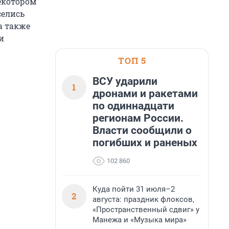
екотором
селись
а также
и
ТОП 5
ВСУ ударили
1
дронами и ракетами
по одиннадцати
регионам России.
Власти сообщили о
погибших и раненых
102 860
Куда пойти 31 июля–2
2
августа: праздник флоксов,
«Пространственный сдвиг» у
Манежа и «Музыка мира»