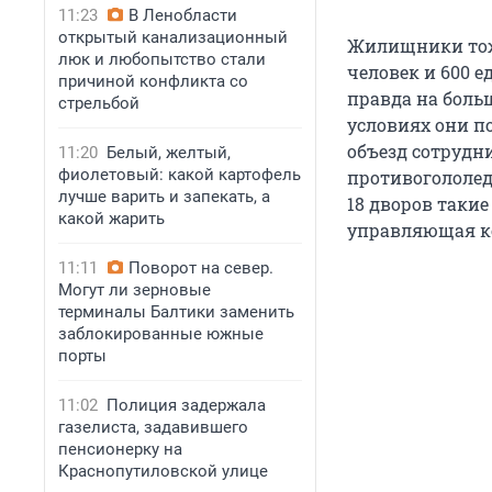
11:23
В Ленобласти
открытый канализационный
Жилищники тоже
люк и любопытство стали
человек и 600 е
причиной конфликта со
правда на боль
стрельбой
условиях они п
объезд сотрудн
11:20
Белый, желтый,
фиолетовый: какой картофель
противогололед
лучше варить и запекать, а
18 дворов такие
какой жарить
управляющая к
11:11
Поворот на север.
Могут ли зерновые
терминалы Балтики заменить
заблокированные южные
порты
11:02
Полиция задержала
газелиста, задавившего
пенсионерку на
Краснопутиловской улице