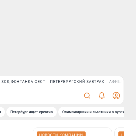
ЗСД ФОНТАНКА ФЕСТ
ПЕТЕРБУРГСКИЙ ЗАВТРАК
АФИША PLUS
и
Петербург ищет креатив
Олимпиадники и льготники в вузах СПб
НОВОСТИ КОМПАНИЙ
НОВОС