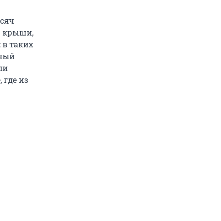
ысяч
3 крыши,
 в таких
ьный
ли
 где из