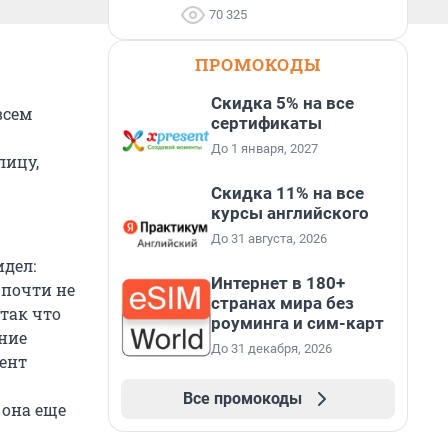
70 325
ПРОМОКОДЫ
Скидка 5% на все
всем
сертификаты
До 1 января, 2027
лицу,
Скидка 11% на все
курсы английского
До 31 августа, 2026
идел:
Интернет в 180+
 почти не
странах мира без
 так что
роуминга и сим-карт
ение
До 31 декабря, 2026
ент
Все промокоды
 она еще