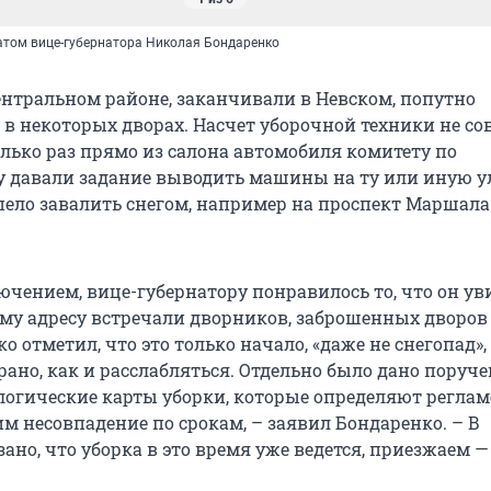
том вице-губернатора Николая Бондаренко
ентральном районе, заканчивали в Невском, попутно
 в некоторых дворах. Насчет уборочной техники не со
олько раз прямо из салона автомобиля комитету по
у давали задание выводить машины на ту или иную у
пело завалить снегом, например на проспект Маршала
чением, вице-губернатору понравилось то, что он ув
му адресу встречали дворников, заброшенных дворов
о отметил, что это только начало, «даже не снегопад»,
ано, как и расслабляться. Отдельно было дано поруч
логические карты уборки, которые определяют реглам
м несовпадение по срокам, – заявил Бондаренко. – В
ано, что уборка в это время уже ведется, приезжаем —