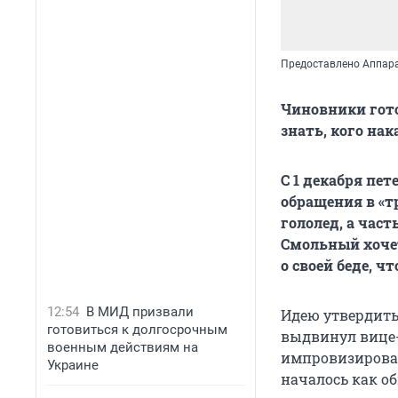
Предоставлено Аппара
Чиновники гото
знать, кого на
С 1 декабря пе
обращения в «т
гололед, а част
Смольный хочет
о своей беде, ч
12:54
В МИД призвали
Идею утвердить
готовиться к долгосрочным
выдвинул вице-
военным действиям на
импровизирован
Украине
началось как о