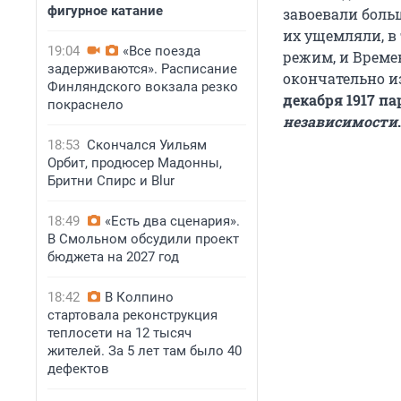
фигурное катание
завоевали боль
их ущемляли, в
19:04
«Все поезда
режим, и Време
задерживаются». Расписание
окончательно и
Финляндского вокзала резко
декабря 1917 
покраснело
независимости
.
18:53
Скончался Уильям
Орбит, продюсер Мадонны,
Бритни Спирс и Blur
18:49
«Есть два сценария».
В Смольном обсудили проект
бюджета на 2027 год
18:42
В Колпино
стартовала реконструкция
теплосети на 12 тысяч
жителей. За 5 лет там было 40
дефектов