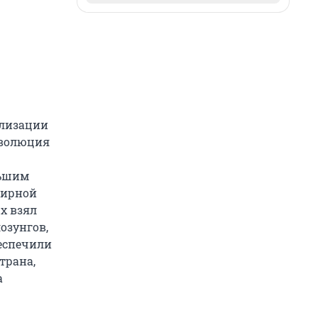
ализации
революция
льшим
мирной
х взял
озунгов,
беспечили
трана,
а