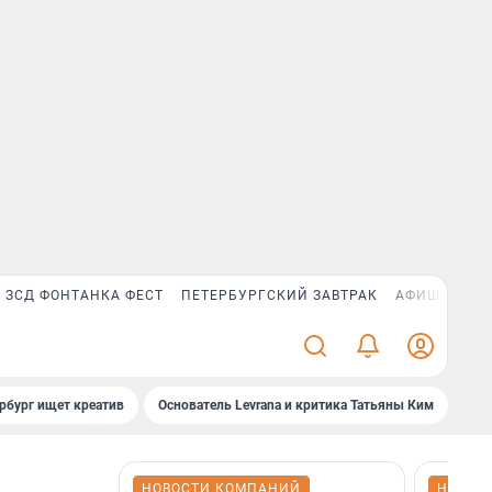
ЗСД ФОНТАНКА ФЕСТ
ПЕТЕРБУРГСКИЙ ЗАВТРАК
АФИША PLUS
рбург ищет креатив
Основатель Levrana и критика Татьяны Ким
Зач
НОВОСТИ КОМПАНИЙ
НОВОС