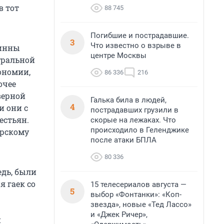
в тот
88 745
Погибшие и пострадавшие.
3
Что известно о взрыве в
финны
центре Москвы
тральной
ономии,
86 336
216
очее
верной
Галька била в людей,
4
и они с
пострадавших грузили в
естьян.
скорые на лежаках. Что
происходило в Геленджике
арскому
после атаки БПЛА
80 336
едь, были
 гаек со
15 телесериалов августа —
5
выбор «Фонтанки»: «Коп-
звезда», новые «Тед Лассо»
и «Джек Ричер»,
и