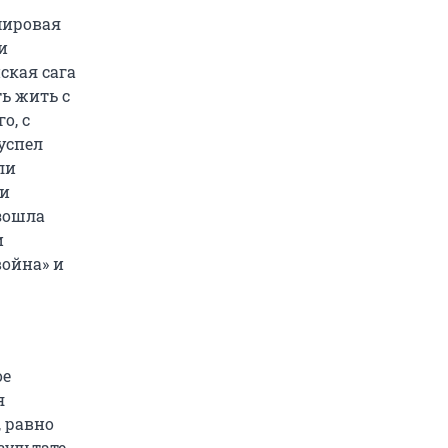
мировая
и
ская сага
ть жить с
о, с
успел
ли
 и
зошла
и
война» и
ое
я
, равно
зультате