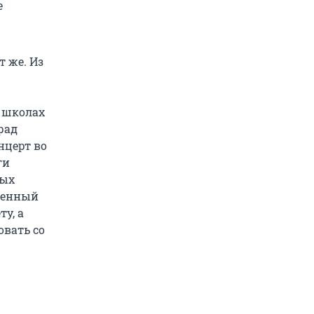
е
 же. Из
, школах
рад
нцерт во
ги
ных
твенный
у, а
овать со