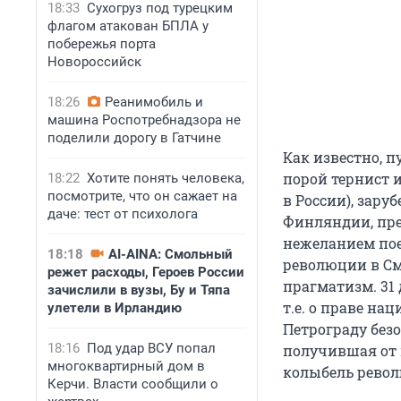
18:33
Сухогруз под турецким
флагом атакован БПЛА у
побережья порта
Новороссийск
18:26
Реанимобиль и
машина Роспотребнадзора не
поделили дорогу в Гатчине
Как известно, 
порой тернист и
18:22
Хотите понять человека,
посмотрите, что он сажает на
в России), зар
даче: тест от психолога
Финляндии, пре
нежеланием пое
18:18
AI-AINA: Смольный
революции в См
режет расходы, Героев России
прагматизм. 31
зачислили в вузы, Бу и Тяпа
т.е. о праве н
улетели в Ирландию
Петрограду безо
18:16
Под удар ВСУ попал
получившая от 
многоквартирный дом в
колыбель рево
Керчи. Власти сообщили о