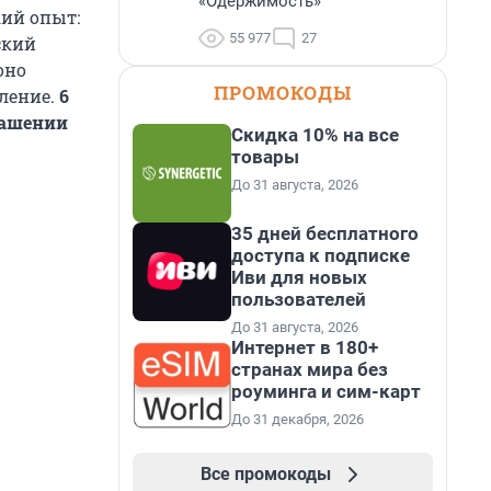
«Одержимость»
кий опыт:
55 977
27
ский
оно
ПРОМОКОДЫ
еление.
6
лашении
Скидка 10% на все
товары
До 31 августа, 2026
35 дней бесплатного
доступа к подписке
Иви для новых
пользователей
До 31 августа, 2026
Интернет в 180+
странах мира без
роуминга и сим-карт
До 31 декабря, 2026
Все промокоды