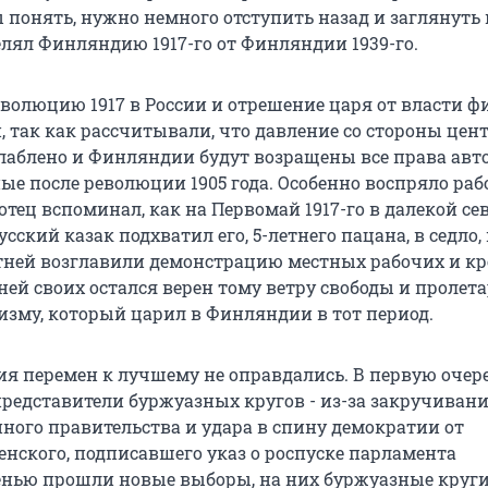
 понять, нужно немного отступить назад и заглянуть 
елял Финляндию 1917-го от Финляндии 1939-го.
волюцию 1917 в России и отрешение царя от власти 
, так как рассчитывали, что давление со стороны цен
слаблено и Финляндии будут возращены все права авт
е после революции 1905 года. Особенно воспряло раб
тец вспоминал, как на Первомай 1917-го в далекой се
русский казак подхватил его, 5-летнего пацана, в седло, 
тней возглавили демонстрацию местных рабочих и кр
ней своих остался верен тому ветру свободы и пролет
зму, который царил в Финляндии в тот период.
я перемен к лучшему не оправдались. В первую очер
редставители буржуазных кругов - из-за закручивания
ного правительства и удара в спину демократии от
енского, подписавшего указ о роспуске парламента
нью прошли новые выборы, на них буржуазные круг