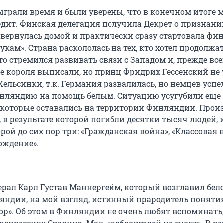
грали время и были уверены, что в конечном итоге 
дит. Финская делегация получила Декрет о признани
 вернулась домой и практически сразу стартовала фин
кам». Страна раскололась на тех, кто хотел продолжа
кто стремился развивать связи с Западом и, прежде всег
е короля выписали, но принц Фридрих Гессенский не 
 Хельсинки, т.к. Германия развалилась, но немцев успе
нляндию на помощь белым. Ситуацию усугубили еще
, которые оставались на территории Финляндии. Прои
 в результате которой погибли десятки тысяч людей, 
рой до сих пор три: «Гражданская война», «Классовая 
ождение».
ерал Карл Густав Маннергейм, который возглавил бел
ндии, на мой взгляд, истинный прародитель поняти
ор». Об этом в Финляндии не очень любят вспоминать
о репрессиях Сталина. Мол, «победителей не судят». В ре