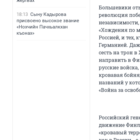
жертвах
Большевики оты
18:13
Сыну Кадырова
революция побе
присвоено высокое звание
независимости,
«Нохчийн Пачхьалкхан
«Хождения по му
къонах»
Россией, и тех, 
Германией. Даж
сесть на трон в
направить в Фи
русские войска
кровавая бойня,
названий у кото
«Война за освоб
Российский ген
движение Финля
«кровавый терр
как в России - 