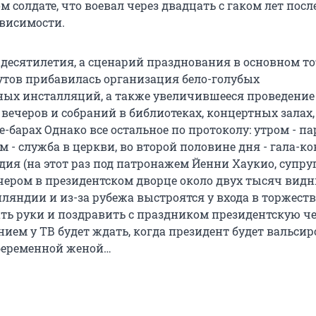
 солдате, что воевал через двадцать с гаком лет посл
висимости.
десятилетия, а сценарий празднования в основном тот
тов прибавилась организация бело-голубых
ых инсталляций, а также увеличившееся проведение
вечеров и собраний в библиотеках, концертных залах
е-барах Однако все остальное по протоколу: утром - па
м - служба в церкви, во второй половине дня - гала-ко
ия (на этот раз под патронажем Йенни Хаукио, супру
ечером в президентском дворце около двух тысяч вид
нляндии и из-за рубежа выстроятся у входа в торжес
ть руки и поздравить с праздником президентскую чет
нием у ТВ будет ждать, когда президент будет вальсир
беременной женой…