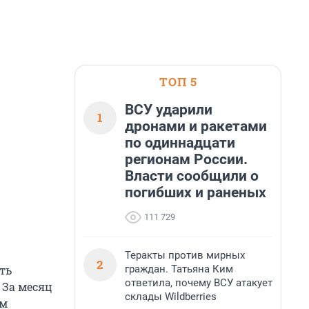
ТОП 5
ВСУ ударили
1
дронами и ракетами
по одиннадцати
регионам России.
Власти сообщили о
погибших и раненых
111 729
Теракты против мирных
2
граждан. Татьяна Ким
ть
ответила, почему ВСУ атакует
 За месяц
склады Wildberries
ем