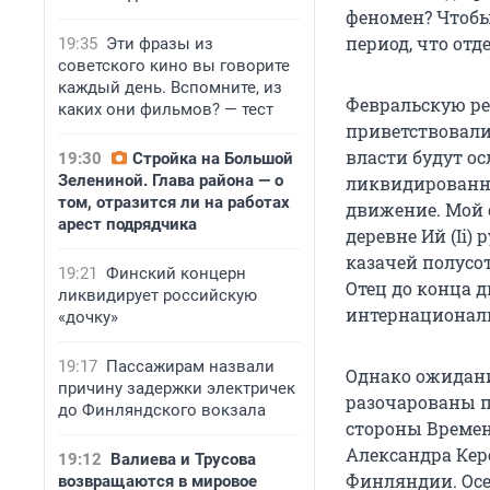
феномен? Чтобы
период, что отд
19:35
Эти фразы из
советского кино вы говорите
каждый день. Вспомните, из
Февральскую ре
каких они фильмов? — тест
приветствовали
власти будут о
19:30
Стройка на Большой
Зелениной. Глава района — о
ликвидированны
том, отразится ли на работах
движение. Мой о
арест подрядчика
деревне Ий (Ii) 
казачей полусо
19:21
Финский концерн
Отец до конца д
ликвидирует российскую
интернационали
«дочку»
19:17
Пассажирам назвали
Однако ожидани
причину задержки электричек
разочарованы п
до Финляндского вокзала
стороны Времен
Александра Кер
19:12
Валиева и Трусова
Финляндии. Осе
возвращаются в мировое