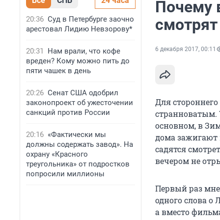
Все
СПБ
24 часа
Почему 
20:36
Суд в Петербурге заочно
смотрят
арестовал Лидию Невзорову*
6 декабря 2017, 00:11
20:31
Нам врали, что кофе
вреден? Кому можно пить до
пяти чашек в день
20:26
Сенат США одобрил
Для стороннег
законопроект об ужесточении
санкций против России
странноватым. 
основном, в Зим
20:16
«Фактически мы
дома зажигают 
должны содержать завод». На
садятся смотре
охрану «Красного
вечером не отр
треугольника» от подростков
попросили миллионы
Первый раз мне 
одного слова о
а вместо фильма