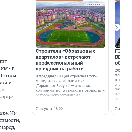
Строители «Образцовых
ГЭС, м
кварталов» встречают
ВВП: в
дит
профессиональный
об ист
им - в
праздник на работе
2026-й —
. Потом
професси
В преддверии Дня строителя топ-
строителе
менеджеры компании «СЗ
кой и
строителя
„Терминал-Ресурс“ — о планах
 а
раз. В ГК
компании, испытаниях и поводах для
появился
осторожного оптимизма.
ворце.
поменяла
7 августа, 18:00
7 августа,
оке. Ни
симости,
народ,