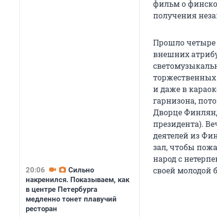
фильм о финском
получения неза
Прошло четыре 
внешних атрибу
светомузыкальн
торжественных 
и даже в караок
гарнизона, пото
Дворце Финлянд
президента). В
деятелей из Фи
зал, чтобы пожа
народ с нетерпе
своей молодой 
20:06
Сильно
накренился. Показываем, как
в центре Петербурга
медленно тонет плавучий
ресторан