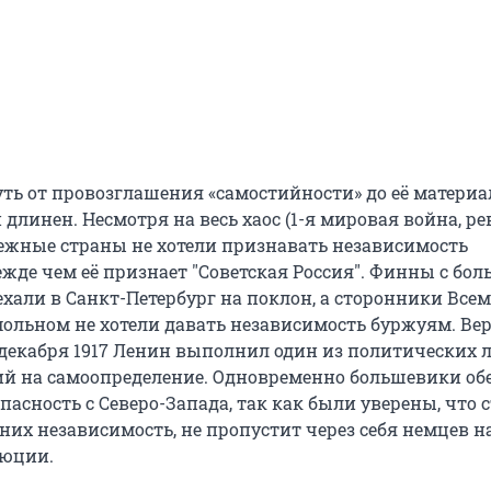
путь от провозглашения «самостийности» до её матери
 длинен. Несмотря на весь хаос (1-я мировая война, 
убежные страны не хотели признавать независимость
жде чем её признает "Советская Россия". Финны с бо
хали в Санкт-Петербург на поклон, а сторонники Все
ольном не хотели давать независимость буржуям. Вер
 декабря 1917 Ленин выполнил один из политических л
аций на самоопределение. Одновременно большевики о
пасность с Северо-Запада, так как были уверены, что с
них независимость, не пропустит через себя немцев н
люции.