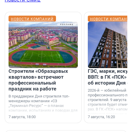
НОВОСТИ КОМПАНИЙ
НОВОСТИ КОМПАНИ
Строители «Образцовых
ГЭС, марки, искус
кварталов» встречают
ВВП: в ГК «ПСК» р
профессиональный
об истории Дня с
праздник на работе
2026-й — юбилейный го
профессионального пр
В преддверии Дня строителя топ-
строителей. 9 августа 2
менеджеры компании «СЗ
строителя будет отмечат
„Терминал-Ресурс“ — о планах
раз. В ГК «ПСК» напомни
компании, испытаниях и поводах для
появился праздник и к
осторожного оптимизма.
7 августа, 18:00
7 августа, 16:20
поменялась роль строит