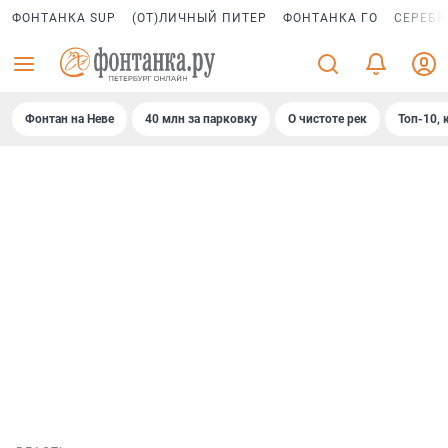
ФОНТАНКА SUP
(ОТ)ЛИЧНЫЙ ПИТЕР
ФОНТАНКА ГО
СЕРЕБР
Фонтан на Неве
40 млн за парковку
О чистоте рек
Топ-10, 