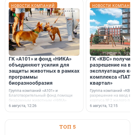
НОВОСТИ КОМПАНИЙ
НОВОСТИ КОМПАНИ
ГК «А101» и фонд «НИКА»
ГК «КВС» получил
объединяют усилия для
разрешение на вв
защиты животных в рамках
эксплуатацию кор
программы
комплекса «ПАТИ
биоразнообразия
квартал»
Группа компаний «А101» и
Группа компаний «КВС»
Благотворительный фонд помощи
разрешение на ввод в 
бездомным животным «НИКА»
корпуса № 2 жилого про
заключили соглашение о
Уютный квартал», расп
6 августа, 12:26
6 августа, 12:15
стратегическом сотрудничестве.
Всеволожском районе
Ленинградской области
ТОП 5