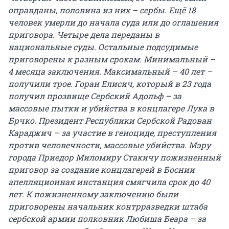
оправданы, половина из них – сербы. Ещё 18
человек умерли до начала суда или до оглашения
приговора. Четыре дела переданы в
национальные суды. Остальные подсудимые
приговорены к разным срокам. Минимальный –
4 месяца заключения. Максимальный – 40 лет –
получили трое. Горан Елисич, который в 23 года
получил прозвище Сербский Адольф – за
массовые пытки и убийства в концлагере Лука в
Брчко. Президент Республики Сербской Радован
Караджич – за участие в геноциде, преступления
против человечности, массовые убийства. Мэру
города Приедор Миломиру Стакичу пожизненный
приговор за создание концлагерей в Боснии
апелляционная инстанция смягчила срок до 40
лет. К пожизненному заключению были
приговорены начальник контрразведки штаба
сербской армии полковник Любиша Беара – за