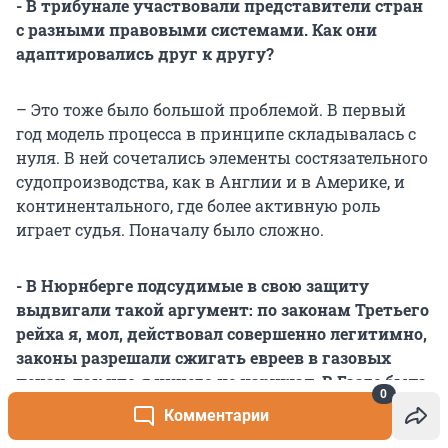
- В трибунале участвовали представители стран
с разными правовыми системами. Как они
адаптировались друг к другу?
– Это тоже было большой проблемой. В первый
год модель процесса в принципе складывалась с
нуля. В ней сочетались элементы состязательного
судопроизводства, как в Англии и в Америке, и
континентального, где более активную роль
играет судья. Поначалу было сложно.
- В Нюрнберге подсудимые в свою защиту
выдвигали такой аргумент: по законам Третьего
рейха я, мол, действовал совершенно легитимно,
законы разрешали сжигать евреев в газовых
печах, так что я ничего не нарушал. В Гааге была
0
подобная проблема?
Комментарии