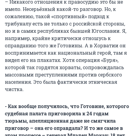
– Никакого отношения к правосудию это бы не
имело. Несерьёзный какой-то разговор. Но, к
сожалению, такой «спортивный» подход к
трибуналу есть не только с российской стороны,
но и в самих республиках бывшей Югославии. Я,
например, крайне критически отношусь к
оправданию того же Готовины. А в Хорватии он
воспринимается как национальный герой, там я
видел его на плакатах. Хотя операция «Буря»,
которой так гордятся хорваты, сопровождалась
массовыми преступлениями против сербского
населения. Это была фактически этническая
чистка.
- Как вообще получилось, что Готовине, которого
судебная палата приговорила к 24 годам
тюрьмы, апелляционная даже не смягчила
приговор – она его оправдала? И то же самое в
этом процессе – генерал Младен Маркач: 18 лет