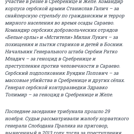
участие в резне в Сребренице и Жепе. Командир
корпуса сербской армии Станислав Галич – за
снайперскую стрельбу по гражданским и террор
мирного населения во время осады Сараево.
Командир сербских добровольческих отрядов
«Белые орлы» и «Мстители» Милан Лукич – за
похищения и пытки стариков и детей в Боснии.
Начальник Генерального штаба Сербии Ратко
Младич – за геноцид в Сребренице и
преступления против человечности в Сараево.
Сербский подполковник Вуядин Попович – за
массовые убийства в Сребренице и других сёлах.
Генерал сербской контрразведки Здравко
Толимир – за геноцид в Сребренице и Жепе.
Последнее заседание трибунала прошло 29
ноября. Судьи рассматривали жалобу хорватского
генерала Слободана Праляка на приговор,
вынесенный в 2013 году, тогда за преступления