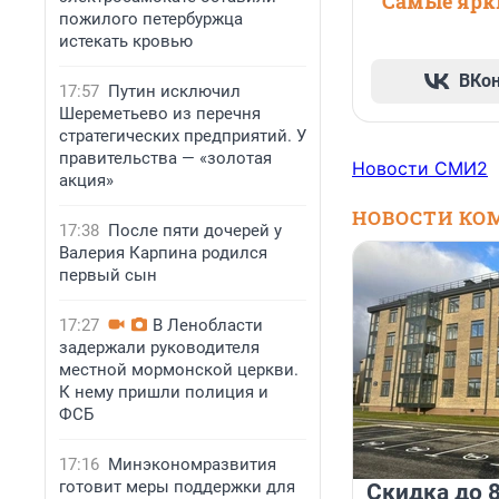
Самые ярки
пожилого петербуржца
истекать кровью
ВКо
17:57
Путин исключил
Шереметьево из перечня
стратегических предприятий. У
правительства — «золотая
Новости СМИ2
акция»
НОВОСТИ КО
17:38
После пяти дочерей у
Валерия Карпина родился
первый сын
17:27
В Ленобласти
задержали руководителя
местной мормонской церкви.
К нему пришли полиция и
ФСБ
17:16
Минэкономразвития
готовит меры поддержки для
Скидка до 8