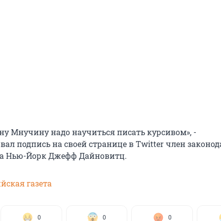
ену Мнучину надо научиться писать курсивом», -
ал подпись на своей странице в Twitter член законо
та Нью-Йорк Джефф Дайновитц.
йская газета
0
0
0