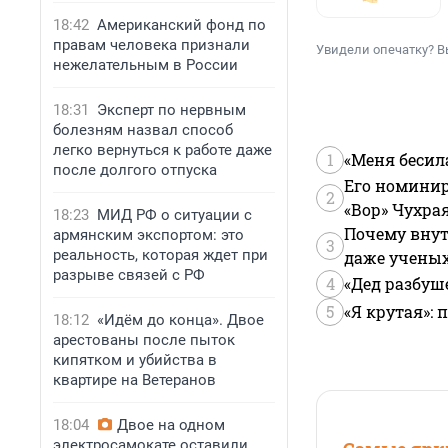
18:42
Американский фонд по
правам человека признали
Увидели опечатку? В
нежелательным в России
18:31
Эксперт по нервным
болезням назвал способ
легко вернуться к работе даже
1
«Меня бесил
после долгого отпуска
Его номинир
2
«Вор» Чухра
18:23
МИД РФ о ситуации с
Почему внут
армянским экспортом: это
3
реальность, которая ждет при
даже учены
разрыве связей с РФ
4
«Дед разбуш
5
«Я крутая»:
18:12
«Идём до конца». Двое
арестованы после пыток
кипятком и убийства в
квартире на Ветеранов
18:04
Двое на одном
электросамокате оставили