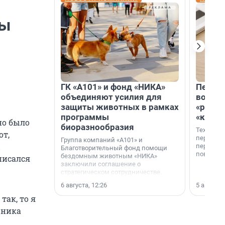
ты
ГК «А101» и фонд «НИКА»
Петер
объединяют усилия для
возвр
защиты животных в рамках
«раскл
программы
«книж
но было
биоразнообразия
Технолог
от,
перестае
Группа компаний «А101» и
ы
переходи
Благотворительный фонд помощи
повседне
бездомным животным «НИКА»
писался
заключили соглашение о
стратегическом сотрудничестве.
6 августа, 12:26
5 августа,
так, то я
вника