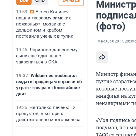
Все
СПБ
24 часа
Министр
19:58
У стен Колизея
подписа
нашли «казарму римских
(фото)
пожарных»: мозаика с
дельфином и крабом
поставила ученых в тупик
19 ноября 2017, 20:39
19:46
Ларионов дал своему
сыну ещё один шанс
закрепиться в СКА
Министр финанс
19:37
Wildberries пообещал
лучше старатьс
выдать продавцам справки об
утрате товара в «ближайшие
которые поступ
дни»
минфина на ку
неизящными пе
19:35
Не только печень: 12
продуктов, в которых
действительно много железа
«Моя подпись ос
подумал, что м
ТАСС со ссылко