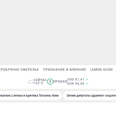
ЕРЕБРЯНОЕ ОЖЕРЕЛЬЕ
ПРИЗНАНИЕ И ВЛИЯНИЕ
LEMON GUIDE
USD 81,41
СЕЙЧАС
3
ПРОБКИ
+22°C
EUR 94,06
ователь Levrana и критика Татьяны Ким
Зачем депутаты удаляют соцсет