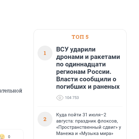
ТОП 5
ВСУ ударили
1
дронами и ракетами
по одиннадцати
регионам России.
Власти сообщили о
погибших и раненых
дательной
104 753
Куда пойти 31 июля–2
2
августа: праздник флоксов,
«Пространственный сдвиг» у
Манежа и «Музыка мира»
0