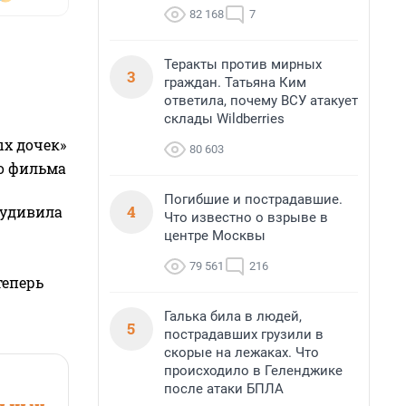
82 168
7
Теракты против мирных
3
граждан. Татьяна Ким
ответила, почему ВСУ атакует
склады Wildberries
ых дочек»
80 603
го фильма
Погибшие и пострадавшие.
4
 удивила
Что известно о взрыве в
центре Москвы
79 561
216
теперь
Галька била в людей,
5
пострадавших грузили в
скорые на лежаках. Что
происходило в Геленджике
после атаки БПЛА