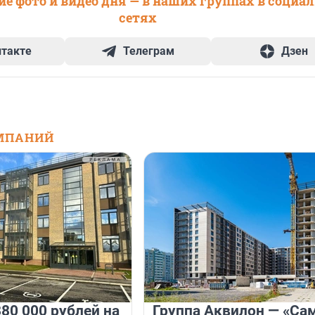
е фото и видео дня — в наших группах в социа
сетях
нтакте
Телеграм
Дзен
МПАНИЙ
80 000 рублей на
Группа Аквилон — «Са