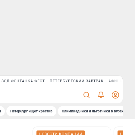
ЗСД ФОНТАНКА ФЕСТ
ПЕТЕРБУРГСКИЙ ЗАВТРАК
АФИША PLUS
и
Петербург ищет креатив
Олимпиадники и льготники в вузах СПб
НОВОСТИ КОМПАНИЙ
НОВОС