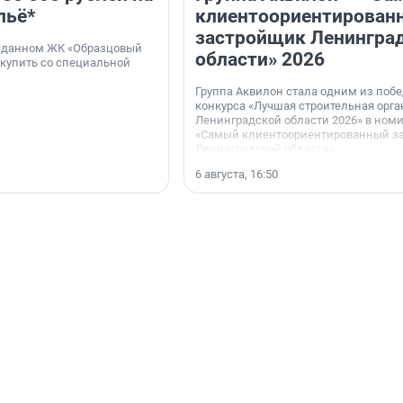
льё*
клиентоориентирован
застройщик Ленингра
 сданном ЖК «Образцовый
области» 2026
 купить со специальной
Группа Аквилон стала одним из поб
конкурса «Лучшая строительная орг
Ленинградской области 2026» в ном
«Самый клиентоориентированный з
Ленинградской области».
6 августа, 16:50