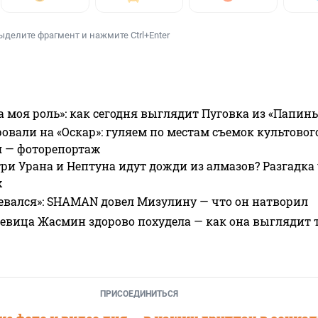
ыделите фрагмент и нажмите Ctrl+Enter
а моя роль»: как сегодня выглядит Пуговка из «Папин
овали на «Оскар»: гуляем по местам съемок культово
я — фоторепортаж
ри Урана и Нептуна идут дожди из алмазов? Разгадка
х
евался»: SHAMAN довел Мизулину — что он натворил
 певица Жасмин здорово похудела — как она выглядит 
ПРИСОЕДИНИТЬСЯ