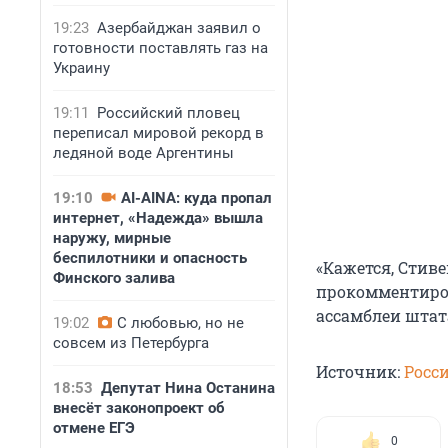
19:23
Азербайджан заявил о
готовности поставлять газ на
Украину
19:11
Российский пловец
переписал мировой рекорд в
ледяной воде Аргентины
19:10
AI-AINA: куда пропал
интернет, «Надежда» вышла
наружу, мирные
беспилотники и опасность
«Кажется, Стив
Финского залива
прокомментиров
ассамблеи шта
19:02
С любовью, но не
совсем из Петербурга
Источник:
Росси
18:53
Депутат Нина Останина
внесёт законопроект об
отмене ЕГЭ
0