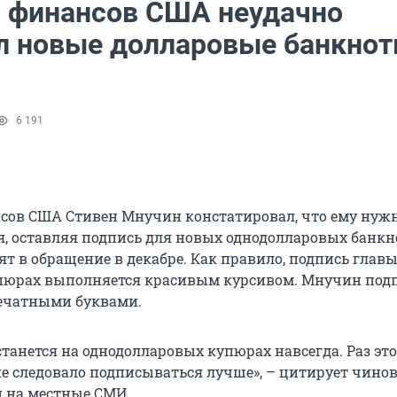
 финансов США неудачно
л новые долларовые банкно
6 191
ов США Стивен Мнучин констатировал, что ему нуж
я, оставляя подпись для новых однодолларовых банкн
ят в обращение в декабре. Как правило, подпись глав
пюрах выполняется красивым курсивом. Мнучин под
чатными буквами.
танется на однодолларовых купюрах навсегда. Раз это 
не следовало подписываться лучше», – цитирует чино
й на местные СМИ.