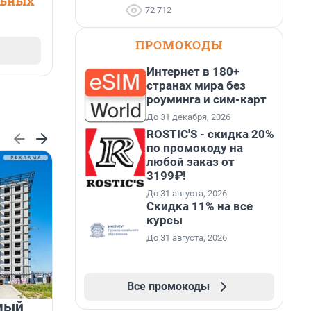
льных
72 712
ПРОМОКОДЫ
Интернет в 180+
странах мира без
роуминга и сим-карт
До 31 декабря, 2026
ROSTIC'S - скидка 20%
по промокоду на
любой заказ от
3199₽!
До 31 августа, 2026
Скидка 11% на все
курсы
До 31 августа, 2026
Все промокоды
мый
«Лучший проект КРТ»