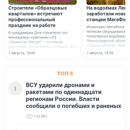
Строители «Образцовых
На водоёмах Лен
кварталов» встречают
заработали новы
профессиональный
станции МегаФон
праздник на работе
Инженеры МегаФона ус
телеком-оборудование 
В преддверии Дня строителя топ-
популярных водоёмах
менеджеры компании «СЗ
Ленинградской области
„Терминал-Ресурс“ — о планах
станции вблизи Лембол
компании, испытаниях и поводах для
Раздолинского озёр, а 
осторожного оптимизма.
7 августа, 18:00
7 августа, 14:59
недалеко от Большого Т
водопада.
ТОП 5
ВСУ ударили дронами и
1
ракетами по одиннадцати
регионам России. Власти
сообщили о погибших и раненых
112 057