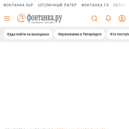
ФОНТАНКА SUP
(ОТ)ЛИЧНЫЙ ПИТЕР
ФОНТАНКА ГО
СЕРЕБР
Куда пойти на выходных
Образование в Петербурге
Кто поступ