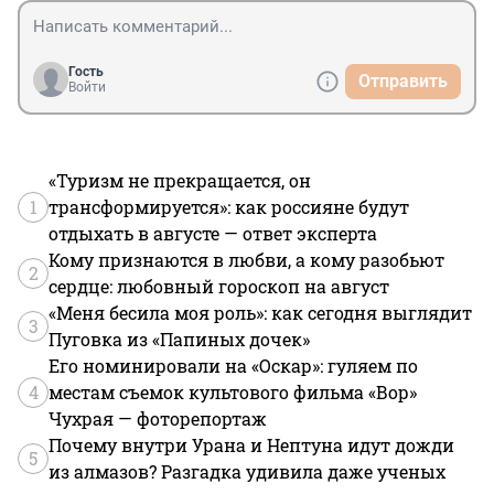
Гость
Отправить
Войти
«Туризм не прекращается, он
1
трансформируется»: как россияне будут
отдыхать в августе — ответ эксперта
Кому признаются в любви, а кому разобьют
2
сердце: любовный гороскоп на август
«Меня бесила моя роль»: как сегодня выглядит
3
Пуговка из «Папиных дочек»
Его номинировали на «Оскар»: гуляем по
4
местам съемок культового фильма «Вор»
Чухрая — фоторепортаж
Почему внутри Урана и Нептуна идут дожди
5
из алмазов? Разгадка удивила даже ученых