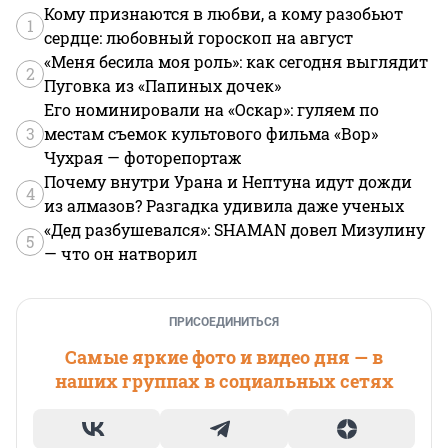
Кому признаются в любви, а кому разобьют
1
сердце: любовный гороскоп на август
«Меня бесила моя роль»: как сегодня выглядит
2
Пуговка из «Папиных дочек»
Его номинировали на «Оскар»: гуляем по
3
местам съемок культового фильма «Вор»
Чухрая — фоторепортаж
Почему внутри Урана и Нептуна идут дожди
4
из алмазов? Разгадка удивила даже ученых
«Дед разбушевался»: SHAMAN довел Мизулину
5
— что он натворил
ПРИСОЕДИНИТЬСЯ
Самые яркие фото и видео дня — в
наших группах в социальных сетях