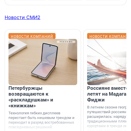
Новости СМИ2
НОВОСТИ КОМПАНИЙ
НОВОСТИ КОМПАНИ
Петербуржцы
Россияне вместо
возвращаются к
летят на Мадагас
«раскладушкам» и
Фиджи
«книжкам»
В летнем сезоне геогра
путешествий россиян з
Технология гибких дисплеев
расширилась: наряду с
перестает быть нишевым трендом и
традиционными пляж
переходит в разряд востребованных
курортами в тренде ока
повседневных решений.
дальние маршруты, нап