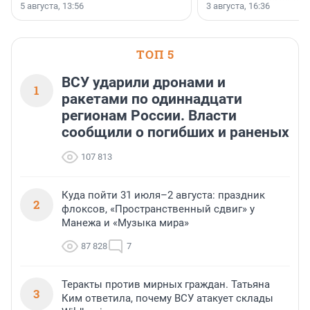
5 августа, 13:56
3 августа, 16:36
острова Африки и Азии,
свидетельствуют данны
МегаФона.
ТОП 5
ВСУ ударили дронами и
1
ракетами по одиннадцати
регионам России. Власти
сообщили о погибших и раненых
107 813
Куда пойти 31 июля–2 августа: праздник
2
флоксов, «Пространственный сдвиг» у
Манежа и «Музыка мира»
87 828
7
Теракты против мирных граждан. Татьяна
3
Ким ответила, почему ВСУ атакует склады