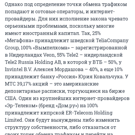
Однако под определение точки обмена трафиком
попадают и сотовые операторы, и интернет-
провайдеры. Для них исполнение закона чревато
серьезными проблемами, поскольку многие
имеют иностранный капитал. Так, 25%
«Мегафона» принадлежит шведской TeliaCompany
Group, 100% «Вымпелкома» – зарегистрированной
в Нидерландах Veon, 55% Tele2 – нидерландской
Tele2 Russia Holding AB, в которой у ВТБ – 50%, у
Invintel B.V. Алексея Мордашова – 40%, а еще 10%
принадлежит банку «Россия» Юрия Ковальчука. У
МТС 39,17% акций – это американские
депозитарные расписки, торгующиеся на бирже
США. Один из крупнейших интернет-провайдеров
«Эр-Телеком» (бренд «Дом.ру») на 100%
принадлежит кипрской ER-Telecom Holding
Limited. Они будут вынуждены либо изменить
структуру собственности, либо отказаться от
своих точек обмена трафиком и перейти на