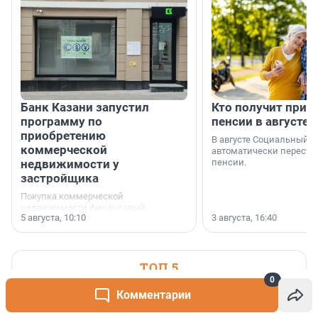
Банк Казани запустил
Кто получит приб
программу по
пенсии в августе
приобретению
В августе Социальный 
коммерческой
автоматически пересчи
недвижимости у
пенсии.
застройщика
Покупка коммерческой
недвижимости финансовый
5 августа, 10:10
3 августа, 16:40
инструмент, доступный для многих
предпринимателей. Будь то новый
офис, склад, торговое помещение
или готовый арендный бизнес —
успех сделки зависит от правильного
ТОП 5
выбора объекта и грамотного
0
финансирования.
Погибшие и пострадавшие. Что
Комментарии
1
известно о взрыве в центре