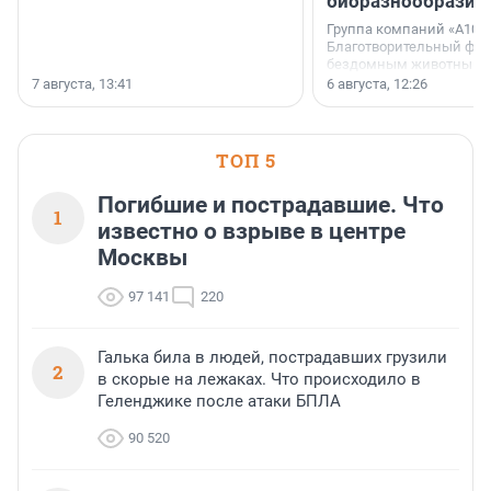
биоразнообразия
Группа компаний «А101»
Благотворительный фо
бездомным животным 
заключили соглашение
7 августа, 13:41
6 августа, 12:26
стратегическом сотрудн
ТОП 5
Погибшие и пострадавшие. Что
1
известно о взрыве в центре
Москвы
97 141
220
Галька била в людей, пострадавших грузили
2
в скорые на лежаках. Что происходило в
Геленджике после атаки БПЛА
90 520