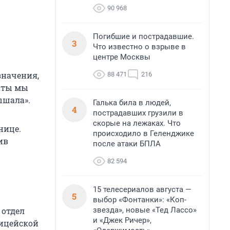
90 968
Погибшие и пострадавшие.
3
Что известно о взрыве в
центре Москвы
значения,
88 471
216
каты мы
ышала».
Галька била в людей,
4
пострадавших грузили в
скорые на лежаках. Что
нице.
происходило в Геленджике
ив
после атаки БПЛА
82 594
15 телесериалов августа —
5
выбор «Фонтанки»: «Коп-
звезда», новые «Тед Лассо»
 отдел
и «Джек Ричер»,
лицейской