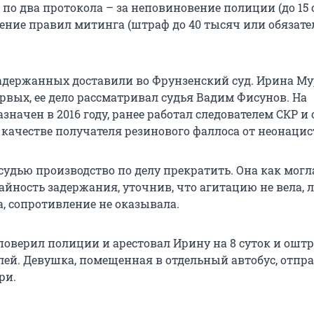
по два протокола – за неповиновение полиции (до 15 
шение правил митинга (штраф до 40 тысяч или обязат
адержанных доставили во Фрунзенский суд. Ирина М
рвых, ее дело рассматривал судья Вадим Фисунов. На
значен в 2016 году, ранее работал следователем СКР и 
 качестве получателя резинового фаллоса от неонацис
судью производство по делу прекратить. Она как могл
айность задержания, уточнив, что агитацию не вела, 
, сопротивление не оказывала.
поверил полиции и арестовал Ирину на 8 суток и ошт
блей. Девушка, помещенная в отдельный автобус, отпр
ри.