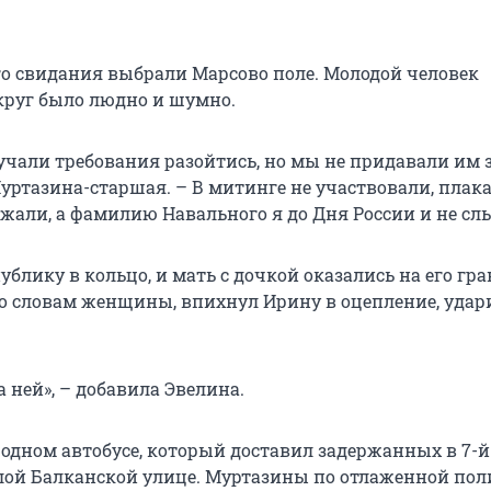
о свидания выбрали Марсово поле. Молодой человек
круг было людно и шумно.
учали требования разойтись, но мы не придавали им 
уртазина-старшая. – В митинге не участвовали, пла
ржали, а фамилию Навального я до Дня России и не сл
лику в кольцо, и мать с дочкой оказались на его гра
о словам женщины, впихнул Ирину в оцепление, удар
за ней», – добавила Эвелина.
 одном автобусе, который доставил задержанных в 7-й
ой Балканской улице. Муртазины по отлаженной по