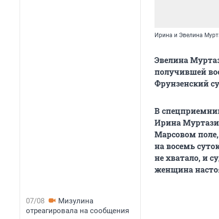
Ирина и Эвелина Мурт
Эвелина Муртаз
получившей вос
Фрунзенский су
В спецприемник
Ирина Муртазин
Марсовом поле,
на восемь суто
не хватало, и с
женщина настоя
07/08
Мизулина
отреагировала на сообщения