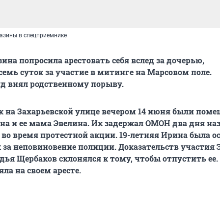
азины в спецприемнике
ина попросила арестовать себя вслед за дочерью,
емь суток за участие в митинге на Марсовом поле.
д внял родственному порыву.
 на Захарьевской улице вечером 14 июня были пом
а и ее мама Эвелина. Их задержал ОМОН два дня наз
 во время протестной акции. 19-летняя Ирина была 
к за неповиновение полиции. Доказательств участия
удья Щербаков склонялся к тому, чтобы отпустить ее.
ла на своем аресте.