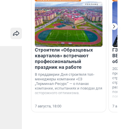
Строители «Образцовых
ГЭС, м
кварталов» встречают
ВВП: в
профессиональный
об ист
праздник на работе
2026-й —
професси
В преддверии Дня строителя топ-
строителе
менеджеры компании «СЗ
строителя
„Терминал-Ресурс“ — о планах
раз. В ГК
компании, испытаниях и поводах для
появился
осторожного оптимизма.
поменяла
7 августа, 18:00
7 августа,