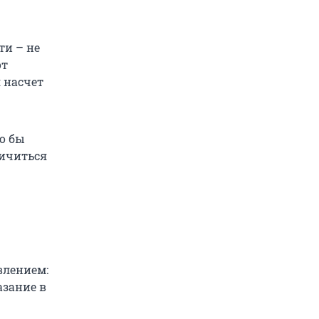
ти – не
от
 насчет
о бы
ничиться
влением:
азание в