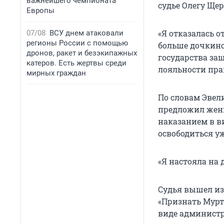
важнейшего чемпионата
судье Олегу Щер
Европы
«Я отказалась о
07/08
ВСУ днем атаковали
регионы России с помощью
больше дочкино
дронов, ракет и безэкипажных
государства за
катеров. Есть жертвы среди
лояльности прав
мирных граждан
По словам Эвели
предложил женщ
наказанием в ви
освободиться уж
«Я настояла на 
Судья вышел из
«Признать Мурт
виде администра