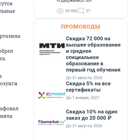
«Одержимость»
суток
ельные
59 983
27
ПРОМОКОДЫ
уртазина
Скидка 72 000 на
высшее образование
обрел
и среднее
специальное
та.
образование в
первый год обучения
а
До 31 августа, 2026
лозунги
Скидка 5% на все
сертификаты
До 1 января, 2027
рафовал
Скидка 10% на один
авила
заказ до 20 000 ₽
До 31 августа, 2026