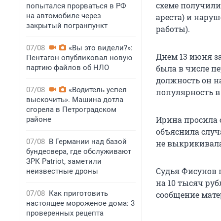
схеме получили 
попытался прорваться в РФ
на автомобиле через
ареста) и нару
закрытый погранпункт
работы).
07/08
«Вы это видели?»:
Днем 13 июня з
Пентагон опубликовал новую
партию файлов об НЛО
была в числе пе
должность он на
07/08
«Водитель успел
популярность в
выскочить». Машина дотла
сгорела в Петроградском
Ирина просила 
районе
объяснила случ
07/08
В Германии над базой
не выкрикивала
бундесвера, где обслуживают
ЗРК Patriot, заметили
Судья Фисунов 
неизвестные дроны
на 10 тысяч ру
07/08
Как приготовить
сообщение мате
настоящее мороженое дома: 3
проверенных рецепта