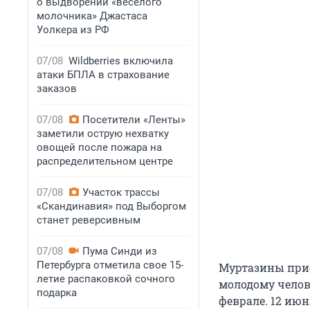
о выдворении «веселого
молочника» Джастаса
Уолкера из РФ
07/08
Wildberries включила
атаки БПЛА в страхование
заказов
07/08
Посетители «Ленты»
заметили острую нехватку
овощей после пожара на
распределительном центре
07/08
Участок трассы
«Скандинавия» под Выборгом
станет реверсивным
07/08
Пума Синди из
Петербурга отметила свое 15-
Муртазины прие
летие распаковкой сочного
молодому челове
подарка
феврале. 12 ию