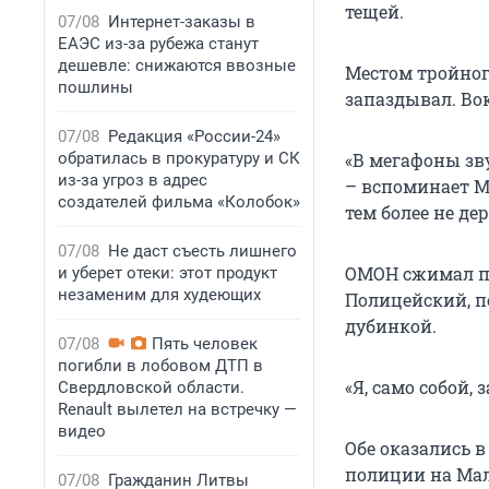
тещей.
07/08
Интернет-заказы в
ЕАЭС из-за рубежа станут
дешевле: снижаются ввозные
Местом тройног
пошлины
запаздывал. Во
07/08
Редакция «России-24»
обратилась в прокуратуру и СК
«В мегафоны зв
из-за угроз в адрес
– вспоминает М
создателей фильма «Колобок»
тем более не де
07/08
Не даст съесть лишнего
ОМОН сжимал пуб
и уберет отеки: этот продукт
незаменим для худеющих
Полицейский, п
дубинкой.
07/08
Пять человек
погибли в лобовом ДТП в
«Я, само собой, 
Свердловской области.
Renault вылетел на встречку —
видео
Обе оказались в
полиции на Мал
07/08
Гражданин Литвы