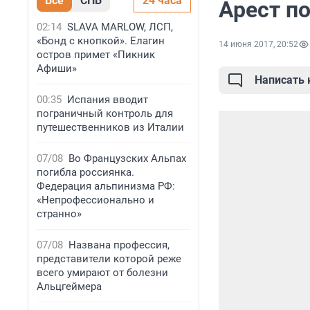
Все
СПБ
24 часа
Арест п
02:14
SLAVA MARLOW, ЛСП,
«Бонд с кнопкой». Елагин
14 июня 2017, 20:52
остров примет «Пикник
Афиши»
Написать
00:35
Испания вводит
пограничный контроль для
путешественников из Италии
07/08
Во Французских Альпах
погибла россиянка.
Федерация альпинизма РФ:
«Непрофессионально и
странно»
07/08
Названа профессия,
представители которой реже
всего умирают от болезни
Альцгеймера