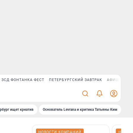
ЗСД ФОНТАНКА ФЕСТ
ПЕТЕРБУРГСКИЙ ЗАВТРАК
АФИША PLUS
рбург ищет креатив
Основатель Levrana и критика Татьяны Ким
Зач
НОВОСТИ КОМПАНИЙ
НОВОС