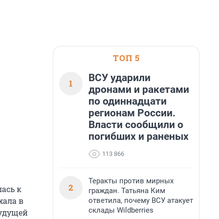
ТОП 5
ВСУ ударили
1
дронами и ракетами
по одиннадцати
регионам России.
Власти сообщили о
погибших и раненых
113 866
Теракты против мирных
2
ась к
граждан. Татьяна Ким
хала в
ответила, почему ВСУ атакует
склады Wildberries
будущей