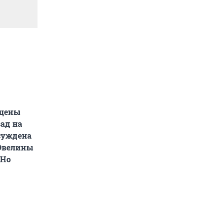
ещены
ад на
осуждена
 Эвелины
 Но