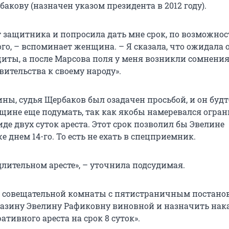
бакову (назначен указом президента в 2012 году).
т защитника и попросила дать мне срок, по возможнос
го, – вспоминает женщина. – Я сказала, что ожидала 
щиты, а после Марсова поля у меня возникли сомнения
ительства к своему народу».
ны, судья Щербаков был озадачен просьбой, и он будт
ине еще подумать, так как якобы намеревался огра
де двух суток ареста. Этот срок позволил бы Эвелине
е днем 14-го. То есть не ехать в спецприемник.
длительном аресте», – уточнила подсудимая.
 совещательной комнаты с пятистраничным постано
азину Эвелину Рафиковну виновной и назначить нак
тивного ареста на срок 8 суток».