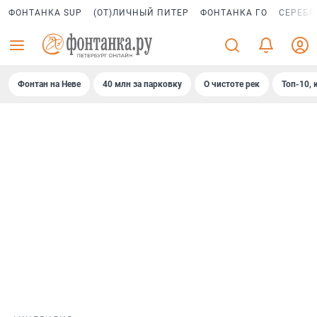
ФОНТАНКА SUP
(ОТ)ЛИЧНЫЙ ПИТЕР
ФОНТАНКА ГО
СЕРЕБР
Фонтан на Неве
40 млн за парковку
О чистоте рек
Топ-10, 