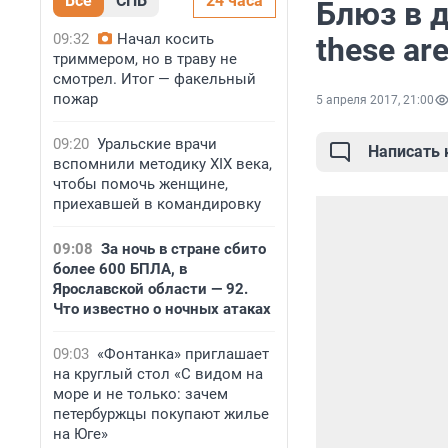
Все
СПБ
24 часа
Блюз в д
09:32
Начал косить
these are
триммером, но в траву не
смотрел. Итог — факельный
пожар
5 апреля 2017, 21:00
09:20
Уральские врачи
Написать
вспомнили методику XIX века,
чтобы помочь женщине,
приехавшей в командировку
09:08
За ночь в стране сбито
более 600 БПЛА, в
Ярославской области — 92.
Что известно о ночных атаках
09:03
«Фонтанка» приглашает
на круглый стол «С видом на
море и не только: зачем
петербуржцы покупают жилье
на Юге»