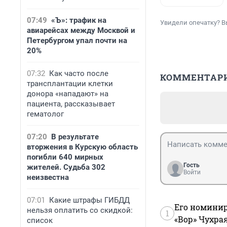
07:49
«Ъ»: трафик на
Увидели опечатку? В
авиарейсах между Москвой и
Петербургом упал почти на
20%
07:32
Как часто после
КОММЕНТАР
трансплантации клетки
донора «нападают» на
пациента, рассказывает
гематолог
07:20
В результате
вторжения в Курскую область
погибли 640 мирных
Гость
жителей. Судьба 302
Войти
неизвестна
07:01
Какие штрафы ГИБДД
Его номинир
нельзя оплатить со скидкой:
1
«Вор» Чухра
список