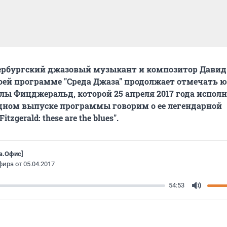
ербургский джазовый музыкант и композитор Давид
оей программе "Среда Джаза" продолжает отмечать 
лы Фицджеральд, которой 25 апреля 2017 года испол
редном выпуске программы говорим о ее легендарной
itzgerald: these are the blues".
а.Офис]
ира от 05.04.2017
54:53
Mute