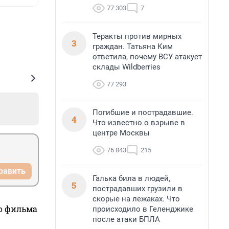
77 303
7
Теракты против мирных
3
граждан. Татьяна Ким
ответила, почему ВСУ атакует
склады Wildberries
77 293
Погибшие и пострадавшие.
4
Что известно о взрыве в
центре Москвы
76 843
215
равить
Галька била в людей,
5
пострадавших грузили в
скорые на лежаках. Что
го фильма
происходило в Геленджике
после атаки БПЛА