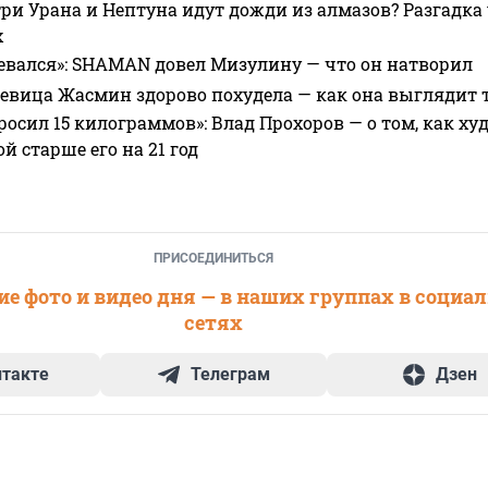
ри Урана и Нептуна идут дожди из алмазов? Разгадка
х
евался»: SHAMAN довел Мизулину — что он натворил
 певица Жасмин здорово похудела — как она выглядит 
росил 15 килограммов»: Влад Прохоров — о том, как худе
 старше его на 21 год
ПРИСОЕДИНИТЬСЯ
е фото и видео дня — в наших группах в социа
сетях
нтакте
Телеграм
Дзен