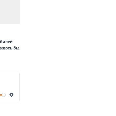
юбилей
нилось бы
Settings