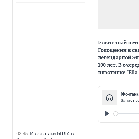
Известный пет
Голощекин в св
легендарной Эл
100 лет. В оче
пластинке "Ella F
[Фонтанк
Запись эф
Play
08:45
Из-за атаки БПЛА в