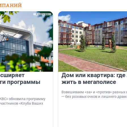
МПАНИЙ
асширяет
Дом или квартира: где
ти программы
жить в мегаполисе
Взвешиваем «за» и «против» разных 
— без розовых очков и лишнего драм
КВС» обновила программу
участников «Клуба Ваших