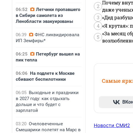
Почему внут
2
даже учены
06:52
Летчики пропавшего
в Сибири самолета из
3
«Дед разбуш
Ленобласти эвакуированы
4
«Я крутая»:
«За месяц сб
06:39
ФНС ликвидировала
5
возлюбленной
ИП Земфиры*
06:25
Петербург вышел на
пик тепла
06:06
На подлете к Москве
сбивают беспилотники
Самые ярки
06:05
Выходные и праздники
в 2027 году: как отдыхать
ВКо
дольше и что будет с
зарплатой
03:20
Очеловеченные
Новости СМИ2
Смешарики полетят на Марс в