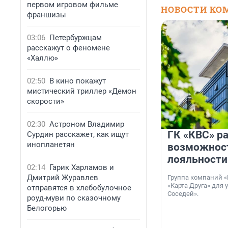
первом игровом фильме
НОВОСТИ КО
франшизы
03:06
Петербуржцам
расскажут о феномене
«Халлю»
02:50
В кино покажут
мистический триллер «Демон
скорости»
02:30
Астроном Владимир
ГК «КВС» р
Сурдин расскажет, как ищут
инопланетян
возможнос
лояльности
02:14
Гарик Харламов и
Дмитрий Журавлев
Группа компаний «
«Карта Друга» для 
отправятся в хлебобулочное
Соседей».
роуд-муви по сказочному
Белогорью