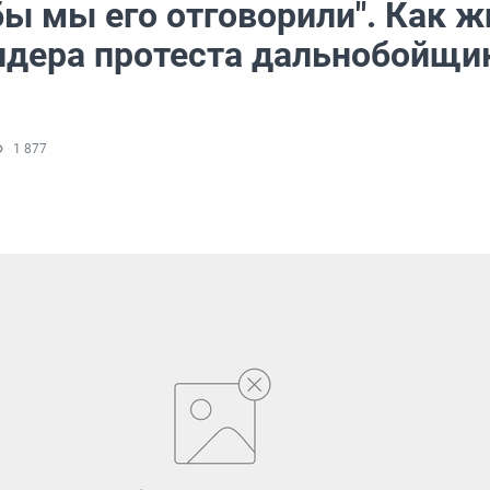
бы мы его отговорили". Как ж
идера протеста дальнобойщи
1 877