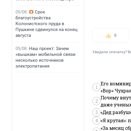
05/08
Срок
благоустройства
Колонистского пруда в
Пушкине сдвинулся на конец
августа
0
05/08
Наш проект: Зачем
Увидели опечатку? В
«вышкам» мобильной связи
несколько источников
электропитания
Его номинир
1
«Вор» Чухра
Почему внут
2
даже учены
3
«Дед разбуш
4
«Я крутая»:
«За месяц сб