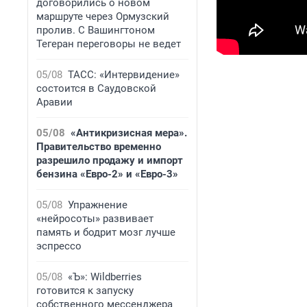
договорились о новом
маршруте через Ормузский
пролив. С Вашингтоном
Тегеран переговоры не ведет
05/08
ТАСС: «Интервидение»
состоится в Саудовской
Аравии
05/08
«Антикризисная мера».
Правительство временно
разрешило продажу и импорт
бензина «Евро-2» и «Евро-3»
05/08
Упражнение
«нейросоты» развивает
память и бодрит мозг лучше
эспрессо
05/08
«Ъ»: Wildberries
готовится к запуску
собственного мессенджера