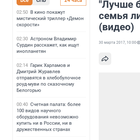
Все
СПБ
24 часа
"Лучше 
02:50
В кино покажут
семья л
мистический триллер «Демон
(видео)
скорости»
02:30
Астроном Владимир
30 марта 2017, 10:00
Сурдин расскажет, как ищут
инопланетян
02:14
Гарик Харламов и
Дмитрий Журавлев
отправятся в хлебобулочное
роуд-муви по сказочному
Белогорью
00:40
Счетная палата: более
100 видов научного
оборудования невозможно
купить ни в России, ни в
дружественных странах