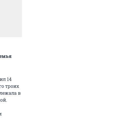
семья
ил 14
го троих
 лежала в
ой.
и