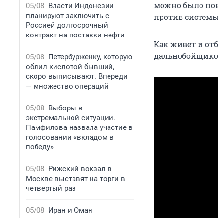
можно было пов
05/08
Власти Индонезии
планируют заключить с
против системы
Россией долгосрочный
контракт на поставки нефти
Как живет и от
дальнобойщиков
05/08
Петербурженку, которую
облил кислотой бывший,
скоро выписывают. Впереди
— множество операций
05/08
Выборы в
экстремальной ситуации.
Памфилова назвала участие в
голосовании «вкладом в
победу»
05/08
Рижский вокзал в
Москве выставят на торги в
четвертый раз
05/08
Иран и Оман