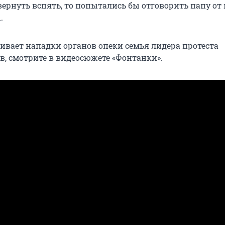
ернуть вспять, то попытались бы отговорить папу от 
.
бивает нападки органов опеки семья лидера протеста
, смотрите в видеосюжете «Фонтанки».