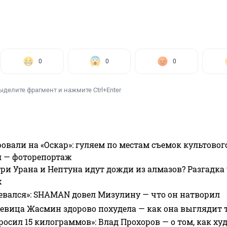
0
0
0
ыделите фрагмент и нажмите Ctrl+Enter
овали на «Оскар»: гуляем по местам съемок культово
я — фоторепортаж
ри Урана и Нептуна идут дожди из алмазов? Разгадка
х
евался»: SHAMAN довел Мизулину — что он натворил
 певица Жасмин здорово похудела — как она выглядит 
росил 15 килограммов»: Влад Прохоров — о том, как худе