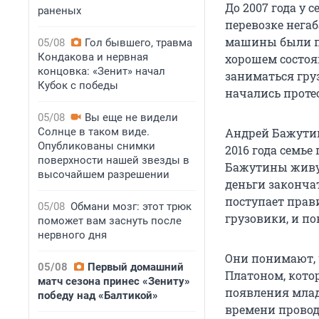
До 2007 года у 
раненых
перевозке нега
машины были пр
05/08
Гол бывшего, травма
Кондакова и нервная
хорошем состоя
концовка: «Зенит» начал
заниматься груз
Кубок с победы
начались проте
05/08
Вы еще не видели
Солнце в таком виде.
Андрей Бажутин
Опубликованы снимки
2016 года семье
поверхности нашей звезды в
Бажутины живут
высочайшем разрешении
деньги закончат
поступает прав
05/08
Обмани мозг: этот трюк
грузовики, и по
поможет вам заснуть после
нервного дня
Они понимают, ч
05/08
Первый домашний
Платоном, кото
матч сезона принес «Зениту»
появления млад
победу над «Балтикой»
времени проводи