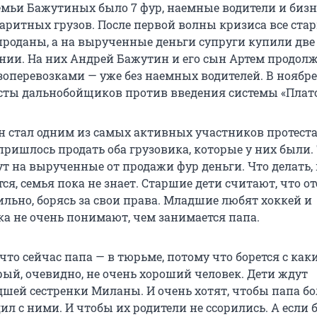
семьи Бажутиных было 7 фур, наемные водители и бизн
баритных грузов. После первой волны кризиса все ста
оданы, а на вырученные деньги супруги купили две
нии. На них Андрей Бажутин и его сын Артем продол
оперевозками — уже без наемных водителей. В ноябре 
сты дальнобойщиков против введения системы «Плато
 стал одним из самых активных участников протеста
 пришлось продать оба грузовика, которые у них были.
 на вырученные от продажи фур деньги. Что делать, 
ся, семья пока не знает. Старшие дети считают, что от
ильно, борясь за свои права. Младшие любят хоккей и
ка не очень понимают, чем занимается папа.
то сейчас папа — в тюрьме, потому что борется с как
рый, очевидно, не очень хороший человек. Дети ждут
шей сестренки Миланы. И очень хотят, чтобы папа б
л с ними. И чтобы их родители не ссорились. А если 