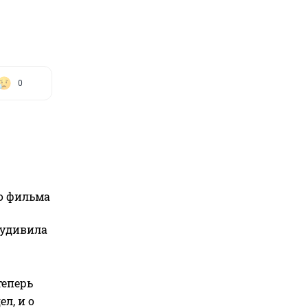
0
го фильма
 удивила
теперь
л, и о