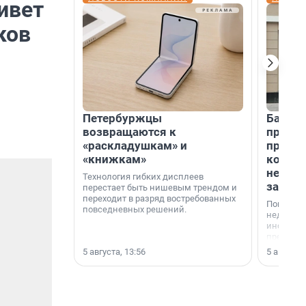
ивет
ков
Петербуржцы
Банк К
возвращаются к
програ
«раскладушкам» и
приоб
«книжкам»
комме
недви
Технология гибких дисплеев
застр
перестает быть нишевым трендом и
переходит в разряд востребованных
Покупка 
повседневных решений.
недвижи
инструме
предприн
офис, ск
5 августа, 13:56
5 августа,
или гото
успех сд
выбора о
финанси