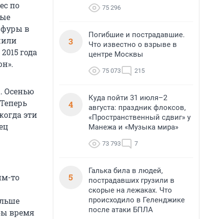
ес по
75 296
рые
 фуры в
Погибшие и пострадавшие.
жили
3
Что известно о взрыве в
2015 года
центре Москвы
н».
75 073
215
. Осенью
Куда пойти 31 июля–2
 Теперь
4
августа: праздник флоксов,
когда эти
«Пространственный сдвиг» у
ец
Манежа и «Музыка мира»
73 793
7
Галька била в людей,
5
им-то
пострадавших грузили в
скорые на лежаках. Что
происходило в Геленджике
ольше
после атаки БПЛА
бы время