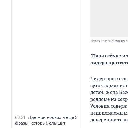
Источник: 
"Фонтанка.р
"Папа сейчас в 
лидера протест
Лидер протеста
суток админист
детей. Жена Ба
роддоме на сох
Условия содерж
неприемлемыми.
00:21
«Где мои носки» и еще 3
доверенность н
фразы, которые слышит