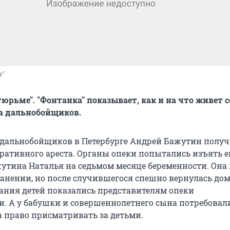
у"
тюрьме". "Фонтанка" показывает, как и на что живет 
а дальнобойщиков.
 дальнобойщиков в Петербурге Андрей Бажутин получ
ративного ареста. Органы опеки попытались изъять е
жутина Наталья на седьмом месяце беременности. Она
ранении, но после случившегося спешно вернулась дом
ания детей показались представителям опеки
 А у бабушки и совершеннолетнего сына потребовал
а право присматривать за детьми.