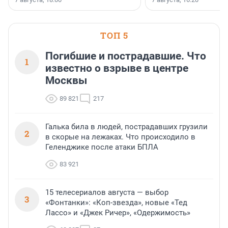
поменялась роль строит
ТОП 5
Погибшие и пострадавшие. Что
1
известно о взрыве в центре
Москвы
89 821
217
Галька била в людей, пострадавших грузили
2
в скорые на лежаках. Что происходило в
Геленджике после атаки БПЛА
83 921
15 телесериалов августа — выбор
3
«Фонтанки»: «Коп-звезда», новые «Тед
Лассо» и «Джек Ричер», «Одержимость»