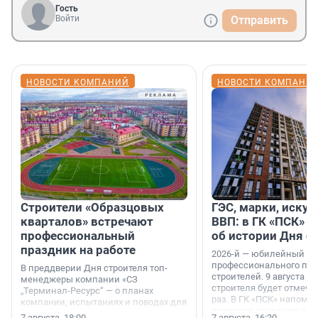
Гость
Войти
Отправить
НОВОСТИ КОМПАНИЙ
НОВОСТИ КОМПАНИ
Строители «Образцовых
ГЭС, марки, искус
кварталов» встречают
ВВП: в ГК «ПСК» р
профессиональный
об истории Дня с
праздник на работе
2026-й — юбилейный го
профессионального пр
В преддверии Дня строителя топ-
строителей. 9 августа 2
менеджеры компании «СЗ
строителя будет отмечат
„Терминал-Ресурс“ — о планах
раз. В ГК «ПСК» напомни
компании, испытаниях и поводах для
появился праздник и к
осторожного оптимизма.
7 августа, 18:00
7 августа, 16:20