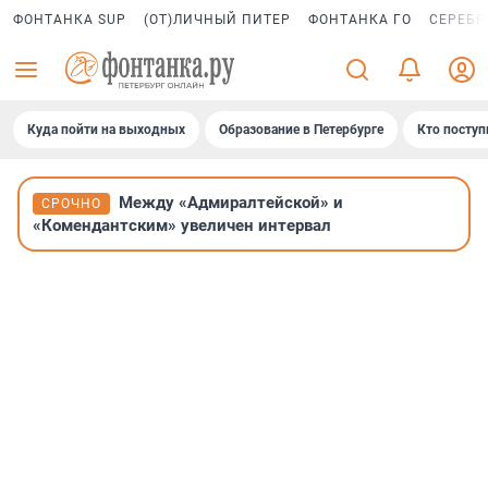
ФОНТАНКА SUP
(ОТ)ЛИЧНЫЙ ПИТЕР
ФОНТАНКА ГО
СЕРЕБР
Куда пойти на выходных
Образование в Петербурге
Кто поступ
Между «Адмиралтейской» и
СРОЧНО
«Комендантским» увеличен интервал