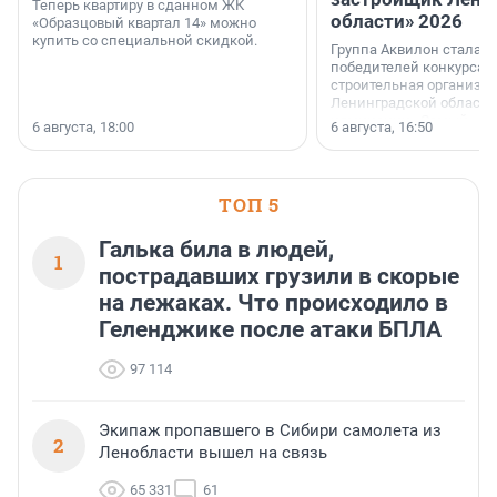
Теперь квартиру в сданном ЖК
области» 2026
«Образцовый квартал 14» можно
купить со специальной скидкой.
Группа Аквилон стала 
победителей конкурса 
строительная организа
Ленинградской области 
номинации «Самый
6 августа, 18:00
6 августа, 16:50
клиентоориентированн
застройщик Ленинград
области».
ТОП 5
Галька била в людей,
1
пострадавших грузили в скорые
на лежаках. Что происходило в
Геленджике после атаки БПЛА
97 114
Экипаж пропавшего в Сибири самолета из
2
Ленобласти вышел на связь
65 331
61