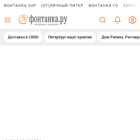
ФОНТАНКА SUP
(ОТ)ЛИЧНЫЙ ПИТЕР
ФОНТАНКА ГО
СЕРЕБР
Доставка в СИЗО
Петербург ищет креатив
Дом Репина. Реставр