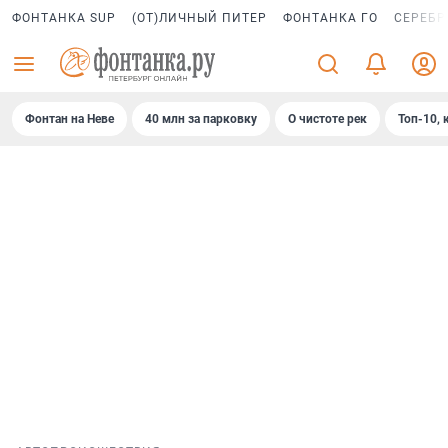
ФОНТАНКА SUP
(ОТ)ЛИЧНЫЙ ПИТЕР
ФОНТАНКА ГО
СЕРЕБР
Фонтан на Неве
40 млн за парковку
О чистоте рек
Топ-10, 