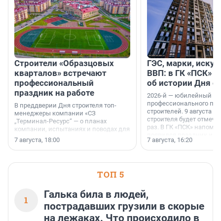
Строители «Образцовых
ГЭС, марки, искус
кварталов» встречают
ВВП: в ГК «ПСК» р
профессиональный
об истории Дня с
праздник на работе
2026-й — юбилейный го
профессионального пр
В преддверии Дня строителя топ-
строителей. 9 августа 2
менеджеры компании «СЗ
строителя будет отмечат
„Терминал-Ресурс“ — о планах
раз. В ГК «ПСК» напомни
компании, испытаниях и поводах для
появился праздник и к
осторожного оптимизма.
7 августа, 18:00
7 августа, 16:20
поменялась роль строит
ТОП 5
Галька била в людей,
1
пострадавших грузили в скорые
на лежаках. Что происходило в