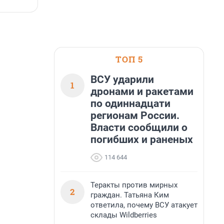
7 августа, 14:59
7
ТОП 5
ВСУ ударили
1
дронами и ракетами
по одиннадцати
регионам России.
Власти сообщили о
погибших и раненых
114 644
Теракты против мирных
2
граждан. Татьяна Ким
ответила, почему ВСУ атакует
склады Wildberries