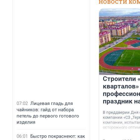
НОВОСТИ КО
Строители 
кварталов»
профессио
праздник н
07:02
Лицевая гладь для
чайников: гайд от набора
В преддверии Дня
петель до первого готового
компании «СЗ „Тер
изделия
компании, испытан
осторожного опти
06:01
Быстро покраснеют: как