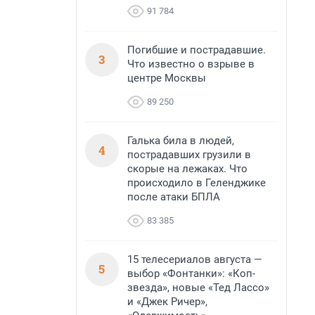
91 784
Погибшие и пострадавшие.
3
Что известно о взрыве в
центре Москвы
89 250
Галька била в людей,
4
пострадавших грузили в
скорые на лежаках. Что
происходило в Геленджике
после атаки БПЛА
83 385
15 телесериалов августа —
5
выбор «Фонтанки»: «Коп-
звезда», новые «Тед Лассо»
и «Джек Ричер»,