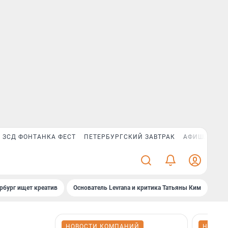
ЗСД ФОНТАНКА ФЕСТ
ПЕТЕРБУРГСКИЙ ЗАВТРАК
АФИША PLUS
рбург ищет креатив
Основатель Levrana и критика Татьяны Ким
Зач
НОВОСТИ КОМПАНИЙ
НОВОС