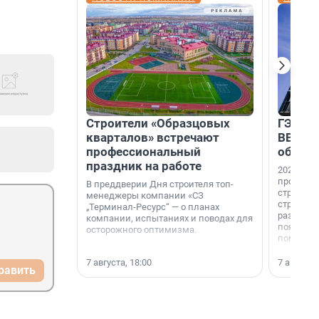
Строители «Образцовых
ГЭС, м
кварталов» встречают
ВВП: в
профессиональный
об ист
праздник на работе
2026-й —
професси
В преддверии Дня строителя топ-
строителе
менеджеры компании «СЗ
строителя
„Терминал-Ресурс“ — о планах
раз. В ГК
компании, испытаниях и поводах для
появился
осторожного оптимизма.
поменяла
7 августа, 18:00
7 августа,
равить