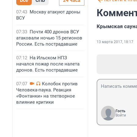
Все
СПБ
24 часа
ПЕРЕЙТИ К ПУ
Коммент
07:43
Москву атакуют дроны
ВСУ
Крымская сауна
07:33
Почти 400 дронов ВСУ
атаковали ночью 15 регионов
13 марта 2017, 18:17
России. Есть пострадавшие
07:12
На Ильском НПЗ
начался пожар после налета
дронов. Есть пострадавшие
07:07
Колобок против
Человека-паука. Реакция
«Фонтанки» на тлетворное
влияние критики
Гость
Войти