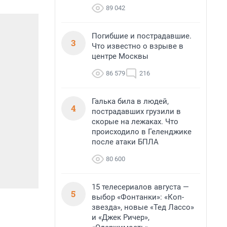
89 042
Погибшие и пострадавшие.
3
Что известно о взрыве в
центре Москвы
86 579
216
Галька била в людей,
4
пострадавших грузили в
скорые на лежаках. Что
происходило в Геленджике
после атаки БПЛА
80 600
15 телесериалов августа —
5
выбор «Фонтанки»: «Коп-
звезда», новые «Тед Лассо»
и «Джек Ричер»,