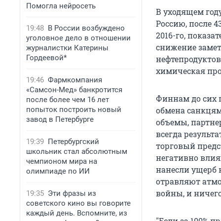
Помогла нейросеть
В уходящем год
Россию, после 4
19:48
В России возбуждено
2016-го, показат
уголовное дело в отношении
снижение замет
журналистки Катерины
Гордеевой*
нефтепродуктов 
химическая про
19:46
Фармкомпания
«Самсон-Мед» банкротится
Финнам до сих 
после более чем 16 лет
попыток построить новый
обмена санкцям
завод в Петербурге
объемы, партне
всегда результа
19:39
Петербургский
торговый предс
школьник стал абсолютным
негативно влия
чемпионом мира на
нанесли ущерб 
олимпиаде по ИИ
отравляют атмо
войны, и ничего
19:35
Эти фразы из
советского кино вы говорите
каждый день. Вспомните, из
"Если за 100% п