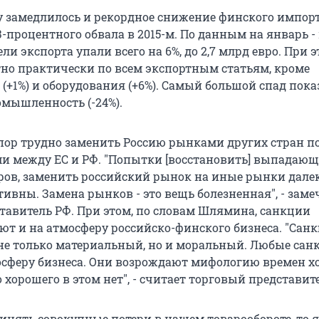
у замедлилось и рекордное снижение финского импорт
3-процентного обвала в 2015-м. По данным на январь -
ели экспорта упали всего на 6%, до 2,7 млрд евро. При 
но практически по всем экспортным статьям, кроме
(+1%) и оборудования (+6%). Самый большой спад пока
мышленность (-24%).
пор трудно заменить Россию рынками других стран п
и между ЕС и РФ. "Попытки [восстановить] выпадаю
ров, заменить российский рынок на иные рынки далек
тивны. Замена рынков - это вещь болезненная", - заме
тавитель РФ. При этом, по словам Шлямина, санкции
ют и на атмосферу российско-финского бизнеса. "Сан
не только материальный, но и моральный. Любые сан
сферу бизнеса. Они возрождают мифологию времен х
 хорошего в этом нет", - считает торговый представит
ринять совокупные потери в нашем товарообороте, то я