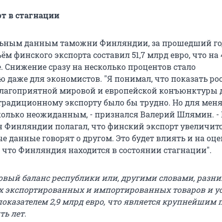
т в стагнации
льным данным таможни Финляндии, за прошедший го
м финского экспорта составил 51,7 млрд евро, что на 
. Снижение сразу на несколько процентов стало
 даже для экономистов. "Я понимал, что показать рос
благоприятной мировой и европейской конъюнктуры 
радиционному экспорту было бы трудно. Но для меня
сколько неожиданным, - признался Валерий Шлямин.
-
 Финляндии полагал, что финский экспорт увеличится
 данные говорят о другом. Это будет влиять и на оце
, что Финляндия находится в состоянии стагнации".
рговый баланс республики или, другими словами, разн
х экспортированных и импортированных товаров и усл
оказателем 2,9 млрд евро, что является крупнейшим
ть лет.