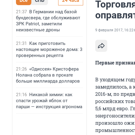
Все
СПБ
24 часа
Торговл
21:37
В Германии над базой
оправля
бундесвера, где обслуживают
ЗРК Patriot, заметили
неизвестные дроны
9 февраля 2017, 16:22
21:31
Как приготовить
настоящее мороженое дома: 3
проверенных рецепта
Первые призна
21:26
«Одиссея» Кристофера
Нолана собрала в прокате
В уходящем год
больше миллиарда долларов
замедлилось, а 
2016-м, по пре
21:16
Никакой химии: как
спасти урожай яблок от
российских тов
парши — инструкция агронома
5,6 млрд евро. 
энергоносители,
произошло ожив
промышленности