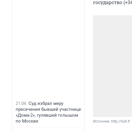
государство (+34
21:06
Суд избрал меру
пресечения бывшей участнице
«Дома-2», гулявшей голышом
по Москве
Источник: 
http://tulli.fi