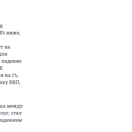
д
4% ниже,
т на
для
 падение
В
 на 1%,
нку ВВП,
ица между
уг, стал
 падением