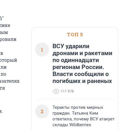
i"
лике
ным
ТОП 5
ировали
ВСУ ударили
н
1
дронами и ракетами
 в
по одиннадцати
который
регионам России.
или
Власти сообщили о
 по
погибших и раненых
азателях
тя
111 978
Теракты против мирных
2
и.
граждан. Татьяна Ким
ответила, почему ВСУ атакует
склады Wildberries