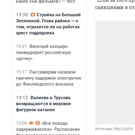
каких они фильмов? — тест
санкциями я отн
19:30
Стройка на Большой
Зелениной. Глава района — о
том, отразится ли на работах
арест подрядчика
19:21
Финский концерн
ликвидирует российскую
«дочку»
19:17
Пассажирам назвали
причину задержки электричек
до Финляндского вокзала
19:12
Валиева и Трусова
возвращаются в мировое
фигурное катание
19:04
«Все поезда
задерживаются». Расписание
Источник: 
http://tulli.fi