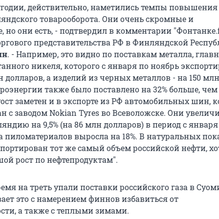
угодии, действительно, наметились темпы повышения
яндского товарооборота. Они очень скромные и
 но они есть, - подтвердил в комментарии "Фонтанке.f
оргового представительства РФ в Финляндской Респуб
ин
.
-
Например, это видно по поставкам металла, глав
танного никеля, которого с января по ноябрь экспорт
н долларов, а изделий из черных металлов - на 150 мл
троэнергии также было поставлено на 32% больше, чем
Рост заметен и в экспорте из РФ автомобильных шин, 
н с заводом Nokian Tyres во Всеволожске. Они увелич
ндию на 9,5% (на 86 млн долларов) в период с января
а пиломатериалов выросла на 18%. В натуральных пок
мпортирован тот же самый объем российской нефти, хо
шой рост по нефтепродуктам".
ремя на треть упали поставки российского газа в Суом
ет это с намерением финнов избавиться от
сти, а также с теплыми зимами.