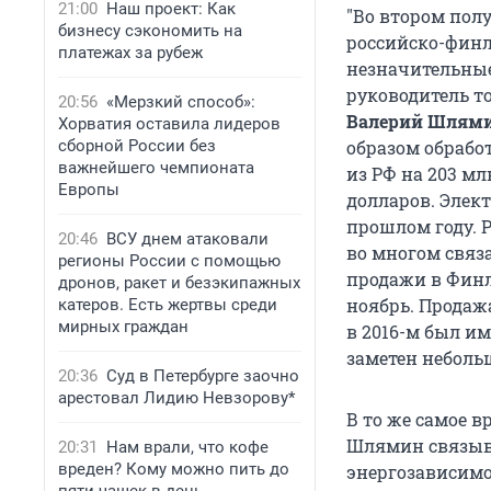
21:00
Наш проект: Как
"Во втором пол
бизнесу сэкономить на
российско-финл
платежах за рубеж
незначительные,
руководитель т
20:56
«Мерзкий способ»:
Валерий Шлям
Хорватия оставила лидеров
сборной России без
образом обрабо
важнейшего чемпионата
из РФ на 203 мл
Европы
долларов. Элек
прошлом году. 
20:46
ВСУ днем атаковали
во многом связа
регионы России с помощью
продажи в Финля
дронов, ракет и безэкипажных
ноябрь. Продаж
катеров. Есть жертвы среди
мирных граждан
в 2016-м был и
заметен неболь
20:36
Суд в Петербурге заочно
арестовал Лидию Невзорову*
В то же самое в
Шлямин связыва
20:31
Нам врали, что кофе
вреден? Кому можно пить до
энергозависимо