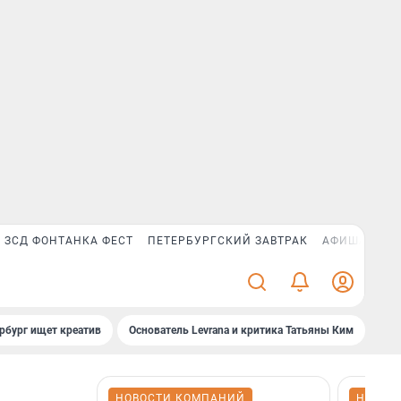
ЗСД ФОНТАНКА ФЕСТ
ПЕТЕРБУРГСКИЙ ЗАВТРАК
АФИША PLUS
рбург ищет креатив
Основатель Levrana и критика Татьяны Ким
Зач
НОВОСТИ КОМПАНИЙ
НОВОС