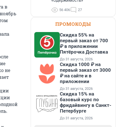
«Одержимость»
а в
56 406
27
 ноябрь
этом
ПРОМОКОДЫ
зала
Скидка 55% на
первый заказ от 700
₽ в приложении
Пятёрочка Доставка
осле
До 31 августа, 2026
щие
Скидка 1000 ₽ на
первый заказ от 3000
о не
₽ на сайте и в
чает
приложении
До 31 августа, 2026
кции
Скидка 15% на
кции
базовый курс по
олодной
фридайвингу в Санкт-
Петербурге
ель.
До 31 августа, 2026
 к