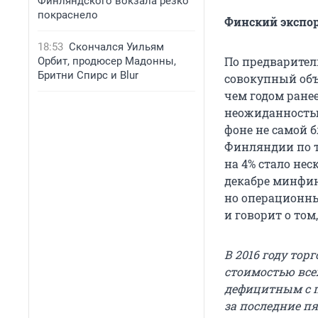
Финляндского вокзала резко
покраснело
Финский экспор
18:53
Скончался Уильям
По предварите
Орбит, продюсер Мадонны,
Бритни Спирс и Blur
совокупный объё
чем годом ранее
неожиданностью
фоне не самой 
Финляндии по т
на 4% стало не
декабре минфин
но операционные
и говорит о том
В 2016 году то
стоимостью все
дефицитным с п
за последние пя