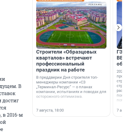
Строители «Образцовых
ГЭС, м
кварталов» встречают
ВВП: в
профессиональный
об ист
праздник на работе
2026-й —
професси
В преддверии Дня строителя топ-
ии
строителе
менеджеры компании «СЗ
удущем. В
строителя
„Терминал-Ресурс“ — о планах
раз. В ГК
компании, испытаниях и поводах для
ставок
появился
осторожного оптимизма.
м достиг
поменяла
тся
7 августа, 18:00
7 августа,
 в 2016-м
кой
ее