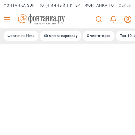
ФОНТАНКА SUP
(ОТ)ЛИЧНЫЙ ПИТЕР
ФОНТАНКА ГО
СЕРЕБР
Фонтан на Неве
40 млн за парковку
О чистоте рек
Топ-10, 