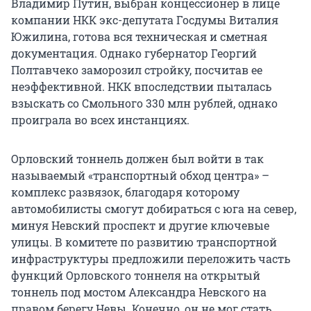
Владимир Путин, выбран концессионер в лице
компании НКК экс-депутата Госдумы Виталия
Южилина, готова вся техническая и сметная
документация. Однако губернатор Георгий
Полтавчеко заморозил стройку, посчитав ее
неэффективной. НКК впоследствии пыталась
взыскать со Смольного 330 млн рублей, однако
проиграла во всех инстанциях.
Орловский тоннель должен был войти в так
называемый «транспортный обход центра» –
комплекс развязок, благодаря которому
автомобилисты смогут добираться с юга на север,
минуя Невский проспект и другие ключевые
улицы. В комитете по развитию транспортной
инфраструктуры предложили переложить часть
функций Орловского тоннеля на открытый
тоннель под мостом Александра Невского на
правом берегу Невы. Конечно, он не мог стать