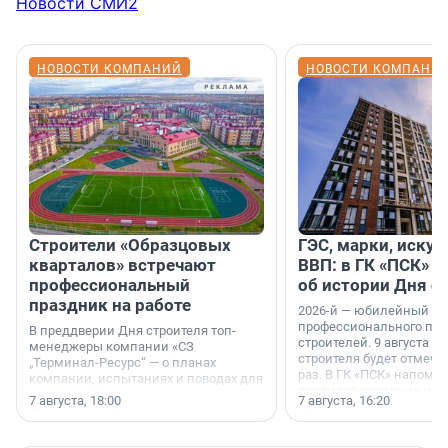
Новости СМИ2
НОВОСТИ КОМПАНИЙ
НОВОСТИ КОМПАНИ
Строители «Образцовых
ГЭС, марки, искус
кварталов» встречают
ВВП: в ГК «ПСК» р
профессиональный
об истории Дня с
праздник на работе
2026-й — юбилейный го
профессионального пр
В преддверии Дня строителя топ-
строителей. 9 августа 2
менеджеры компании «СЗ
строителя будет отмечат
„Терминал-Ресурс“ — о планах
раз. В ГК «ПСК» напомни
компании, испытаниях и поводах для
появился праздник и к
осторожного оптимизма.
7 августа, 18:00
7 августа, 16:20
поменялась роль строит