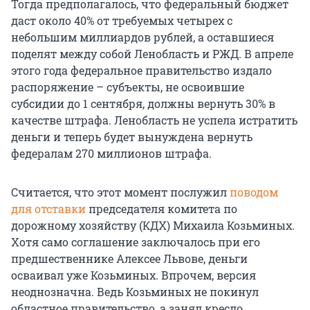
Тогда предполагалось, что федеральный бюджет
даст около 40% от требуемых четырех с
небольшим миллиардов рублей, а оставшиеся
поделят между собой Ленобласть и РЖД. В апреле
этого года федеральное правительство издало
распоряжение – субъекты, не освоившие
субсидии до 1 сентября, должны вернуть 30% в
качестве штрафа. Ленобласть не успела истратить
деньги и теперь будет вынуждена вернуть
федералам 270 миллионов штрафа.
Считается, что этот момент послужил
поводом
для отставки
председателя комитета по
дорожному хозяйству (КДХ) Михаила Козьминых.
Хотя само соглашение заключалось при его
предшественнике Алексее Львове, деньги
осваивал уже Козьминых. Впрочем, версия
неоднозначна. Ведь Козьминых не покинул
областное правительство, а занял кресло