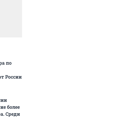
ра по
от России
сии
ие более
а. Среди