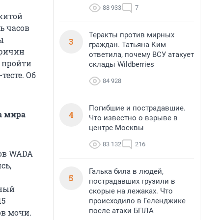
88 933
7
китой
ь часов
Теракты против мирных
ы
3
граждан. Татьяна Ким
причин
ответила, почему ВСУ атакует
о пройти
склады Wildberries
тесте. Об
84 928
Погибшие и пострадавшие.
4
а мира
Что известно о взрыве в
центре Москвы
83 132
216
ров WADA
сь,
Галька била в людей,
5
пострадавших грузили в
вный
скорые на лежаках. Что
15
происходило в Геленджике
после атаки БПЛА
в мочи.