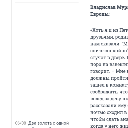
Владислав Мура
Европы:
«Хоть я и из Пе
друзьями, родны
нам сказали: "М
спите спокойно"
стучат в дверь.
пора на взвешив
говорит. – Мне
должны пройти 
зашел в комнату
соображать, что
вслед за девуш
рассказали ему 
ночью сходил в 
чтобы сдать ана
06/08
Два золота с одной
когда у него жи