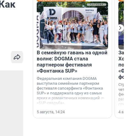
 Как
В семейную гавань на одной
Зажгли
волне: DOGMA стала
Холдин
партнером фестиваля
посети
«Фонтанка SUP»
«Фонта
фотоз
Федеральная компания DOGMA
выступила семейным партнером
Строител
фестиваля сапсерфинга «Фонтанка
четверты
SUP» и поддержала одну из самых
фестивал
ярких и романтичных номинаций —
раз комп
«SUP-свадьба».
привезти
и подари
5 августа, 14:24
4 августа,
посетите
необычно