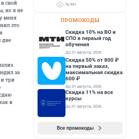
 в свой
76 991
, но я не
 у меня
ПРОМОКОДЫ
снил это
Скидка 10% на ВО и
я
СПО в первый год
 две
обучения
До 31 августа, 2026
Скидка 50% от 800 ₽
нализ.
на первый заказ,
ледил за
максимальная скидка
600 ₽
 и три
е
До 31 августа, 2026
Скидка 11% на все
 сдаю
курсы
как в
До 31 августа, 2026
Все промокоды