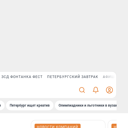
ЗСД ФОНТАНКА ФЕСТ
ПЕТЕРБУРГСКИЙ ЗАВТРАК
АФИША PLUS
и
Петербург ищет креатив
Олимпиадники и льготники в вузах СПб
НОВОСТИ КОМПАНИЙ
НОВОС