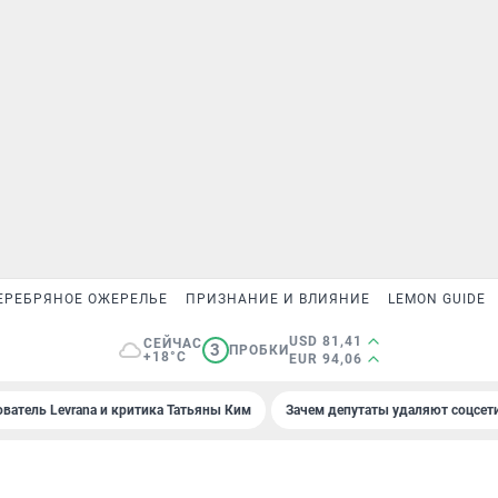
ЕРЕБРЯНОЕ ОЖЕРЕЛЬЕ
ПРИЗНАНИЕ И ВЛИЯНИЕ
LEMON GUIDE
USD 81,41
СЕЙЧАС
3
ПРОБКИ
+18°C
EUR 94,06
ователь Levrana и критика Татьяны Ким
Зачем депутаты удаляют соцсет