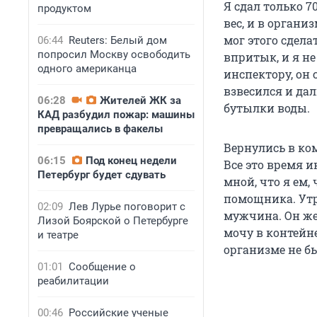
Я сдал только 7
продуктом
вес, и в орган
мог этого сдела
06:44
Reuters: Белый дом
попросил Москву освободить
впритык, и я не
одного американца
инспектору, он 
взвесился и да
06:28
Жителей ЖК за
бутылки воды.
КАД разбудил пожар: машины
превращались в факелы
Вернулись в ко
06:15
Под конец недели
Все это время и
Петербург будет сдувать
мной, что я ем
помощника. Утр
02:09
Лев Лурье поговорит с
мужчина. Он же 
Лизой Боярской о Петербурге
мочу в контейне
и театре
организме не б
01:01
Сообщение о
реабилитации
00:46
Российские ученые