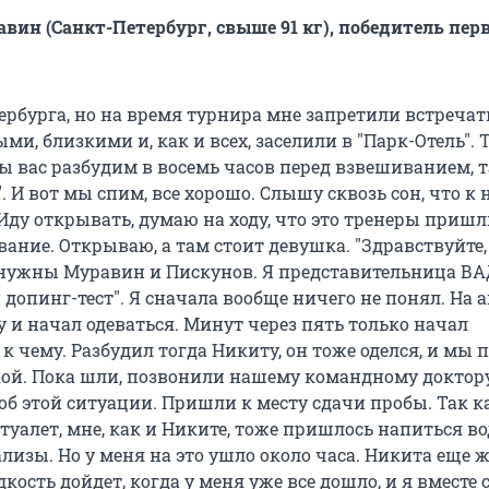
вин (Санкт-Петербург, свыше 91 кг), победитель пер
тербурга, но на время турнира мне запретили встречат
ми, близкими и, как и всех, заселили в "Парк-Отель".
ы вас разбудим в восемь часов перед взвешиванием, т
. И вот мы спим, все хорошо. Слышу сквозь сон, что к 
 Иду открывать, думаю на ходу, что это тренеры приш
ание. Открываю, а там стоит девушка. "Здравствуйте,
 нужны Муравин и Пискунов. Я представительница ВА
допинг-тест". Я сначала вообще ничего не понял. На 
 и начал одеваться. Минут через пять только начал
 к чему. Разбудил тогда Никиту, он тоже оделся, и мы
кой. Пока шли, позвонили нашему командному доктору
об этой ситуации. Пришли к месту сдачи пробы. Так к
туалет, мне, как и Никите, тоже пришлось напиться во
лизы. Но у меня на это ушло около часа. Никита еще ж
дкость дойдет, когда у меня уже все дошло, и я вместе 