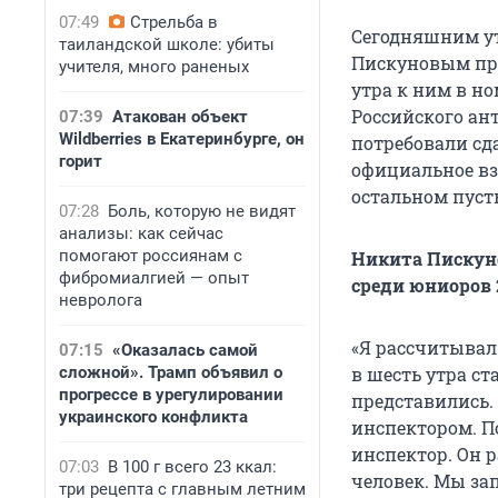
07:49
Стрельба в
Сегодняшним ут
таиландской школе: убиты
Пискуновым при
учителя, много раненых
утра к ним в н
Российского ан
07:39
Атакован объект
Wildberries в Екатеринбурге, он
потребовали сд
горит
официальное вз
остальном пуст
07:28
Боль, которую не видят
анализы: как сейчас
помогают россиянам с
Никита Пискуно
фибромиалгией — опыт
среди юниоров 2
невролога
«Я рассчитывал
07:15
«Оказалась самой
сложной». Трамп объявил о
в шесть утра с
прогрессе в урегулировании
представились.
украинского конфликта
инспектором. П
инспектор. Он 
07:03
В 100 г всего 23 ккал:
человек. Мы за
три рецепта с главным летним