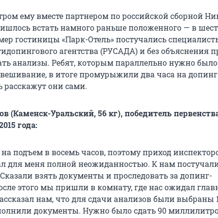
ром ему вместе партнером по российской сборной Ни
шлось встать намного раньше положенного — в шест
омер гостиницы «Парк-Отель» постучались специалист
тидопингового агентства (РУСАДА) и без объяснения 
ать анализы. Ребят, которым параллельно нужно был
вешивание, в итоге промурыжили два часа на допинг-
ь расскажут они сами.
в (Каменск-Уральский, 56 кг), победитель первенств
015 года:
 на подъем в восемь часов, поэтому приход инспекто
тал для меня полной неожиданностью. К нам постучали
 Сказали взять документы и проследовать за допинг-
осле этого мы пришли в комнату, где нас ожидал гла
рассказал нам, что для сдачи анализов были выбраны 
полнили документы. Нужно было сдать 90 миллилитро