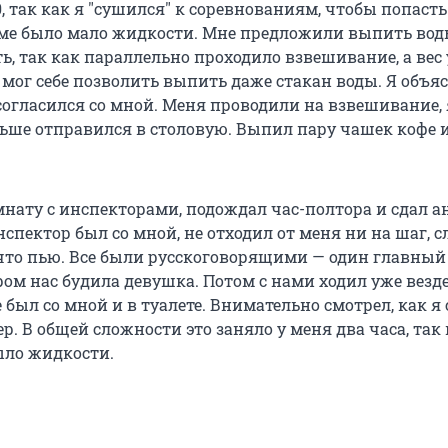
0, так как я "сушился" к соревнованиям, чтобы попасть
изме было мало жидкости. Мне предложили выпить воды
ть, так как параллельно проходило взвешивание, а вес
 мог себе позволить выпить даже стакан воды. Я объя
согласился со мной. Меня проводили на взвешивание, 
льше отправился в столовую. Выпил пару чашек кофе и
мнату с инспекторами, подождал час-полтора и сдал а
нспектор был со мной, не отходил от меня ни на шаг, с
, что пью. Все были русскоговорящими — один главный
ом нас будила девушка. Потом с нами ходил уже везд
был со мной и в туалете. Внимательно смотрел, как я
р. В общей сложности это заняло у меня два часа, так 
ыло жидкости.