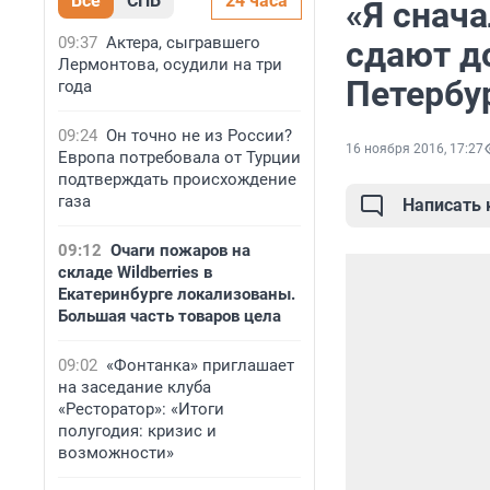
Все
СПБ
24 часа
«Я снача
09:37
Актера, сыгравшего
сдают до
Лермонтова, осудили на три
Петербу
года
09:24
Он точно не из России?
16 ноября 2016, 17:27
Европа потребовала от Турции
подтверждать происхождение
газа
Написать
09:12
Очаги пожаров на
складе Wildberries в
Екатеринбурге локализованы.
Большая часть товаров цела
09:02
«Фонтанка» приглашает
на заседание клуба
«Ресторатор»: «Итоги
полугодия: кризис и
возможности»