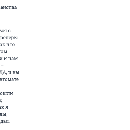
венства
ься с
 Тренеры
ак что
нам
ли и нам
 –
ДА, и вы
автомате
 пошли
,
ак я
ды,
дал,
с