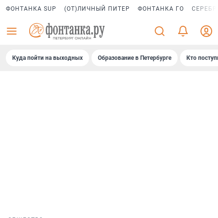
ФОНТАНКА SUP
(ОТ)ЛИЧНЫЙ ПИТЕР
ФОНТАНКА ГО
СЕРЕБР
Куда пойти на выходных
Образование в Петербурге
Кто поступ