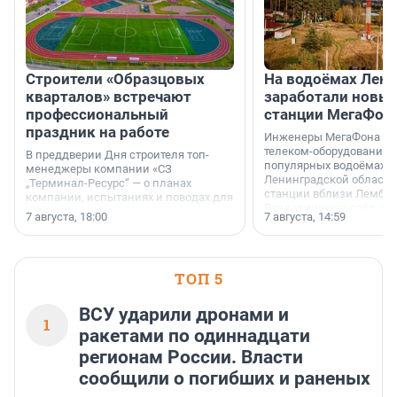
Строители «Образцовых
На водоёмах Лен
кварталов» встречают
заработали новы
профессиональный
станции МегаФон
праздник на работе
Инженеры МегаФона ус
телеком-оборудование 
В преддверии Дня строителя топ-
популярных водоёмах
менеджеры компании «СЗ
Ленинградской области
„Терминал-Ресурс“ — о планах
станции вблизи Лембол
компании, испытаниях и поводах для
Раздолинского озёр, а 
осторожного оптимизма.
7 августа, 18:00
7 августа, 14:59
недалеко от Большого Т
водопада.
ТОП 5
ВСУ ударили дронами и
1
ракетами по одиннадцати
регионам России. Власти
сообщили о погибших и раненых