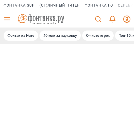
ФОНТАНКА SUP
(ОТ)ЛИЧНЫЙ ПИТЕР
ФОНТАНКА ГО
СЕРЕБР
Фонтан на Неве
40 млн за парковку
О чистоте рек
Топ-10, 