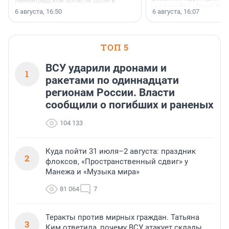
Ленинградской области 2026» в
микрорайон «Город Звёз
номинации «Самый
6 августа, 16:50
6 августа, 16:07
клиентоориентированный
застройщик Ленинградской
области».
ТОП 5
ВСУ ударили дронами и
1
ракетами по одиннадцати
регионам России. Власти
сообщили о погибших и раненых
104 133
Куда пойти 31 июля–2 августа: праздник
2
флоксов, «Пространственный сдвиг» у
Манежа и «Музыка мира»
81 064
7
Теракты против мирных граждан. Татьяна
3
Ким ответила, почему ВСУ атакует склады