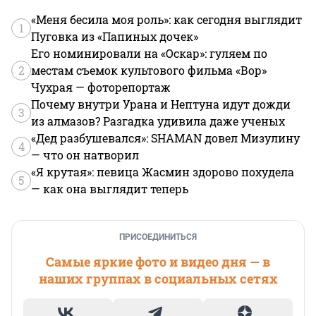
«Меня бесила моя роль»: как сегодня выглядит
1
Пуговка из «Папиных дочек»
Его номинировали на «Оскар»: гуляем по
2
местам съемок культового фильма «Вор»
Чухрая — фоторепортаж
Почему внутри Урана и Нептуна идут дожди
3
из алмазов? Разгадка удивила даже ученых
«Дед разбушевался»: SHAMAN довел Мизулину
4
— что он натворил
«Я крутая»: певица Жасмин здорово похудела
5
— как она выглядит теперь
ПРИСОЕДИНИТЬСЯ
Самые яркие фото и видео дня — в
наших группах в социальных сетях