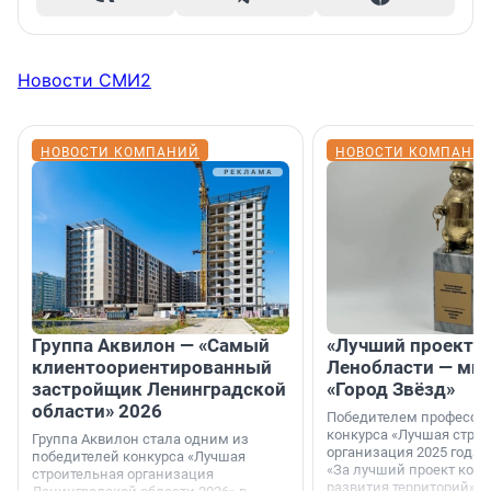
Новости СМИ2
НОВОСТИ КОМПАНИЙ
НОВОСТИ КОМПАНИ
Группа Аквилон — «Самый
«Лучший проект К
клиентоориентированный
Ленобласти — ми
застройщик Ленинградской
«Город Звёзд»
области» 2026
Победителем професси
конкурса «Лучшая стро
Группа Аквилон стала одним из
организация 2025 года»
победителей конкурса «Лучшая
«За лучший проект ком
строительная организация
развития территорий» с