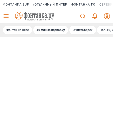
ФОНТАНКА SUP
(ОТ)ЛИЧНЫЙ ПИТЕР
ФОНТАНКА ГО
СЕРЕБР
Фонтан на Неве
40 млн за парковку
О чистоте рек
Топ-10, 