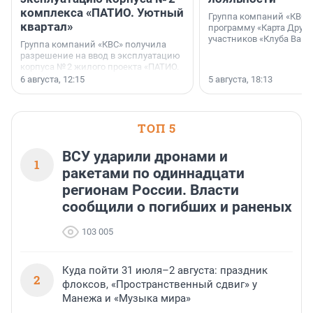
комплекса «ПАТИО. Уютный
Группа компаний «КВС»
квартал»
программу «Карта Друга
участников «Клуба Ваши
Группа компаний «КВС» получила
разрешение на ввод в эксплуатацию
корпуса № 2 жилого проекта «ПАТИО.
Уютный квартал», расположенного во
6 августа, 12:15
5 августа, 18:13
Всеволожском районе
Ленинградской области.
ТОП 5
ВСУ ударили дронами и
1
ракетами по одиннадцати
регионам России. Власти
сообщили о погибших и раненых
103 005
Куда пойти 31 июля–2 августа: праздник
2
флоксов, «Пространственный сдвиг» у
Манежа и «Музыка мира»