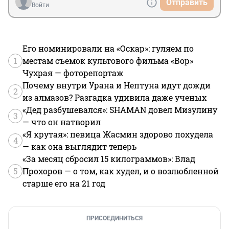
Отправить
Войти
Его номинировали на «Оскар»: гуляем по
1
местам съемок культового фильма «Вор»
Чухрая — фоторепортаж
Почему внутри Урана и Нептуна идут дожди
2
из алмазов? Разгадка удивила даже ученых
«Дед разбушевался»: SHAMAN довел Мизулину
3
— что он натворил
«Я крутая»: певица Жасмин здорово похудела
4
— как она выглядит теперь
«За месяц сбросил 15 килограммов»: Влад
5
Прохоров — о том, как худел, и о возлюбленной
старше его на 21 год
ПРИСОЕДИНИТЬСЯ