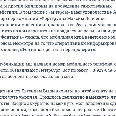
, и просил миллионы на проведение таинственных
йствий. В том числе с «актером» имел удовольствие б
артнер компании «ФортГрупп» Максим Левченко.
тановили мошенников, однако с возбуждением дела не
 никто из коммерсантов не поддался на розыгрыш и д
«Фонтанка» узнала, что мобильная игра ведется из ко
одом. Несмотря на то что оперативники информиров
 коллег, «Фонтанка» решила перепроверить.
убликации мы назвали номер мобильного телефона, 
сты обзванивают Петербург. Вот по нему – 8-929-049-5
гда абонент все же оказался в сети.
ставился Евгением Вышенковым, но, чтобы сразу не 
ссии чуть умолчал. Пришлось деликатно намекнуть, чт
готы. Заодно аккуратно намекнуть, мол, владельцы од
 шли звонки, тоже люди бывалые и непростые. Поэтом
шенникам без претензий. Все это была абсолютная пра