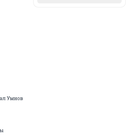
рал Умнов
Вы