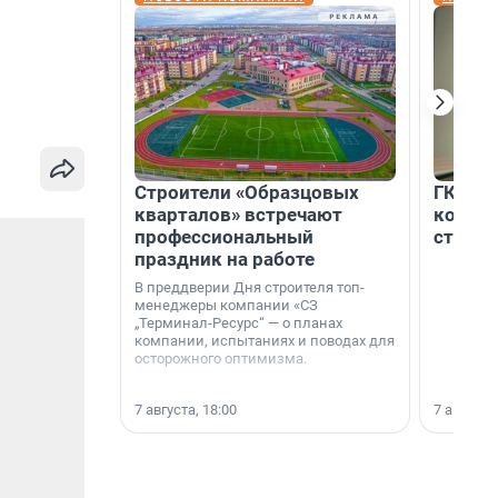
Строители «Образцовых
ГК «Ед
кварталов» встречают
коллег
профессиональный
строит
праздник на работе
В преддверии Дня строителя топ-
менеджеры компании «СЗ
„Терминал-Ресурс“ — о планах
компании, испытаниях и поводах для
осторожного оптимизма.
7 августа, 18:00
7 августа,