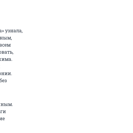
» узнала,
рным,
овсем
овать,
жима.
и
онии.
без
жным.
ьги
ие