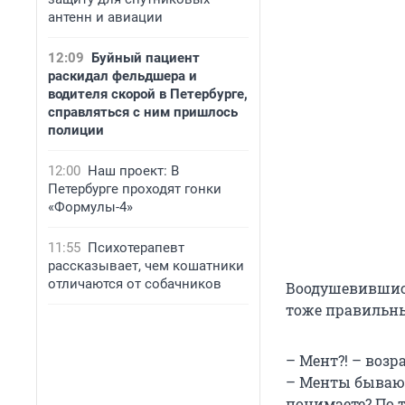
антенн и авиации
12:09
Буйный пациент
раскидал фельдшера и
водителя скорой в Петербурге,
справляться с ним пришлось
полиции
12:00
Наш проект: В
Петербурге проходят гонки
«Формулы-4»
11:55
Психотерапевт
рассказывает, чем кошатники
отличаются от собачников
Воодушевившись
тоже правильны
– Мент?! – возр
– Менты бывают
понимаете? По 