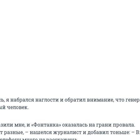
, я набрался наглости и обратил внимание, что гене
й человек.
азили мне, и «Фонтанка» оказалась на грани провала.
 разные, – нашелся журналист и добавил тоньше: – 
телефону много не расскажешь.