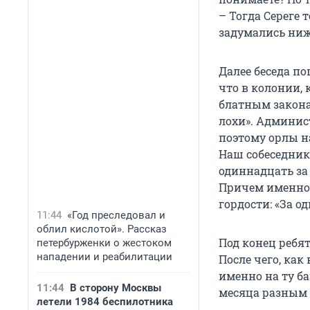
– Тогда Сереге 
задумались ниж
Далее беседа по
что в колонии, 
блатным закона
лохи». Админис
поэтому орлы н
Наш собеседник
одиннадцать за 
Причем именно 
гордости: «За о
11:44
«Год преследовал и
облил кислотой». Рассказ
Под конец ребя
петербурженки о жестоком
нападении и реабилитации
После чего, ка
именно на ту б
11:44
В сторону Москвы
месяца разным
летели 1984 беспилотника