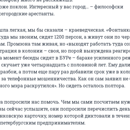
тоже поклон. Интересный у вас город… – философски
егородские арестанты.
шла легкая, мы бы сказали – краеведческая. «Фонтанка
куда мы звоним, сидят 1200 персон, а живут они по че
м. Промзона там живая, но «выходят работать туда с
трация в колонии – своя, но порой вынуждена реагир
а момент беседы сидят в БУРе – бараке усиленного ре
 скучает уже четырнадцать с половиной лет. Ему дал
разбои, а потом еще пару раз добавили срок уже в кол
за телефонные мошенничества. Как он сам заявил не 
дного мэра раскрутился». Но сидеть осталось полтора.
та попросили нас помочь. Чем мы сами посчитаем ну
к вы сейчас услышите, они попросили перечислить ден
анковскую карточку, номер которой диктовали в течен
 петербургским предпринимателям.