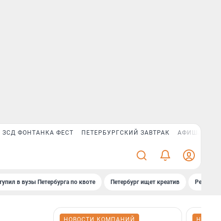
ЗСД ФОНТАНКА ФЕСТ
ПЕТЕРБУРГСКИЙ ЗАВТРАК
АФИША PLUS
тупил в вузы Петербурга по квоте
Петербург ищет креатив
Рейтинги
НОВОСТИ КОМПАНИЙ
НОВОС