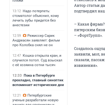
пляжи
Автор статьи д
подтвердил наш
13:12
Надо потерпеть:
стоматолог объяснил, кому
лечить зубы придется без
– Какая фирма?
анестезии
питерским бизн
– «ФортГрупп».
12:59
Режиссер Сарик
Андреасян заявляет: фильм
про Колобка снял не он
Создалось ощущ
заявили, мол, 
12:47
Кошка открыла кран, и
сказали, пассаж
случился потоп. Суд взыскал
с её хозяина сотни тысяч
извинения».
12:33
Пока в Петербурге
прохладно, главный синоптик
вспоминает исторические дни
12:21
Петербургские
ученые разработали новую
защиту для спутниковых