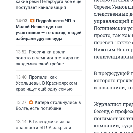
какие реки Петербурга всё ещё
Сереем Умновым
поступает канализация
следственных де
управляющий п
14:03
Подробности ЧП в
Малой Невке: один из
Полицейские ус
участников — теплоход, людей
просто, так как
забирали другие суда
перевел. Также 
Нижним Новгор
13:52
Россиянки взяли
пенитенциарных
золото в чемпионате мира по
академической гребле
В предыдущей п
13:40
Пропали, как
которого прохво
Усольцевы. В Красноярском
и позвонили, ко
крае ищут ещё одну семью
13:27
Катера столкнулись в
Журналист пред
Волге, есть погибшие
беседу, о профе
понимает их тя
13:14
В Геленджике из-за
компании, куда
опасности БПЛА закрыли
отнеслись к мо