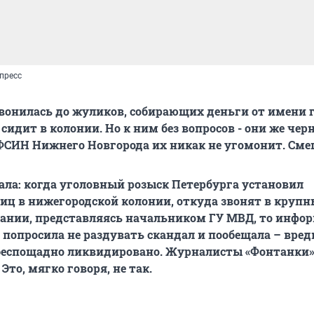
пресс
вонилась до жуликов, собирающих деньги от имени 
сидит в колонии. Но к ним без вопросов - они же чер
ФСИН Нижнего Новгорода их никак не угомонит. Сме
ала: когда уголовный розыск Петербурга установил
ц в нижегородской колонии, откуда звонят в крупн
пании, представляясь начальником ГУ МВД, то инфо
попросила не раздувать скандал и пообещала – вред
 беспощадно ликвидировано. Журналисты «Фонтанки
Это, мягко говоря, не так.