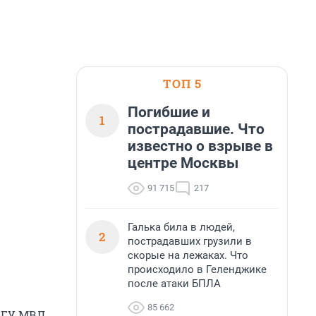
ТОП 5
Погибшие и
1
пострадавшие. Что
известно о взрыве в
центре Москвы
91 715
217
Галька била в людей,
2
пострадавших грузили в
скорые на лежаках. Что
происходило в Геленджике
после атаки БПЛА
85 662
м ГУ МВД