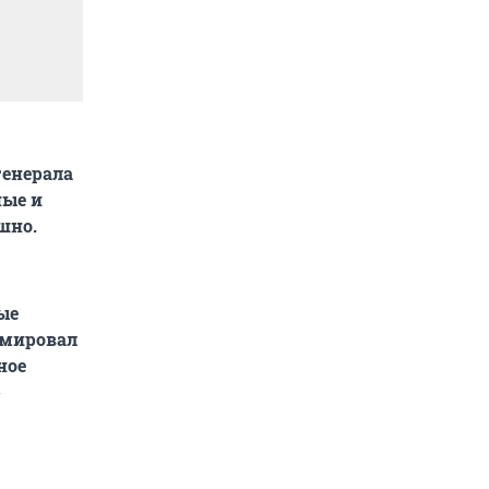
генерала
ные и
шно.
ые
рмировал
ное
»