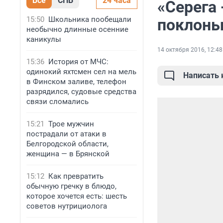
Все
СПБ
24 часа
«Серега 
15:50
Школьника пообещали
поклоны»
необычно длинные осенние
каникулы
14 октября 2016, 12:48
15:36
История от МЧС:
одинокий яхтсмен сел на мель
Написать
в Финском заливе, телефон
разрядился, судовые средства
связи сломались
15:21
Трое мужчин
пострадали от атаки в
Белгородской области,
женщина — в Брянской
15:12
Как превратить
обычную гречку в блюдо,
которое хочется есть: шесть
советов нутрициолога