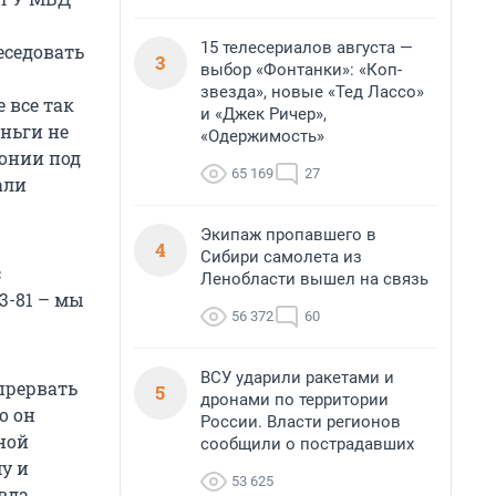
15 телесериалов августа —
еседовать
3
выбор «Фонтанки»: «Коп-
звезда», новые «Тед Лассо»
 все так
и «Джек Ричер»,
еньги не
«Одержимость»
лонии под
65 169
27
али
Экипаж пропавшего в
4
Сибири самолета из
с
Ленобласти вышел на связь
3-81 – мы
56 372
60
ВСУ ударили ракетами и
прервать
5
дронами по территории
о он
России. Власти регионов
ной
сообщили о пострадавших
у и
53 625
вда.