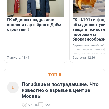
ГК «Едино» поздравляет
ГК «А101» и фонд
коллег и партнёров с Днём
объединяют усил
строителя!
защиты животных
программы
биоразнообразия
Группа компаний «А101»
Благотворительный фо
бездомным животным 
заключили соглашение
7 августа, 13:41
6 августа, 12:26
стратегическом сотрудн
ТОП 5
Погибшие и пострадавшие. Что
1
известно о взрыве в центре
Москвы
97 216
220