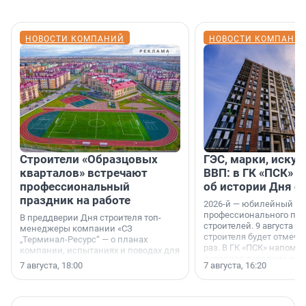
НОВОСТИ КОМПАНИЙ
НОВОСТИ КОМПАНИ
Строители «Образцовых
ГЭС, марки, искус
кварталов» встречают
ВВП: в ГК «ПСК» р
профессиональный
об истории Дня с
праздник на работе
2026-й — юбилейный го
профессионального пр
В преддверии Дня строителя топ-
строителей. 9 августа 2
менеджеры компании «СЗ
строителя будет отмечат
„Терминал-Ресурс“ — о планах
раз. В ГК «ПСК» напомни
компании, испытаниях и поводах для
появился праздник и к
осторожного оптимизма.
7 августа, 18:00
7 августа, 16:20
поменялась роль строит