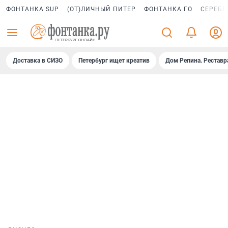
ФОНТАНКА SUP
(ОТ)ЛИЧНЫЙ ПИТЕР
ФОНТАНКА ГО
СЕРЕБР
Доставка в СИЗО
Петербург ищет креатив
Дом Репина. Реставр