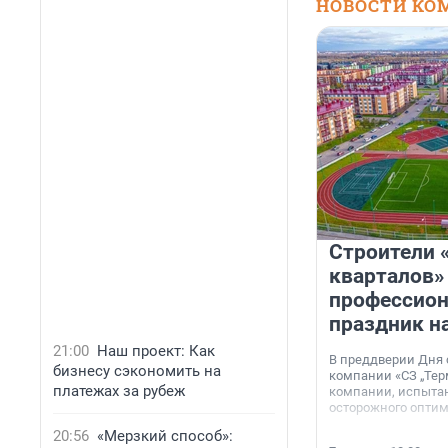
НОВОСТИ КО
Строители 
кварталов»
профессио
праздник н
21:00
Наш проект: Как
В преддверии Дня
бизнесу сэкономить на
компании «СЗ „Тер
платежах за рубеж
компании, испытан
осторожного опти
20:56
«Мерзкий способ»: