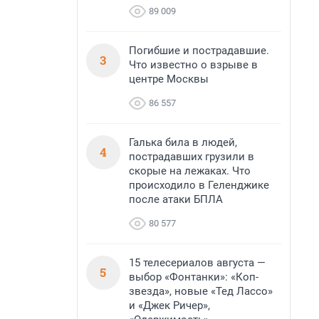
89 009
Погибшие и пострадавшие.
3
Что известно о взрыве в
центре Москвы
86 557
Галька била в людей,
4
пострадавших грузили в
скорые на лежаках. Что
происходило в Геленджике
после атаки БПЛА
80 577
15 телесериалов августа —
5
выбор «Фонтанки»: «Коп-
звезда», новые «Тед Лассо»
и «Джек Ричер»,