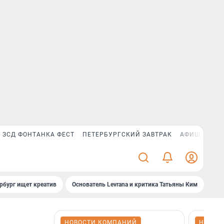
ЗСД ФОНТАНКА ФЕСТ
ПЕТЕРБУРГСКИЙ ЗАВТРАК
АФИША PLUS
рбург ищет креатив
Основатель Levrana и критика Татьяны Ким
Зач
НОВОСТИ КОМПАНИЙ
НОВОС