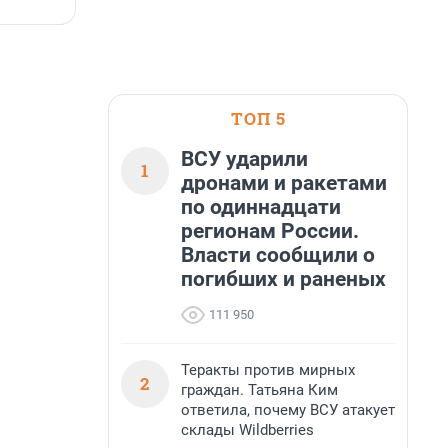
7 августа, 14:59
7
ТОП 5
ВСУ ударили
1
дронами и ракетами
по одиннадцати
регионам России.
Власти сообщили о
погибших и раненых
111 950
Теракты против мирных
2
граждан. Татьяна Ким
ответила, почему ВСУ атакует
склады Wildberries