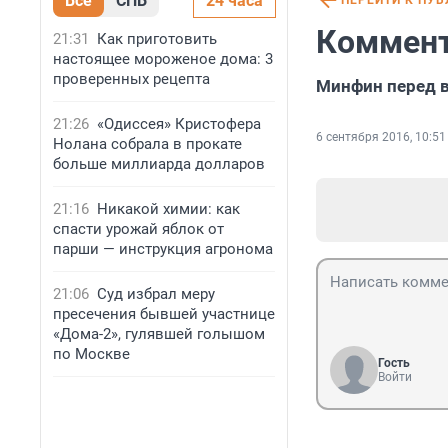
Все
СПБ
24 часа
ПЕРЕЙТИ К ПУ
Коммент
21:31
Как приготовить
настоящее мороженое дома: 3
проверенных рецепта
Минфин перед 
21:26
«Одиссея» Кристофера
6 сентября 2016, 10:51
Нолана собрала в прокате
больше миллиарда долларов
21:16
Никакой химии: как
спасти урожай яблок от
парши — инструкция агронома
21:06
Суд избрал меру
пресечения бывшей участнице
«Дома-2», гулявшей голышом
по Москве
Гость
Войти