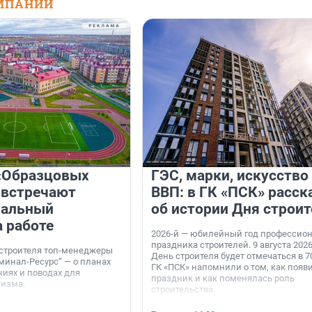
МПАНИЙ
«Образцовых
ГЭС, марки, искусство
 встречают
ВВП: в ГК «ПСК» расск
нальный
об истории Дня строит
а работе
2026-й — юбилейный год профессио
праздника строителей. 9 августа 2026
 строителя топ-менеджеры
День строителя будет отмечаться в 70
минал-Ресурс“ — о планах
ГК «ПСК» напомнили о том, как появ
иях и поводах для
праздник и как поменялась роль
мизма.
строительства.