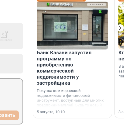
Банк Казани запустил
Кто по
программу по
пенсии
приобретению
В август
коммерческой
автомати
недвижимости у
пенсии.
застройщика
Покупка коммерческой
недвижимости финансовый
инструмент, доступный для многих
предпринимателей. Будь то новый
офис, склад, торговое помещение
5 августа, 10:10
3 августа,
равить
или готовый арендный бизнес —
успех сделки зависит от правильного
выбора объекта и грамотного
финансирования.