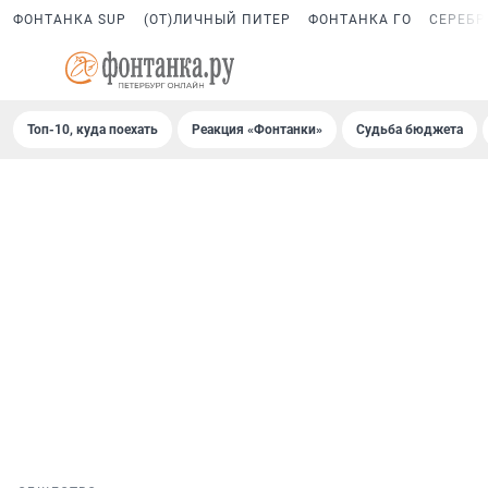
ФОНТАНКА SUP
(ОТ)ЛИЧНЫЙ ПИТЕР
ФОНТАНКА ГО
СЕРЕБР
Топ-10, куда поехать
Реакция «Фонтанки»
Судьба бюджета