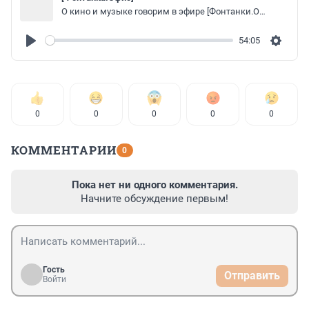
О кино и музыке говорим в эфире [Фонтанки.Офис] c участниками группы "Шкловский", режиссером Михаилом Местецким и продюсером Сергеем Корнихиным
54:05
Play
Settin
0
0
0
0
0
КОММЕНТАРИИ
0
Пока нет ни одного комментария.
Начните обсуждение первым!
Гость
Отправить
Войти