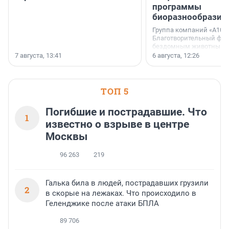
программы
биоразнообразия
Группа компаний «А101»
Благотворительный фо
бездомным животным 
заключили соглашение
7 августа, 13:41
6 августа, 12:26
стратегическом сотрудн
ТОП 5
Погибшие и пострадавшие. Что
1
известно о взрыве в центре
Москвы
96 263
219
Галька била в людей, пострадавших грузили
2
в скорые на лежаках. Что происходило в
Геленджике после атаки БПЛА
89 706