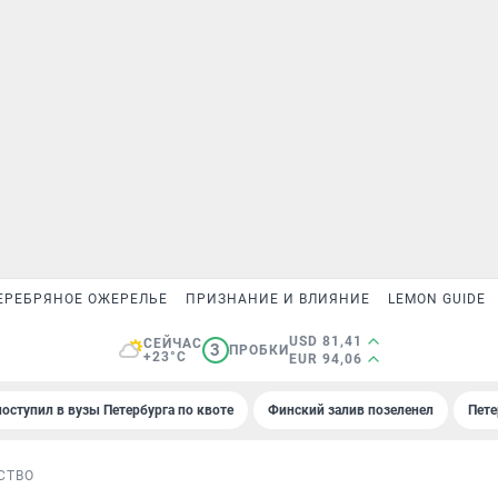
ЕРЕБРЯНОЕ ОЖЕРЕЛЬЕ
ПРИЗНАНИЕ И ВЛИЯНИЕ
LEMON GUIDE
USD 81,41
СЕЙЧАС
3
ПРОБКИ
+23°C
EUR 94,06
поступил в вузы Петербурга по квоте
Финский залив позеленел
Пете
СТВО