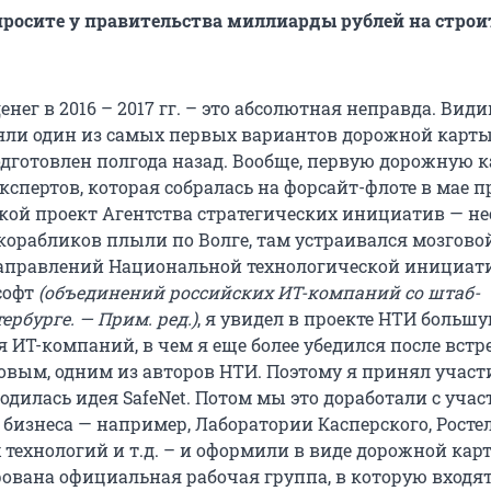
е просите у правительства миллиарды рублей на стро
енег в 2016 – 2017 гг. – это абсолютная неправда. Види
ли один из самых первых вариантов дорожной карты
дготовлен полгода назад. Вообще, первую дорожную к
кспертов, которая собралась на форсайт-флоте в мае 
такой проект Агентства стратегических инициатив — н
корабликов плыли по Волге, там устраивался мозгов
направлений Национальной технологической инициат
софт
(объединений российских ИТ-компаний со штаб-
ербурге. — Прим. ред.)
, я увидел в проекте НТИ больш
 ИТ-компаний, в чем я еще более убедился после встр
вым, одним из авторов НТИ. Поэтому я принял участи
родилась идея SafeNet. Потом мы это доработали с уча
 бизнеса — например, Лаборатории Касперского, Росте
 технологий и т.д. – и оформили в виде дорожной кар
ована официальная рабочая группа, в которую входя