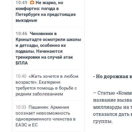
10:49
Не жарко, но
комфортно: погода в
Петербурге на предстоящие
выходные
10:46
Чиновники в
Кронштадте осмотрели школы
и детсады, особенно их
подвалы. Начинаются
тренировки на случай атак
БПЛА
- Но дорожная 
10:40
«Жить хочется в любом
возрасте». Екатерине
требуется помощь в борьбе с
– Статью «Комме
редким заболеванием
название вызва
миллиарды на т
10:33
Пашинян: Армения
осознает невозможность
отказался дать 
одновременного членства в
группы.
ЕАЭС и ЕС