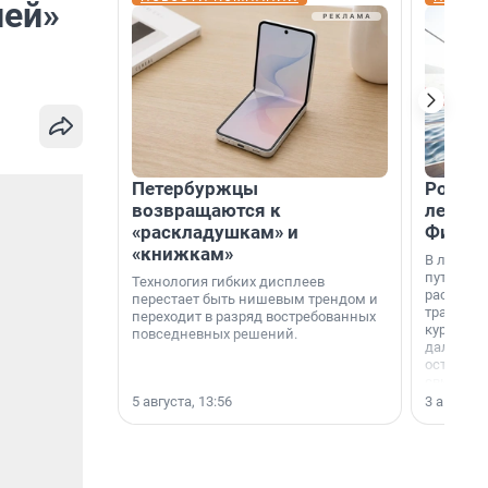
ией»
Петербуржцы
Россия
возвращаются к
летят 
«раскладушкам» и
Фидж
«книжкам»
В летнем
путешест
Технология гибких дисплеев
расширил
перестает быть нишевым трендом и
традици
переходит в разряд востребованных
курортам
повседневных решений.
дальние 
острова 
свидетел
МегаФона
5 августа, 13:56
3 августа,