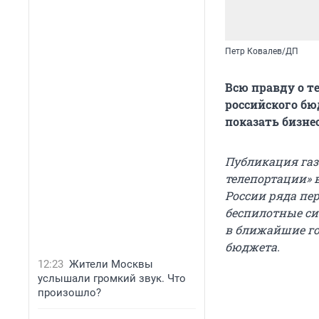
Петр Ковалев/ДП
Всю правду о т
российского бю
показать бизне
Публикация газ
телепортации» в
России ряда пе
беспилотные си
в ближайшие го
бюджета.
12:23
Жители Москвы
услышали громкий звук. Что
произошло?