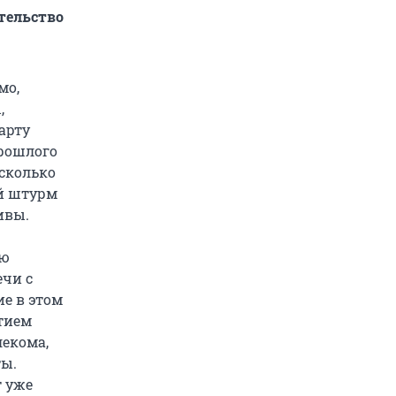
ительство
мо,
,
арту
прошлого
есколько
ой штурм
ивы.
ую
ечи с
е в этом
стием
лекома,
ты.
т уже