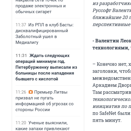
накрыла сеть точек по
из разработчик
продаже электронных и
Руссофт Валенти
обычных сигарет
ближайшие 20 ле
перспективные 
11:37
Из РПЛ в клуб Басты:
дисквалифицированный
Заболотный ушел в
- Валентин Лео
Медиалигу
технологиями,
11:31
Ждать следующих
операций минимум год.
– Конечно нет, 
Петербурженку выписали из
заголовки, чтоб
больницы после нападения
межведомственн
бывшего с кислотой
Аркадием Двор
Там рассматрив
11:26
Премьер Литвы
призвал не пугать
технологическо
информацией об угрозах со
инициатив по п
стороны России
по SafeNet были
пять минут.
11:20
Ученые выяснили,
какие запахи привлекают