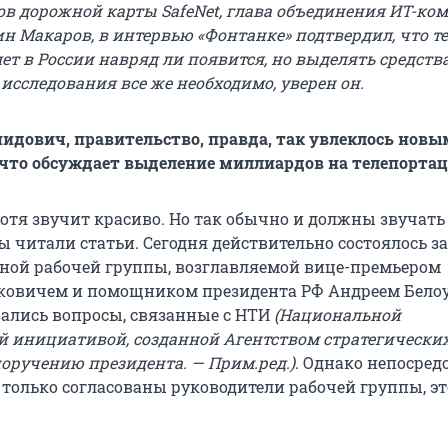
ов дорожной карты SafeNet, глава объединения ИТ-ко
н Макаров, в интервью «Фонтанке» подтвердил, что те
т в России навряд ли появится, но выделять средств
исследования все же необходимо, уверен он.
нидович, правительство, правда, так увлеклось нов
 что обсуждает выделение миллиардов на телепорта
хотя звучит красиво. Но так обычно и должны звучать
ы читали статьи. Сегодня действительно состоялось з
ой рабочей группы, возглавляемой вице-премьером
ковичем и помощником президента РФ Андреем Бело
ались вопросы, связанные с НТИ
(Национальной
й инициативой, созданной Агентством стратегически
оручению президента. — Прим.ред.)
. Однако непосред
 только согласованы руководители рабочей группы, эт