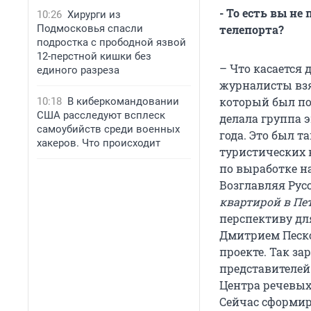
- То есть вы н
10:26
Хирурги из
Подмосковья спасли
телепорта?
подростка с прободной язвой
12-перстной кишки без
– Что касается д
единого разреза
журналисты взя
который был по
10:18
В киберкомандовании
США расследуют всплеск
делала группа э
самоубийств среди военных
года. Это был 
хакеров. Что происходит
туристических 
по выработке 
Возглавляя Рус
квартирой в Пет
перспективу для
Дмитрием Песко
проекте. Так за
представителей
Центра речевых
Сейчас сформир