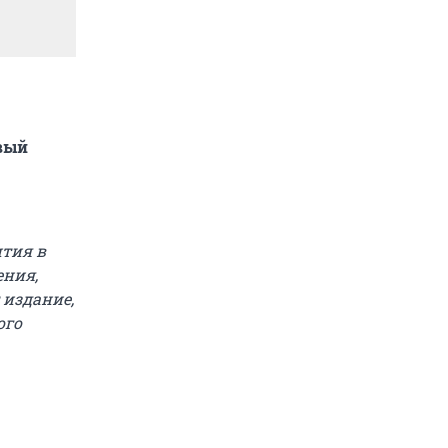
овый
ития в
ения,
 издание,
ого