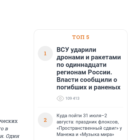
ТОП 5
ВСУ ударили
1
дронами и ракетами
по одиннадцати
регионам России.
Власти сообщили о
погибших и раненых
109 413
Куда пойти 31 июля–2
2
ических
августа: праздник флоксов,
о в
«Пространственный сдвиг» у
Манежа и «Музыка мира»
н. Один