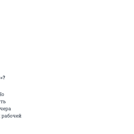
»?
Но
ить
вчера
м рабочей