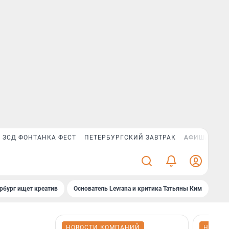
ЗСД ФОНТАНКА ФЕСТ
ПЕТЕРБУРГСКИЙ ЗАВТРАК
АФИША PLUS
рбург ищет креатив
Основатель Levrana и критика Татьяны Ким
Зач
НОВОСТИ КОМПАНИЙ
НОВОС