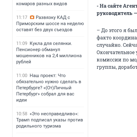
комаров разных видов
- На сайте Аге
руководитель —
11:17
Развязку КАД с
Приморским шоссе на неделю
оставят без двух съездов
– До этого я бы
факто координат
11:09
Кукла для селянки.
случайно. Сейч
Пенсионер обманул
Окончательное 
мошенников на 2,4 миллиона
комиссии по мо
рублей
группы, дорабо
11:00
Наш проект: Что
обязательно нужно сделать в
Петербурге? «(От)Личный
Петербург» собрал для вас
идеи
10:58
«Это несправедливо»:
Трамп подписал указы против
родильного туризма