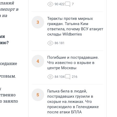
мпаний
90 422
7
лепорт в
а на
Теракты против мирных
3
граждан. Татьяна Ким
ответила, почему ВСУ атакует
склады Wildberries
ыми
цию?
86 181
Погибшие и пострадавшие.
4
Что известно о взрыве в
аседание
центре Москвы
усовым.
84 104
216
х
Галька била в людей,
5
ственно
пострадавших грузили в
о заняло
скорые на лежаках. Что
происходило в Геленджике
после атаки БПЛА