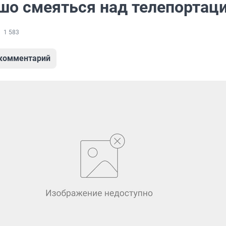
шо смеяться над телепортац
1 583
 комментарий