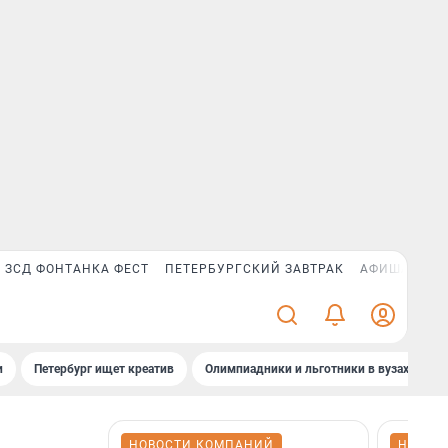
ЗСД ФОНТАНКА ФЕСТ
ПЕТЕРБУРГСКИЙ ЗАВТРАК
АФИША PLUS
и
Петербург ищет креатив
Олимпиадники и льготники в вузах СПб
НОВОСТИ КОМПАНИЙ
НОВОС