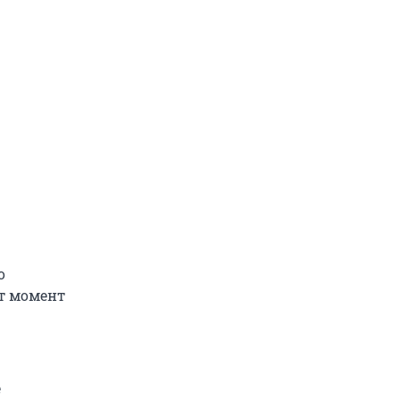
о
от момент
е