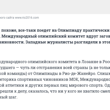
ого сайта www.rio2016.com
, похоже, все-таки поедет на Олимпиаду практически
е. Международный олимпийский комитет вдруг загов
иновности. Западные журналисты разглядели в это
дународного олимпийского комитета в Лозанне в Рос
удшего — чуть ли отстранения всей страны (а не тольк
кой команды) от Олимпиады в Рио-де-Жанейро. Слиш
риторика спортивных чиновников МОК, Международн
ой атлетики и других первых лиц мирового спорта. Од
ерешли к делу, оказалось, что ни у кого не хватило сме
ный шаг.