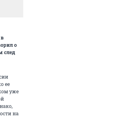
 в
орил о
м след
сии
о ее
ком уже
ой
нако,
лости на