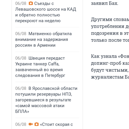
заявил Бах.
06/08
Съезды с
Левашовского шоссе на КАД
и обратно полностью
Другими словам
перекроют на неделю
употреблении д
подозрения в эт
06/08
Матвиенко обратила
внимание на задержания
только после т
россиян в Армении
Как узнала «Фон
06/08
Швеция передаст
допинг-проб ка
Украине танкер Caffa,
будут чистыми, 
захваченный во время
следования в Петербург
журналистам Ба
06/08
В Ярославской области
потушили резервуары НПЗ,
загоревшиеся в результате
«самой массовой атаки
БПЛА»
06/08
«Стоит скорая с