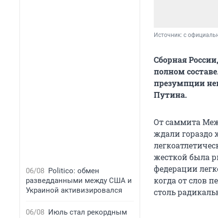
Источник: 
с официальн
Сборная России
полном состав
презумпции нев
Путина.
От саммита Меж
ждали гораздо х
легкоатлетичес
жесткой была 
федерации легк
06/08
Politico: обмен
когда от слов п
разведданными между США и
Украиной активизировался
столь радикаль
06/08
Июль стал рекордным