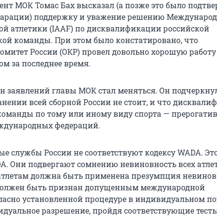
ент МОК Томас Бах высказал (а позже это было подтв
ларации) поддержку и уважение решению Междунаро
ой атлетики (IAAF) по дисквалификации российской
кой команды. При этом было констатировано, что
митет России (ОКР) провел довольно хорошую работу
ом за последнее время.
он заявлений главы МОК стал меняться. Он подчеркнул
анении всей сборной России не стоит, и что дисквал
оманды по тому или иному виду спорта — прерогати
ждународных федераций.
е службы России не соответствуют кодексу WADA. Эт
A. Они подвергают сомнению невиновность всех атлет
 атлетам должна быть применена презумпция невинов
должен быть признан допущенным международной
ласно установленной процедуре в индивидуальном по
дуальное разрешение, пройдя соответствующие тесты