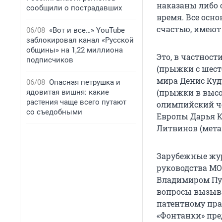
наказаны либо 
сообщили о пострадавших
время. Все осн
счастью, имеют
06/08
«Вот и все…» YouTube
заблокировал канал «Русской
общины» на 1,22 миллиона
Это, в частнос
подписчиков
(прыжки с шест
мира Денис Куд
06/08
Опасная петрушка и
(прыжки в высо
ядовитая вишня: какие
растения чаще всего путают
олимпийский че
со съедобными
Европы Дарья К
Литвинов (мета
Зарубежные жур
руководства МОК
Владимиром Пути
вопросы вызыва
патентному пра
«Фонтанки» пре