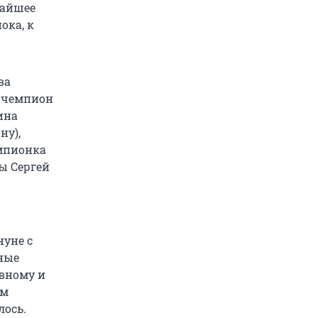
жайшее
ока, к
ва
, чемпион
ина
ну),
мпионка
ы Сергей
нуне с
бные
ивному и
ом
лось.