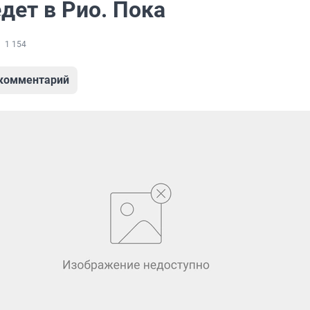
дет в Рио. Пока
1 154
 комментарий