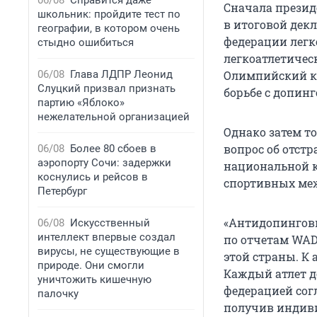
06/08
Справится даже
Сначала презид
школьник: пройдите тест по
в итоговой дек
географии, в котором очень
федерации легк
стыдно ошибиться
легкоатлетичес
06/08
Глава ЛДПР Леонид
Олимпийский ко
Слуцкий призвал признать
борьбе с допинг
партию «Яблоко»
нежелательной организацией
Однако затем т
вопрос об отстр
06/08
Более 80 сбоев в
аэропорту Сочи: задержки
национальной к
коснулись и рейсов в
спортивных ме
Петербург
«Антидопинговы
06/08
Искусственный
интеллект впервые создал
по отчетам WAD
вирусы, не существующие в
этой страны. К
природе. Они смогли
Каждый атлет 
уничтожить кишечную
федерацией сог
палочку
получив индиви