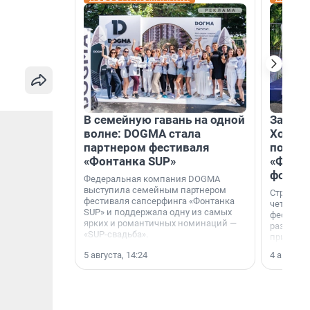
В семейную гавань на одной
Зажгли
волне: DOGMA стала
Холдин
партнером фестиваля
посети
«Фонтанка SUP»
«Фонта
фотоз
Федеральная компания DOGMA
выступила семейным партнером
Строител
фестиваля сапсерфинга «Фонтанка
четверты
SUP» и поддержала одну из самых
фестивал
ярких и романтичных номинаций —
раз комп
«SUP-свадьба».
привезти
и подари
5 августа, 14:24
4 августа,
посетите
необычно