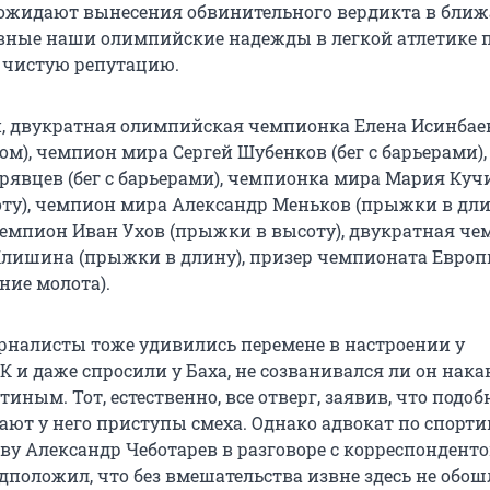
ожидают вынесения обвинительного вердикта в бли
овные наши олимпийские надежды в легкой атлетике п
 чистую репутацию.
ти, двукратная олимпийская чемпионка Елена Исинбае
ом), чемпион мира Сергей Шубенков (бег с барьерами)
рявцев (бег с барьерами), чемпионка мира Мария Куч
ту), чемпион мира Александр Меньков (прыжки в дли
мпион Иван Ухов (прыжки в высоту), двукратная че
лишина (прыжки в длину), призер чемпионата Европ
ние молота).
налисты тоже удивились перемене в настроении у
 и даже спросили у Баха, не созванивался ли он нака
ным. Тот, естественно, все отверг, заявив, что подо
ют у него приступы смеха. Однако адвокат по спорт
ву Александр Чеботарев в разговоре с корреспондент
дположил, что без вмешательства извне здесь не обош