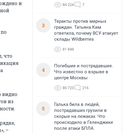
ерждено и
84 224
7
дной
Теракты против мирных
3
граждан. Татьяна Ким
 по
ответила, почему ВСУ атакует
склады Wildberries
81 848
, что
ификация
Погибшие и пострадавшие.
4
ва
Что известно о взрыве в
центре Москвы
80 723
216
о видно
ов из
Галька била в людей,
5
ности.
пострадавших грузили в
скорые на лежаках. Что
происходило в Геленджике
рядке,
после атаки БПЛА
», –