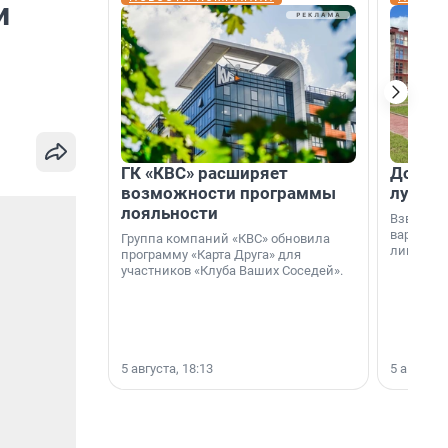
и
ГК «КВС» расширяет
Дом ил
возможности программы
лучше 
лояльности
Взвешива
варианто
Группа компаний «КВС» обновила
лишнего 
программу «Карта Друга» для
участников «Клуба Ваших Соседей».
5 августа, 18:13
5 августа,