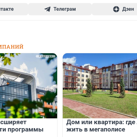
нтакте
Телеграм
Дзен
МПАНИЙ
асширяет
Дом или квартира: где
ти программы
жить в мегаполисе