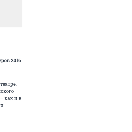
и
ров 2016
театре.
нского
– как и в
 и