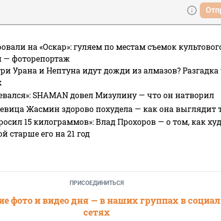
Отп
овали на «Оскар»: гуляем по местам съемок культово
я — фоторепортаж
ри Урана и Нептуна идут дожди из алмазов? Разгадка
х
евался»: SHAMAN довел Мизулину — что он натворил
 певица Жасмин здорово похудела — как она выглядит 
росил 15 килограммов»: Влад Прохоров — о том, как худе
 старше его на 21 год
ПРИСОЕДИНИТЬСЯ
е фото и видео дня — в наших группах в социа
сетях