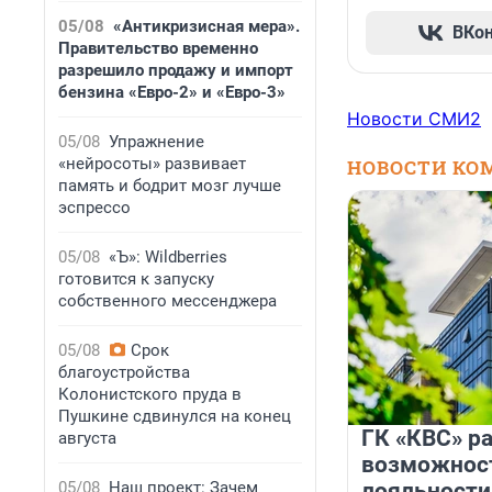
05/08
«Антикризисная мера».
ВКо
Правительство временно
разрешило продажу и импорт
бензина «Евро-2» и «Евро-3»
Новости СМИ2
05/08
Упражнение
«нейросоты» развивает
НОВОСТИ КО
память и бодрит мозг лучше
эспрессо
05/08
«Ъ»: Wildberries
готовится к запуску
собственного мессенджера
05/08
Срок
благоустройства
Колонистского пруда в
Пушкине сдвинулся на конец
ГК «КВС» р
августа
возможнос
05/08
Наш проект: Зачем
лояльности