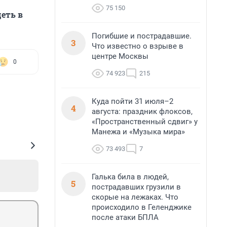
75 150
еть в
Погибшие и пострадавшие.
3
Что известно о взрыве в
центре Москвы
0
74 923
215
Куда пойти 31 июля–2
4
августа: праздник флоксов,
«Пространственный сдвиг» у
Манежа и «Музыка мира»
73 493
7
Галька била в людей,
5
пострадавших грузили в
скорые на лежаках. Что
происходило в Геленджике
после атаки БПЛА