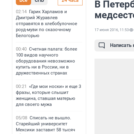
Все
СПБ
24 часа
В Петерб
02:14
Гарик Харламов и
медсест
Дмитрий Журавлев
отправятся в хлебобулочное
роуд-муви по сказочному
17 июня 2016, 11:53
Белогорью
Написать
00:40
Счетная палата: более
100 видов научного
оборудования невозможно
купить ни в России, ни в
дружественных странах
00:21
«Где мои носки» и еще 3
фразы, которые слышит
женщина, ставшая матерью
для своего мужа
05/08
Списать не вышло.
Старейший университет
Мексики заставит 58 тысяч