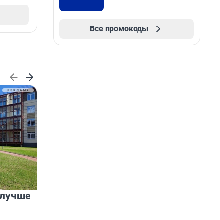
Все промокоды
 лучше
Группа Аквилон на 20%
увеличила объём текущего
строительства в